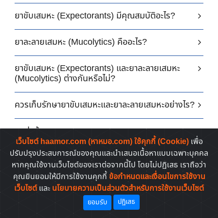
ยาขับเสมหะ (Expectorants) มีคุณสมบัติอะไร?
ยาละลายเสมหะ (Mucolytics) คืออะไร?
ยาขับเสมหะ (Expectorants) และยาละลายเสมหะ
(Mucolytics) ต่างกันหรือไม่?
ควรเก็บรักษายาขับเสมหะและยาละลายเสมหะอย่างไร?
แหล่งข้อมูล
เว็บไซต์ haamor.com (หาหมอ.com) ใช้คุกกี้ (Cookie)
เพื่อ
ปรับปรุงประสบการณ์ของคุณและนำเสนอเนื้อหาแบบเฉพาะบุคคล
ยาขยายหลอดเลือด (Vasodilators) หมายความว่า
หากคุณใช้งานเว็บไซต์ของเราต่อจากนี้ไป โดยไม่ปฏิเสธ เราถือว่า
อะไร?
คุณยินยอมให้มีการใช้งานคุกกี้
ข้อกำหนดและเงื่อนไขการใช้งาน
เว็บไซต์
และ
นโยบายความเป็นส่วนตัวสำหรับการใช้งานเว็บไซต์
ยาขยายหลอดเลือดแบ่งเป็นกี่ประเภทและมีข้อบ่งใช้
ปฏิเสธ
ยอมรับ
อย่างไร?