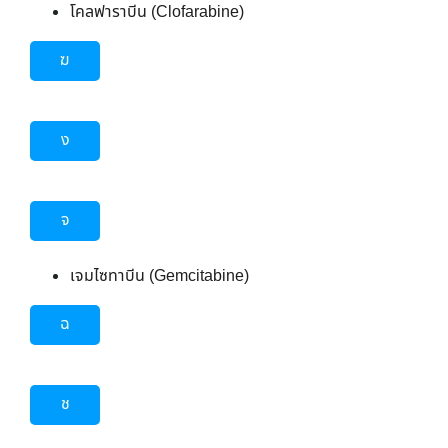
โคลฟาราบีน (Clofarabine)
ฆ
ง
จ
เจมไซทาบีน (Gemcitabine)
ฉ
ช