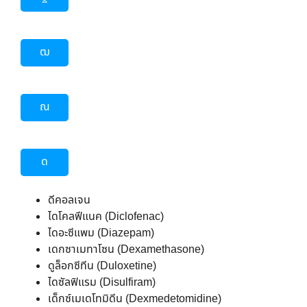
ฒ
ณ
ด
ดีคอลเจน
ไดโคลฟีแนค (Diclofenac)
ไดอะซีแพม (Diazepam)
เดกซาเมทาโซน (Dexamethasone)
ดูล็อกซีทีน (Duloxetine)
ไดซัลฟิแรม (Disulfiram)
เด็กซ์เมเดโทมิดีน (Dexmedetomidine)