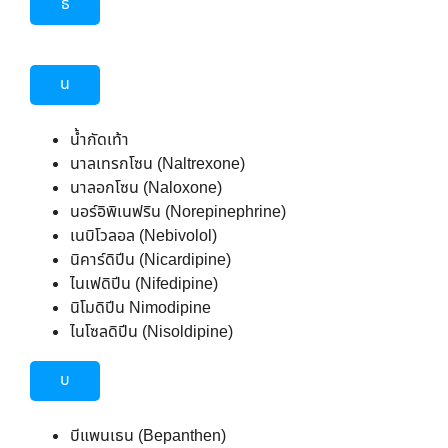
ธ
น
น้ำกัดเท้า
นาลเทรกโซน (Naltrexone)
นาลอกโซน (Naloxone)
นอร์อิพิเนฟริน (Norepinephrine)
เนบิโวลอล (Nebivolol)
นิคาร์ดิปีน (Nicardipine)
ไนเฟดิปีน (Nifedipine)
นิโมดิปีน Nimodipine
ไนโซลดิปีน (Nisoldipine)
บ
บีแพนเธน (Bepanthen)