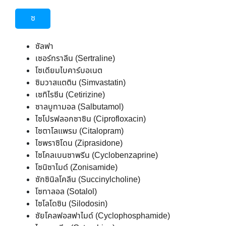
ซ
ซัลฟา
เซอร์ทราลีน (Sertraline)
โซเดียมไบคาร์บอเนต
ซิมวาสแตติน (Simvastatin)
เซทิไรซีน (Cetirizine)
ซาลบูทามอล (Salbutamol)
ไซโปรฟลอกซาซิน (Ciprofloxacin)
ไซตาโลแพรม (Citalopram)
ไซพราซิโดน (Ziprasidone)
ไซโคลเบนซาพรีน (Cyclobenzaprine)
โซนิซาไมด์ (Zonisamide)
ซักซินิลโคลีน (Succinylcholine)
โซทาลอล (Sotalol)
ไซโลโดซิน (Silodosin)
ซัยโคลฟอสฟาไมด์ (Cyclophosphamide)