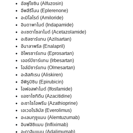
อัลฟูโซซิน (Alfuzosin)
อีพลีรีโนน (Eplerenone)
อะมิโลไรด์ (Amiloride)
อินดาพาไมด์ (Indapamide)
อะเซตาโซลาไมด์ (Acetazolamide)
อะซิลซาร์แทน (Azilsartan)
อีนาลาพริล (Enalapril)
อิโพรซาร์แทน (Eprosartan)
เออร์บีซาร์แทน (Irbesartan)
โอล์มีซาร์แทน (Olmesartan)
อะลิสคิเรน (Aliskiren)
อีพิรูบิซิน (Epirubicin)
ไอฟอสฟาไมด์ (Ifosfamide)
แอซาไซทิดีน (Azacitidine)
อะซาไธโอพรีน (Azathioprine)
เอเวอโรลิมัส (Everolimus)
อะเลมทุซูแมบ (Alemtuzumab)
อินฟลิซิแมบ (Infliximab)
อะดาลิมูแมบ (Adalimumab)