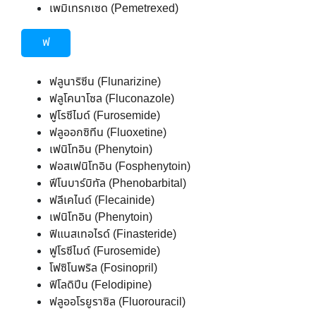
เพมิเทรกเซด (Pemetrexed)
ฟ
ฟลูนาริซีน (Flunarizine)
ฟลูโคนาโซล (Fluconazole)
ฟูโรซีไมด์ (Furosemide)
ฟลูออกซิทีน (Fluoxetine)
เฟนิโทอิน (Phenytoin)
ฟอสเฟนิโทอิน (Fosphenytoin)
ฟีโนบาร์บิทัล (Phenobarbital)
ฟลีเคไนด์ (Flecainide)
เฟนิโทอิน (Phenytoin)
ฟิแนสเทอไรด์ (Finasteride)
ฟูโรซีไมด์ (Furosemide)
โฟซิโนพริล (Fosinopril)
ฟิโลดิปีน (Felodipine)
ฟลูออโรยูราซิล (Fluorouracil)