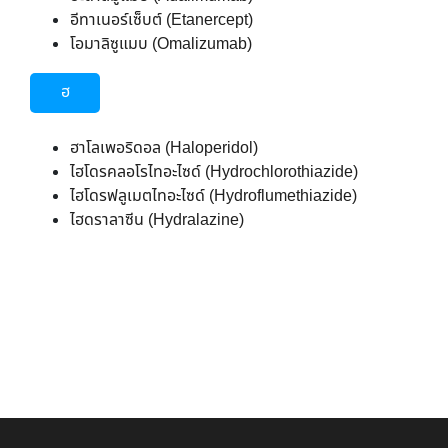
อีทาเนอร์เซ็บต์ (Etanercept)
โอมาลิซูแมบ (Omalizumab)
ฮ
ฮาโลเพอริดอล (Haloperidol)
ไฮโดรคลอโรไทอะไซด์ (Hydrochlorothiazide)
ไฮโดรฟลูเมตไทอะไซด์ (Hydroflumethiazide)
ไฮดราลาซีน (Hydralazine)