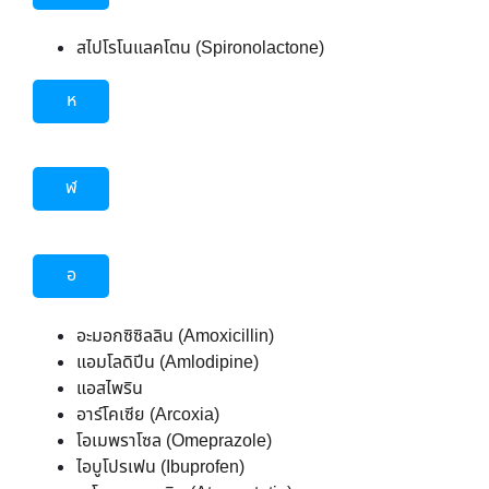
สไปโรโนแลคโตน (Spironolactone)
ห
ฬ
อ
อะมอกซิซิลลิน (Amoxicillin)
แอมโลดิปีน (Amlodipine)
แอสไพริน
อาร์โคเซีย (Arcoxia)
โอเมพราโซล (Omeprazole)
ไอบูโปรเฟน (Ibuprofen)