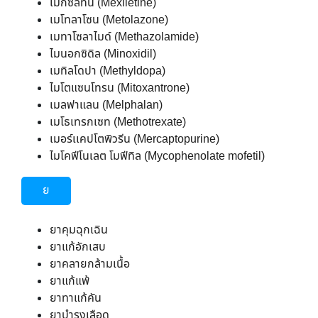
เม็กซิลีทีน (Mexiletine)
เมโทลาโซน (Metolazone)
เมทาโซลาไมด์ (Methazolamide)
ไมนอกซิดิล (Minoxidil)
เมทิลโดปา (Methyldopa)
ไมโตแซนโทรน (Mitoxantrone)
เมลฟาแลน (Melphalan)
เมโธเทรกเซท (Methotrexate)
เมอร์เเคปโตพิวรีน (Mercaptopurine)
ไมโคฟีโนเลต โมฟีทิล (Mycophenolate mofetil)
ย
ยาคุมฉุกเฉิน
ยาแก้อักเสบ
ยาคลายกล้ามเนื้อ
ยาแก้แพ้
ยาทาแก้คัน
ยาบํารุงเลือด