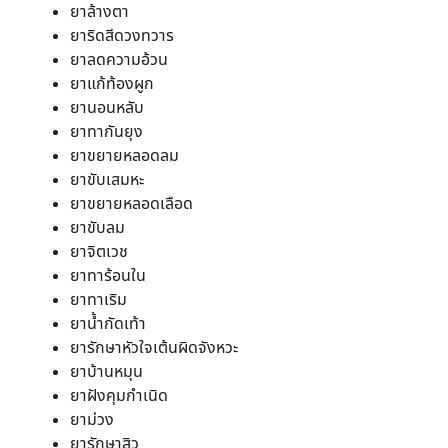
ยาล้างตา
ยาริดสีดวงทวาร
ยาลดความอ้วน
ยาแก้ท้องผูก
ยานอนหลับ
ยาทากันยุง
ยาขยายหลอดลม
ยาขับเสมหะ
ยาขยายหลอดเลือด
ยาขับลม
ยาจิตเวช
ยาทาร้อนใน
ยาทาเริม
ยาน้ำกัดเท้า
ยารักษาหัวใจเต้นผิดจังหวะ
ยาบ้านหมุน
ยาฝังคุมกำเนิด
ยาม่วง
ยารักษาสิว