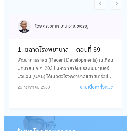
โดย ดร. วิทยา มานะวาณิชเจริญ
1. ตลาดโรงพยาบาล – ตอนที่ 89
พัฒนาการล่าสุด (Recent Developments) ในเดือน
มิถุนายน ค.ศ. 2024 มหาวิทยาลัยแอละแบมาเบอร์
มิงแฮม (UAB) ได้เปิดตัวโรงพยาบาลขยายเครือข่าย
Tele-ICU แห่งแรกในรัฐแอละแบมา สหรัฐอเมริกา...
อ่านเนื้อหาทั้งหมด
26 กรกฎาคม 2569