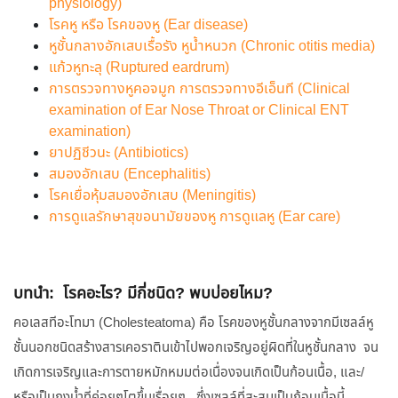
physiology)
โรคหู หรือ โรคของหู (Ear disease)
หูชั้นกลางอักเสบเรื้อรัง หูน้ำหนวก (Chronic otitis media)
แก้วหูทะลุ (Ruptured eardrum)
การตรวจทางหูคอจมูก การตรวจทางอีเอ็นที (Clinical
examination of Ear Nose Throat or Clinical ENT
examination)
ยาปฏิชีวนะ (Antibiotics)
สมองอักเสบ (Encephalitis)
โรคเยื่อหุ้มสมองอักเสบ (Meningitis)
การดูแลรักษาสุขอนามัยของหู การดูแลหู (Ear care)
บทนำ: โรคอะไร? มีกี่ชนิด? พบบ่อยไหม?
คอเลสทีอะโทมา (Cholesteatoma) คือ โรคของหูชั้นกลางจากมีเซลล์หู
ชั้นนอกชนิดสร้างสารเคอราตินเข้าไปพอกเจริญอยู่ผิดที่ในหูชั้นกลาง จน
เกิดการเจริญและการตายหมักหมมต่อเนื่องจนเกิดเป็นก้อนเนื้อ, และ/
หรือเป็นถุงน้ำที่ค่อยๆโตขึ้นเรื่อยๆ, ซึ่งเซลล์ที่สะสมเป็นก้อนเนื้อนี้