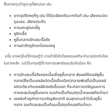
ซึ่งสาเหตุแก้วหูทะลุที่พบบ่อย เช่น
จากอุบัติเหตุที่หู เช่น ได้รับเสียงดังมากทันที เช่น เสียงระเบิด
รุนแรง, เสียงประทัด
การแคะหู/แคะขี้หู
หูติดเชื้อ
หูชั้นกลางอักเสบเรื้อรัง
การผ่าตัดหูรักษาโรคของหู
อนึ่ง สาเหตุอื่นที่มีทฤษฎีว่า อาจทำให้เกิดโรคคอเลสทีอะโทมาชนิดเกิดโรค
ในภายหลัง แต่เป็นทฤษฎีที่ทางการแพทย์ยอมรับกันน้อย คือ
การอักเสบเรื้อรังของเนื้อเยื่อหูชั้นกลาง ส่งผลให้เซลล์หูชั้น
กลาง(ซึ่งเป็นเชลล์ชนิดเนื้อเยื่อเมือก)กลายพันธ์ไปเป็นเซลล์
ชนิดเดียวกับเซลล์ผิวหนังชั้นนอก ที่จะก่อการเจริญและการ
ตายสะสมในหูชั้นกลาง จนเกิดเป็นก้อน/ถุงน้ำคอเลสทีอะโทมา
เซลล์แก้วหูเกิดการเจริญผิดปกติ จนลุกลามเข้าไปในหูชั้น
กลาง จนเกิดสะสมเป็นก้อนเนื้อ/ถุงโคเลสทีอะโทมา