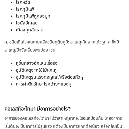
โรคหวัด
โรคภูมิแพ้
โรคภูมิแพ้หูคอจมูก
ไซนัสอักเสบ
เยื่อจมูกอักเสบ
ค. ชนิดเกิดโรคในภายหลังชนิดทุติยภูมิ: สาเหตุเกิดจากแก้วหูทะลุ ซึ่งมี
สาเหตุ/ปัจจัยเสี่ยงพบบ่อย เช่น
หูชั้นกลางอักเสบเรื้อรัง
อุบัติเหตุจากใช้ไม้แคะหู
อุบัติเหตุรุนแรงต่อหูและ/หรือต่อแก้วหู
การผ่าตัดรักษาโรคต่างๆของหู
คอเลสทีอะโทมา มีอาการอย่างไร?
อาการของคอเลสทีอะโตมา ไม่ว่าสาเหตุจากอะไรจะเหมือนกัน โดยอาการ
เริ่มต้นจะเป็นอาการไม่รุนแรง แต่จะเป็นอาการเกิดต่อเนื่อง หรือกลับเป็น