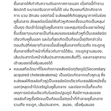
ชั้นกลางให้เท่ากับความดันอากาศภายนอก เมื่อท่อนี้ทำงาน
ผิดปกติ ระบายปรับอากาศไม่ได้ เช่น ตีบแคบที่มักเกิดจาก
การ บวม อักเสบ ของท่อนี้ จะส่งผลให้เกิดสุญญากาศในช่อง
หูชั้นกลาง ส่งผลต่อเนื่องให้แก้วหูเกิดหดรั้งจนเกิดเป็นหลุม/
เป็นถุง ดันเข้าไปอยู่ในหูชั้นกลาง และหลุม/ถุงนี้จะขยายใหญ่
ขึ้นเรื่อยๆจนกลายเป็นที่สะสมของเซลล์แก้วหูที่เป็นเซลล์ชนิด
เดียวกับหูชั้นนอก และในที่สุดเกิดเป็นก้อนเนื้อ(ดังกล่าวใน
ตอนต้น)ที่ค่อยๆทำลายเนื้อเยื่อหูชั้นกลางที่รวมถึง กระดูกหู
ชั้นกลางซึ่งทำหน้าที่เกี่ยวกับการได้ยิน, กระดูกฐานสมอง,
เส้นประสาทใบหน้า/เส้นประสาทสมองเส้นที่5, และอาจลุกลาม
เข้าสมอง/เยื่อหุ้มสมองได้
คอเลสทีอะโตมาที่โรคเกิดภายหลังชนิดทุติยภูมิ(Secondary
acquired cholesteatoma): เป็นชนิดเกิดจากแก้วหูทะลุ ซึ่ง
จะส่งผลให้เซลล์แก้วหู(เป็นเซลล์ชนิดเดียวกับเซลล์ผิวหนังชั้น
นอก)หลุดเข้าไปเจริญในหูชั้นกลาง และต่อจากนั้นก็จะเกิด
เหตุการณ์เช่นเดียวกับในชนิดปฐมภูมิ คือมีการสะสมของ
เซลล์แก้วหูเรื้อรังจนเป็นก้อนเนื้อ/ถุงน้ำที่ทำลายหูชั้นกลาง
รวมถึง กระดูก, เส้นประสาทฯ, สมอง, เยื่อหุ้มสมอง