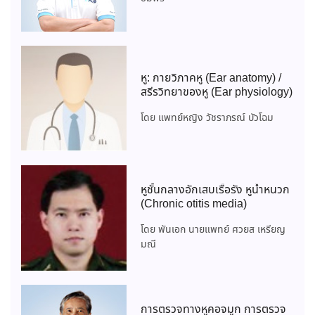
หู: กายวิภาคหู (Ear anatomy) /
สรีรวิทยาของหู (Ear physiology)
โดย แพทย์หญิง วัชราภรณ์ บัวโฉม
หูชั้นกลางอักเสบเรื้อรัง หูน้ำหนวก
(Chronic otitis media)
โดย พันเอก นายแพทย์ ศวยส เหรียญ
มณี
การตรวจทางหูคอจมูก การตรวจ