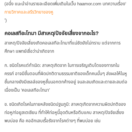
(อนึ่ง แนะนำอ่านรายละเอียดเพิ่มเติมในเว็บ haamor.com บทความเรื่อง‘
กายวิภาคและสรีรวิทยาของหู
’)
คอเลสทีอะโทมา มีสาเหตุ/ปัจจัยเสี่ยงจากอะไร?
สาเหตุ/ปัจจัยเสี่ยงเกิดคอเลสทีอะโทมาที่แน่ชัดยังไม่ทราบ แต่จากการ
ศึกษา แพทย์เชื่อว่าน่าเกิดจาก
ก. ชนิดโรคแต่กำเนิด: สาเหตุเกิดจาก ในการเจริญเติบโตของทารกใน
ครรภ์ อาจมีขั้นตอนที่ผิดปกติตามธรรมชาติของเด็กคนนั้นๆ ส่งผลให้ในหู
ชั้นกลางยังมีเซลล์ของหูชั้นนอกตกค้างอยู่ จนสะสมเกิดและตายสะสมต่อ
เนื่องเป็น ‘คอเลสทีอะโทมา’
ข. ชนิดเกิดโรคในภายหลังชนิดปฐมภูมิ: สาเหตุเกิดจากความผิดปกติของ
ท่อหู/ท่อยูสเตเชียน ที่ทำให้ท่อหูนี้อุดตันหรือตีบแคบ สาเหตุ/ปัจจัยเสี่ยง
พบบ่อย คือ คออักเสบเรื้อรังจากโรคต่างๆ ที่พบบ่อย เช่น