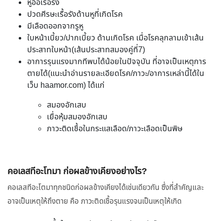
หูอื้อเรื้อรัง
ปวดศีรษะเรื้อรังด้านหูที่เกิดโรค
มีเลือดออกจากรูหู
ใบหน้าเบี้ยว/ปากเบี้ยว ด้านเกิดโรค เมื่อโรคลุกลามเข้าเส้น
ประสาทใบหน้า(เส้นประสาทสมองคู่ที่7)
อาการรุนแรงมากทีพบได้น้อยในปัจจุบัน ที่อาจเป็นเหตุการ
ตายได้(แนะนำอ่านรายละเอียดโรค/ภาวะ/อาการเหล่านี้ได้ใน
เว็บ haamor.com) ได้แก่
สมองอักเสบ
เยื่อหุ้มสมองอักเสบ
ภาวะติดเชื้อในกระแสเลือด/ภาวะเลือดเป็นพิษ
คอเลสทีอะโทมา ก่อผลข้างเคียงอย่างไร?
คอเลสทีอะโตมาทุกชนิดก่อผลข้างเคียงได้เช่นเดียวกัน ซึ่งที่สำคัญและ
อาจเป็นเหตุให้ถึงตาย คือ ภาวะติดเชื้อรุนแรงจนเป็นเหตุให้เกิด