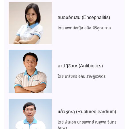
สมองอักเสบ (Encephalitis)
โดย แพทย์หญิง สลิล ศิริอุดมภาส
ยาปฏิชีวนะ (Antibiotics)
โดย เภสัชกร อภัย ราษฎรวิจิตร
แก้วหูทะลุ (Ruptured eardrum)
โดย พันเอก นายแพทย์ ณฐพล จันทร
อัมพร