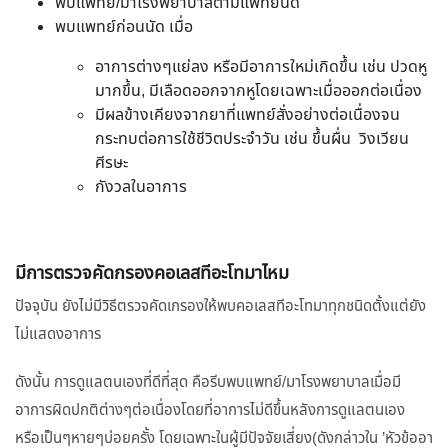
พบแพทย์/มาโรงพยาบาลตามแพทย์นัด
พบแพทย์ก่อนนัด เมื่อ
อาการต่างๆแย่ลง หรือมีอาการใหม่เกิดขึ้น เช่น ปวดหู
มากขึ้น, มีเลือดออกจากหูโดยเฉพาะเมื่อออกต่อเนื่อง
มีผลข้างเคียงจากยาที่แพทย์สั่งอย่างต่อเนื่องจน
กระทบต่อการใช้ชีวิตประจำวัน เช่น ขึ้นผื่น วิงเวียน
ศีรษะ
กังวลในอาการ
มีการตรวจคัดกรองคอเลสทีอะโทมาไหม
ปัจจุบัน ยังไม่มีวิธีตรวจคัดเกรองให้พบคอเลสทีอะโทมาทุกชนิดตั้งแต่ยัง
ไม่แสดงอาการ
ดังนั้น การดูแลตนเองที่ดีที่สุด คือรีบพบแพทย์/มาโรงพยาบาลเมื่อมี
อาการผิดปกติต่างๆต่อเนื่องโดยที่อาการไม่ดีขึ้นหลังการดูแลตนเอง
หรือเป็นๆหายๆบ่อยครั้ง โดยเฉพาะในผู้มีปัจจัยเสี่ยง(ดังกล่าวใน ’หัวข้ออา