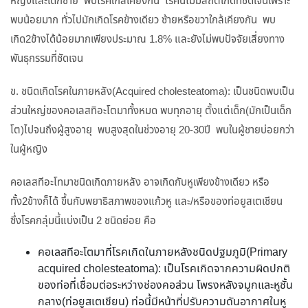
หญิงและเด็กชาย พบโรคใกล้เคียงกัน โรคนี้ไม่มีสถิติเกิดที่ชัดเจนเพราะ
พบน้อยมาก ทั่วไปมักเกิดโรคข้างเดียว ซ้ายหรือขวาใกล้เคียงกัน พบ
เกิด2ข้างได้น้อยมากเพียงประมาณ 1.8% และยังไม่พบปัจจัยเสี่ยงทาง
พันธุกรรมที่ชัดเจน
ข. ชนิดเกิดโรคในภายหลัง(Acquired cholesteatoma): เป็นชนิดพบเป็น
ส่วนใหญ่ของคอเลสทิอะโตมาทั้งหมด พบทุกอายุ ตั้งแต่เด็ก(มักเป็นเด็ก
โต)ไปจนถึงผู้สูงอายุ พบสูงสุดในช่วงอายุ 20-30ปี พบในผู้ชายบ่อยกว่า
ในผู้หญิง
คอเลสทีอะโทมาชนิดเกิดภายหลัง อาจเกิดกับหูเพียงข้างเดียว หรือ
ทั้ง2ข้างก็ได้ ขึ้นกับพยาธิสภาพของแก้วหู และ/หรือของท่อยูสเตเชียน
ซึ่งโรคกลุ่มนี้แบ่งเป็น 2 ชนิดย่อย คือ
คอเลสทีอะโตมาที่โรคเกิดในภายหลังชนิดปฐมภูมิ(Primary
acquired cholesteatoma): เป็นโรคเกิดจากความผิดปกติ
ของท่อที่เชื่อมต่อระหว่างช่องคอส่วน โพรงหลังจมูกและหูชั้น
กลาง(ท่อยูสเตเชียน) ท่อนี้มีหน้าที่ปรับความดันอากาศในหู