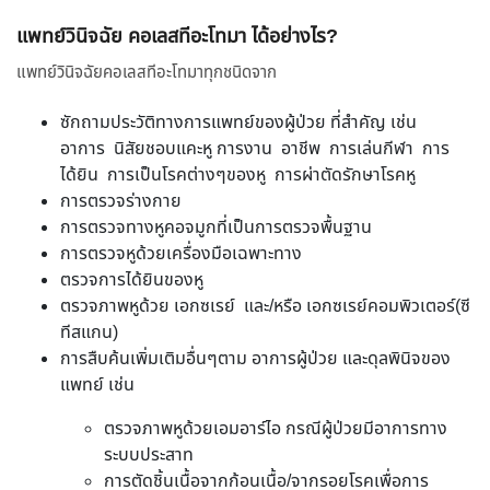
แพทย์วินิจฉัย คอเลสทีอะโทมา ได้อย่างไร?
แพทย์วินิจฉัยคอเลสทีอะโทมาทุกชนิดจาก
ซักถามประวัติทางการแพทย์ของผู้ป่วย ที่สำคัญ เช่น
อาการ นิสัยชอบแคะหู การงาน อาชีพ การเล่นกีฬา การ
ได้ยิน การเป็นโรคต่างๆของหู การผ่าตัดรักษาโรคหู
การตรวจร่างกาย
การตรวจทางหูคอจมูกที่เป็นการตรวจพื้นฐาน
การตรวจหูด้วยเครื่องมือเฉพาะทาง
ตรวจการได้ยินของหู
ตรวจภาพหูด้วย เอกซเรย์ และ/หรือ เอกซเรย์คอมพิวเตอร์(ซี
ทีสแกน)
การสืบค้นเพิ่มเติมอื่นๆตาม อาการผู้ป่วย และดุลพินิจของ
แพทย์ เช่น
ตรวจภาพหูด้วยเอมอาร์ไอ กรณีผู้ป่วยมีอาการทาง
ระบบประสาท
การตัดชิ้นเนื้อจากก้อนเนื้อ/จากรอยโรคเพื่อการ