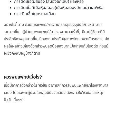
การติดเชื้อในสมอง (สมองอักเสบ) และ/หรือ
การติดเชื้อที่เยื่อหุ้มสมอง(เยื่อหุ้มสมองอักเสบ) และ/หรือ
ภาวะติดเชื้อในกระแสเลือด
อย่างไรก็ตาม ด้วยการแพทย์/การสาธารณสุขปัจจุบันที่ก้าวหน้ามาก
สะดวกขึ้น ผู้ป่วยมาพบแพทย์/มาโรงพยาบาลเร็วขึ้, มียาปฏิชีวนะที่มี
ประสิทธิภาพสูงมากขึ้น, มีกองทุนประกันสุขภาพโดยเฉพาะบัตรทอง, ส่ง
ผลให้ผลข้างเคียงดังกล่าวพบลดน้อยลงมากเมื่อเทียบกับในอดีต ถึงแม้
จะยังคงพบอยู่บ้างก็ตาม
ควรพบแพทย์เมื่อไร?
เมื่อมีอาการดังกล่าวใน ’หัวข้อ อาการฯ’ ควรรีบพบแพทย์/มาโรงพยาบาล
เสมอ โดยเฉพาะผู้ป่วยในกลุ่มมีปัจจัยเสี่ยง ดังกล่าวใน’หัวข้อ สาเหตุ/
ปัจจัยเสี่ยงฯ’