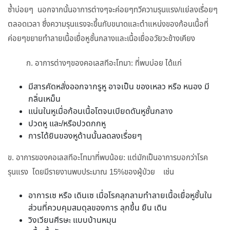
ซ้ำบ่อยๆ นอกจากนั้นอาการต่างๆจะค่อยๆทวีความรุนแรง/แย่ลงเรื่อยๆ
ตลอดเวลา ซึ่งความรุนแรงจะขึ้นกับขนาดและตำแหน่งของก้อนเนื้อที่
ค่อยๆขยายทำลายเนื้อเยื่อหูชั้นกลางและเนื้อเยื่ออวัยวะข้างเคียง
ก. อาการต่างๆของคอเลสทีอะโทมา: ที่พบบ่อย ได้แก่
มีสารคัดหลั่งออกจากรูหู อาจเป็น ของเหลว หรือ หนอง มี
กลิ่นเหม็น
แน่นในหูเมื่อก้อนเนื้อโตจนเบียดดันหูชั้นกลาง
ปวดหู และ/หรือปวดกกหู
การได้ยินของหูด้านนั้นลดลงเรื่อยๆ
ข. อาการของคอเลสทีอะโทมาที่พบน้อย: แต่มักเป็นอาการบอกว่าโรค
รุนแรง โดยมีรายงานพบประมาณ 15%ของผู้ป่วย เช่น
อาการเซ หรือ เดินเซ เมื่อโรคลุกลามทำลายเนื้อเยื่อหูชั้นใน
ส่วนที่ควบคุมสมดุลของการ ลุกขึ้น ยืน เดิน
วิงเวียนศีรษะ แบบบ้านหมุน