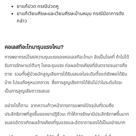
ยาแก้ปวด กรณีปวดหู
ยาแก้เวียนศีรษะและเวียนศีรษะบ้านหมุน กรณีมีอาการดัง
กล่าว
คอเลสทีอะโทมารุนแรงไหม?
การพยากรณ์โรค/ความรุนแรงของคอเลสทีอะโทมา จัดเป็นโรคที่ ถ้าไม่ได้
รับการรักษาแต่ต้นๆ โรคจะรุนแรง ก่อผลข้างเคียงที่อันตรายจนอาจถึง
ตาย รวมทั้งผู้ป่วยมักสูญเสียการได้ยินเสมอในระดับตั้งแต่ยังพอได้ยิน
บ้าง ไปจนถึงหูหนวกถาวร ซึ่งการสูญเสียการได้ยินไม่ว่าในระดับใดจะ
เป็นการสูญเสียถาวรเสมอ
อย่างไรก็ตาม จากความก้าวหน้าทางการแพทย์ปัจจุบันที่รวมถึง
ประสิทธิภาพที่สูงขึ้นของยาปฎิชีวนะ ทำให้การรักษามีประสิทธิภาพขึ้นมาก
จนลดอัตราเกิดผลข้างเคียงที่รุนแรงและอัตราตายลงได้เป็นอย่างมาก