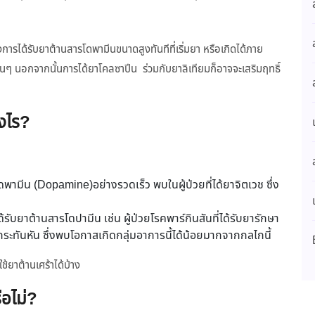
งการได้รับยาต้านสารโดพามีนขนาดสูงทันทีที่เริ่มยา หรือเกิดได้ภาย
้นๆ นอกจากนั้นการได้ยาโคลซาปีน ร่วมกับยาลิเทียมก็อาจจะเสริมฤทธิ์
างไร?
ดพามีน (Dopamine)อย่างรวดเร็ว พบในผู้ป่วยที่ได้ยาจิตเวช ซึ่ง
รับยาต้านสารโดปามีน เช่น ผู้ป่วยโรคพาร์กินสันที่ได้รับยารักษา
ะทันหัน ซึ่งพบโอกาสเกิดกลุ่มอาการนี้ได้น้อยมากจากกลไกนี้
้ยาต้านเศร้าได้บ้าง
ือไม่?