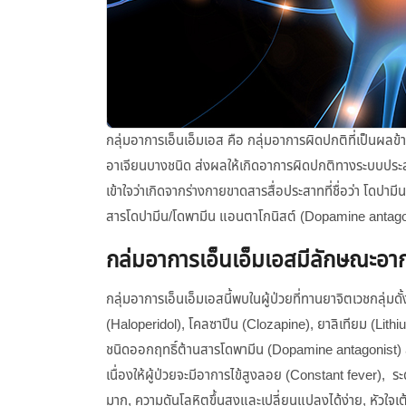
กลุ่มอาการเอ็นเอ็มเอส คือ กลุ่มอาการผิดปกติที่เป็นผลข้
อาเจียนบางชนิด ส่งผลให้เกิดอาการผิดปกติทางระบบประสา
เข้าใจว่าเกิดจากร่างกายขาดสารสื่อประสาทที่ชื่อว่า โดปาม
สารโดปามีน/โดพามีน แอนตาโกนิสต์ (Dopamine antagoni
กล่มอาการเอ็นเอ็มเอสมีลักษณะอา
กลุ่มอาการเอ็นเอ็มเอสนี้พบในผู้ป่วยที่ทานยาจิตเวชกลุ่มดั
(Haloperidol), โคลซาปีน (Clozapine), ยาลิเทียม (Lit
ชนิดออกฤทธิ์ต้านสารโดพามีน (Dopamine antagonist) ส
เนื่องให้ผู้ป่วยจะมีอาการไข้สูงลอย (Constant fever), ระด
มาก, ความดันโลหิตขึ้นสูงและเปลี่ยนแปลงได้ง่าย, หัวใจเ