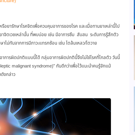
uncture)
ช หรือยารักษาโรคจิตเพื่อควบคุมอาการของโรค และเมื่อทานยาเหล่านี้ไป
ยาจิตเวชเหล่านั้น ที่พบบ่อย เช่น มีอาการซึม สับสน ระดับการรู้สึกตัว
ารักษาไม่ทันจากการมีภาวะแทรกซ้อน เช่น ไตล้มเหลว/ไตวาย
ดอาการผิดปกติแบบนี้ได้ กลุ่มอาการผิดปกตินี้จึงไม่ใช่โรคที่ไกลตัว วันนี้
eptic malignant syndrome)” กันดีกว่าเพื่อไว้แนะนำคนรู้จักแม้
ชดังกล่าว