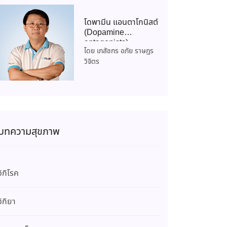
โดพามีน แอนตาโกนิสต์
(Dopamine
antagonists)
โดย เภสัชกร อภัย ราษฎร
วิจิตร
บทความสุขภาพ
วิกิโรค
วิกิยา