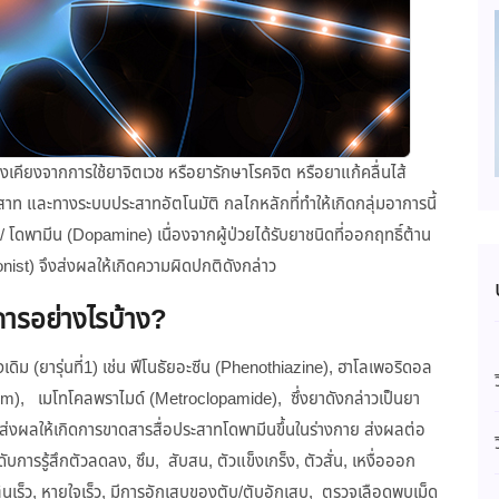
างเคียงจากการใช้ยาจิตเวช หรือยารักษาโรคจิต หรือยาแก้คลื่นไส้
ท และทางระบบประสาทอัตโนมัติ กลไกหลักที่ทำให้เกิดกลุ่มอาการนี้
ีน/ โดพามีน (Dopamine) เนื่องจากผู้ป่วยได้รับยาชนิดที่ออกฤทธิ์ต้าน
st) จึงส่งผลให้เกิดความผิดปกติดังกล่าว
การอย่างไรบ้าง?
้งเดิม (ยารุ่นที่1) เช่น ฟีโนธัยอะซีน (Phenothiazine), ฮาโลเพอริดอล
hium), เมโทโคลพราไมด์ (Metroclopamide), ซึ่งยาดังกล่าวเป็นยา
่งผลให้เกิดการขาดสารสื่อประสาทโดพามีนขึ้นในร่างกาย ส่งผลต่อ
ับการรู้สึกตัวลดลง, ซึม, สับสน, ตัวแข็งเกร็ง, ตัวสั่น, เหงื่อออก
ต้นเร็ว, หายใจเร็ว, มีการอักเสบของตับ/ตับอักเสบ, ตรวจเลือดพบเม็ด