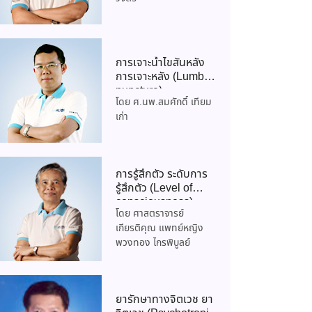
การเจาะน้ำไขสันหลัง
การเจาะหลัง (Lumbar
puncture)
โดย ศ.นพ.สมศักดิ์ เทียม
เก่า
การรู้สึกตัว ระดับการ
รู้สึกตัว (Level of
consciousness)
โดย ศาสตราจารย์
เกียรติคุณ แพทย์หญิง
พวงทอง ไกรพิบูลย์
ยารักษาทางจิตเวช ยา