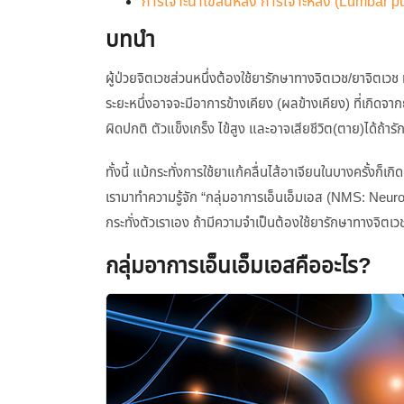
การเจาะน้ำไขสันหลัง การเจาะหลัง (Lumbar p
บทนำ
ผู้ป่วยจิตเวชส่วนหนึ่งต้องใช้ยารักษาทางจิตเวช/ยาจิตเว
ระยะหนึ่งอาจจะมีอาการข้างเคียง (ผลข้างเคียง) ที่เกิดจาก
ผิดปกติ ตัวแข็งเกร็ง ไข้สูง และอาจเสียชีวิต(ตาย)ได้ถ้
ทั้งนี้ แม้กระทั่งการใช้ยาแก้คลื่นไส้อาเจียนในบางครั้งก็เกิ
เรามาทำความรู้จัก “กลุ่มอาการเอ็นเอ็มเอส (NMS: Neurol
กระทั่งตัวเราเอง ถ้ามีความจำเป็นต้องใช้ยารักษาทางจิตเว
กลุ่มอาการเอ็นเอ็มเอสคืออะไร?