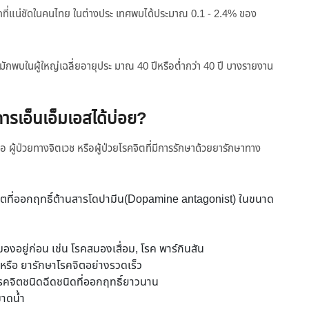
ชุกที่แน่ชัดในคนไทย ในต่างประ เทศพบได้ประมาณ 0.1 - 2.4% ของ
มักพบในผู้ใหญ่เฉลี่ยอายุประ มาณ 40 ปีหรือต่ำกว่า 40 ปี บางรายงาน
การเอ็นเอ็มเอสได้บ่อย?
คือ ผู้ป่วยทางจิตเวช หรือผู้ป่วยโรคจิตที่มีการรักษาด้วยยารักษาทาง
รคจิตที่ออกฤทธิ์ต้านสารโดปามีน(Dopamine antagonist) ในขนาด
มองอยู่ก่อน เช่น โรคสมองเสื่อม, โรค พาร์กินสัน
 หรือ ยารักษาโรคจิตอย่างรวดเร็ว
โรคจิตชนิดฉีดชนิดที่ออกฤทธิ์ยาวนาน
ขาดน้ำ