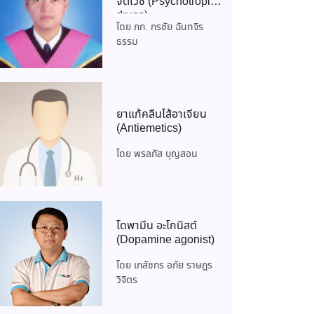
จิตเวช (Psychotropics
drugs)
โดย ภก. กรชัย ฉันทจิร
ธรรม
ยาแก้คลื่นไส้อาเจียน
(Antiemetics)
โดย พรลภัส บุญสอน
โดพามีน อะโกนิสต์
(Dopamine agonist)
โดย เภสัชกร อภัย ราษฎร
วิจิตร