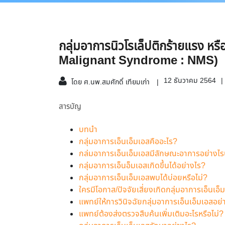
กลุ่มอาการนิวโรเล็ปติกร้ายแรง หร
Malignant Syndrome : NMS)
12 ธันวาคม 2564
โดย ศ.นพ.สมศักดิ์ เทียมเก่า
สารบัญ
บทนำ
กลุ่มอาการเอ็นเอ็มเอสคืออะไร?
กล่มอาการเอ็นเอ็มเอสมีลักษณะอาการอย่างไร
กลุ่มอาการเอ็นอ็มเอสเกิดขึ้นได้อย่างไร?
กลุ่มอาการเอ็นเอ็มเอสพบได้บ่อยหรือไม่?
ใครมีโอกาส/ปัจจัยเสี่ยงเกิดกลุ่มอาการเอ็นเอ็
แพทย์ให้การวินิจฉัยกลุ่มอาการเอ็นเอ็มเอสอย่
แพทย์ต้องส่งตรวจสืบค้นเพิ่มเติมอะไรหรือไม่?