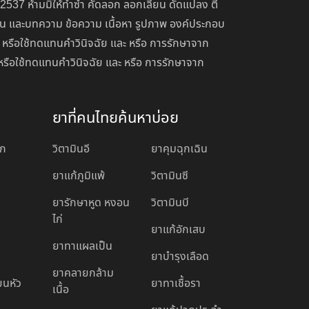
 2537 ห้ามมิให้ทำซ้ำ คัดลอก ลอกเลียน ดัดแปลง ตี
่อน และบทความ ข้อความ เนื้อหา รูปภาพ องค์ประกอบ
 หรือใช้ทดแทนคำวินิจฉัย และ หรือ การรักษาจาก
หรือใช้ทดแทนคำวินิจฉัย และ หรือ การรักษาจาก
ยาที่คนไทยค้นหาบ่อย
อก
วิตามินอี
ยาคุมฉุกเฉิน
ยาแก้ภูมิแพ้
วิตามินซี
ยารักษาหูด หงอน
วิตามินบี
ไก่
ยาแก้อักเสบ
ยาทาแผลเป็น
ยาบํารุงเลือด
ยาคลายกล้าม
ียนหัว
ยาทาเชื้อรา
เนื้อ