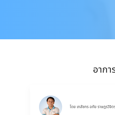
อาการ
โดย เภสัชกร อภัย ราษฎรวิจิต