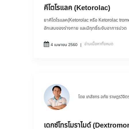
คีโตโรแลค (Ketorolac)
ยาคีโตโรแลค(Ketorolac หรือ Ketorolac trome
อักเสบของร่างกาย และมีฤทธิ์ระงับอาการปวด
อ่านเนื้อหาทั้งหมด
4 เมษายน 2560
โดย เภสัชกร อภัย ราษฎรวิจิต
เดกซ์โทรโมราไมด์ (Dextromo