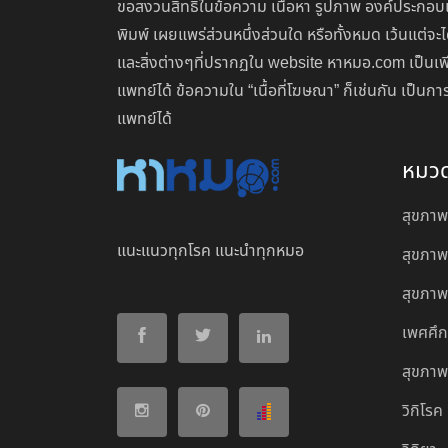
ขอสงวนสิทธิ์ในข้อความ เนื้อหา รูปภาพ องค์ประกอบแ
พิมพ์ เผยแพร่ส่วนหนึ่งส่วนใด หรือทั้งหมด เว้นแต
และสิ่งต่างๆที่ปรากฏใน website หาหมอ.com เป็นเพ
แพทย์ได้ ข้อความใน “เนื้อที่โฆษณา” ก็เช่นกัน เป็
แพทย์ได้
หมว
สุขภาพ
แนะแนวทุกโรค แนะนำทุกหมอ
สุขภาพ
สุขภาพผ
เพศศึ
สุขภาพ
วิกิโรค