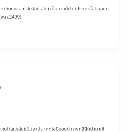
extromoramide tartrate) เป็นยาแก้ปวดประเภทโอปิออยด์
6(พ.ศ.2499)
ร
ol tartrate)เป็นยาประเภทโอปิออยด์ ทางคลินิกนำมาใช้