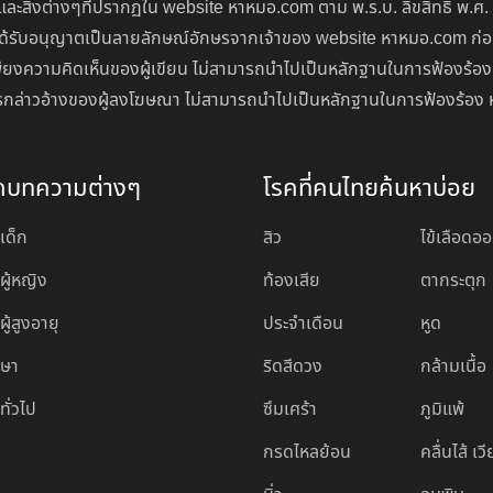
ละสิ่งต่างๆที่ปรากฏใน website หาหมอ.com ตาม พ.ร.บ. ลิขสิทธิ์ พ.ศ.
่จะได้รับอนุญาตเป็นลายลักษณ์อักษรจากเจ้าของ website หาหมอ.com ก
ียงความคิดเห็นของผู้เขียน ไม่สามารถนำไปเป็นหลักฐานในการฟ้องร้อง
นการกล่าวอ้างของผู้ลงโฆษณา ไม่สามารถนำไปเป็นหลักฐานในการฟ้องร้อง 
ดบทความต่างๆ
โรคที่คนไทยค้นหาบ่อย
เด็ก
สิว
ไข้เลือดอ
ผู้หญิง
ท้องเสีย
ตากระตุก
ู้สูงอายุ
ประจำเดือน
หูด
กษา
ริดสีดวง
กล้ามเนื้อ
ทั่วไป
ซึมเศร้า
ภูมิแพ้
กรดไหลย้อน
คลื่นไส้ เว