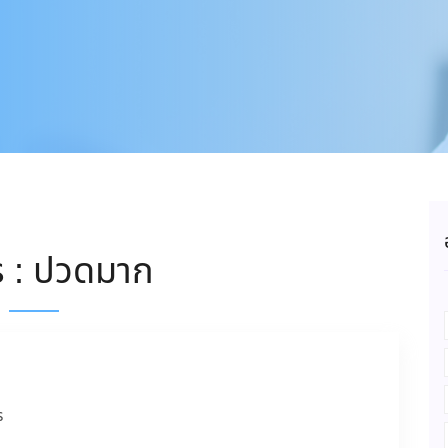
 : ปวดมาก
ร