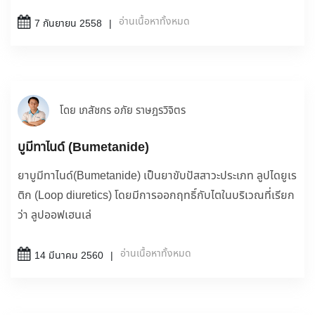
อ่านเนื้อหาทั้งหมด
7 กันยายน 2558
โดย เภสัชกร อภัย ราษฎรวิจิตร
บูมีทาไนด์ (Bumetanide)
ยาบูมีทาไนด์(Bumetanide) เป็นยาขับปัสสาวะประเภท ลูปไดยูเร
ติก (Loop diuretics) โดยมีการออกฤทธิ์กับไตในบริเวณที่เรียก
ว่า ลูปออฟเฮนเล่
อ่านเนื้อหาทั้งหมด
14 มีนาคม 2560