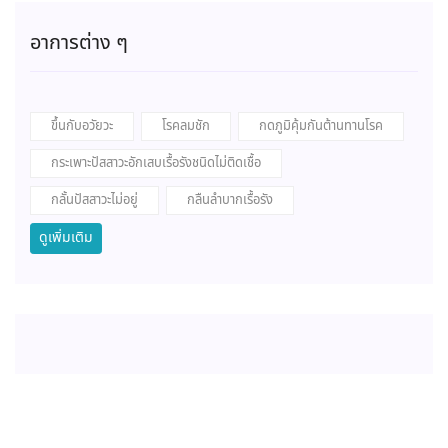
อาการต่าง ๆ
ขึ้นกับอวัยวะ
โรคลมชัก
กดภูมิคุ้มกันต้านทานโรค
กระเพาะปัสสาวะอักเสบเรื้อรังชนิดไม่ติดเชื้อ
กลั้นปัสสาวะไม่อยู่
กลืนลำบากเรื้อรัง
ดูเพิ่มเติม