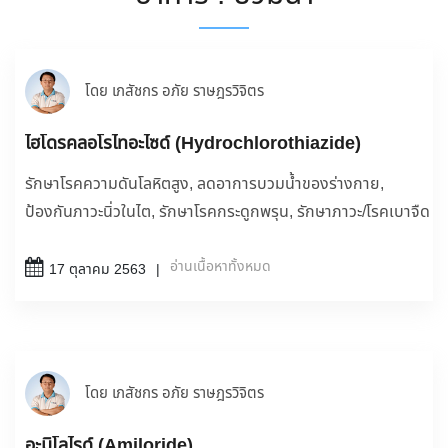
โดย เภสัชกร อภัย ราษฎรวิจิตร
ไฮโดรคลอโรไทอะไซด์ (Hydrochlorothiazide)
รักษาโรคความดันโลหิตสูง, ลดอาการบวมน้ำของร่างกาย,
ป้องกันภาวะนิ่วในไต, รักษาโรคกระดูกพรุน, รักษาภาวะ/โรคเบาจืด
อ่านเนื้อหาทั้งหมด
17 ตุลาคม 2563
โดย เภสัชกร อภัย ราษฎรวิจิตร
อะมิโลไรด์ (Amiloride)