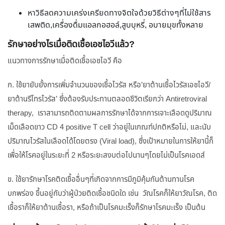
หาวิธีลดความเคร่งเครียดทางจิตใจด้วยวิธีต่างๆที่ไม่ใช้สาร
เสพติด,เครื่องดื่มแอลกอฮอล์,สูบบุหรี่, อบายมุขทั้งหลาย
รักษาอย่างไรเมื่อติดเชื้อเอชไอวีแล้ว?
แนวทางการรักษาเมื่อติดเชื้อเอชไอวี คือ
ก. ใช้ยายับยั้งการเพิ่มจำนวนของเชื้อไวรัส หรือ’ยาต้านเชื้อไวรัสเอชไอวี/
ยาต้านรีโทรไวรัส’ ซึ่งต้องรับประทานตลอดชีวิตเรียกว่า Antiretroviral
therapy, เราสามารถติดตามผลการรักษาได้จากการเจาะเลือดดูปริมาณ
เม็ดเลือดขาว CD 4 positive T cell ว่าอยู่ในเกณฑ์ปกติหรือไม่, และนับ
ปริมาณไวรัสในเลือดได้โดยตรง (Viral load), ซึ่งเป้าหมายในการให้ยานี้ก็
เพื่อให้โรคอยู่ในระยะที่ 2 หรือระยะสงบต่อไปนานๆโดยไม่เป็นโรคเอดส์
ข. ใช้ยารักษาโรคติดเชื้ออื่นๆที่เกิดจากการมีภูมิคุ้มกันต้านทานโรค
บกพร่อง ขึ้นอยู่กับว่าผู้ป่วยติดเชื้อชนิดใด เช่น วัณโรคก็ให้ยาวัณโรค, ติด
เชื้อราก็ให้ยาต้านเชื้อรา, หรือถ้าเป็นโรคมะเร็งก็รักษาโรคมะเร็ง เป็นต้น