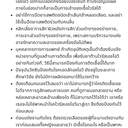
เอชไอวี แต่ก็ไม่ปลอดภัยร้อยเปอร์เซ็นต์ ถ้าบังเอิญมีแผล
ภายในช่องปากก็อาจเป็นทางเข้าของเชื้อไวรัสได้
อย่าใช้การฉีดยาเสพติดชนิดเข้าเส้น/เข้าหลอดเลือด, และอย่า
ใช้เข็มฉีดยาเสพติดร่วมกับคนอื่น
หลีกเลี่ยง’การสัก’ผิวหนัง/การสัก’ส่วนต่างๆของร่างกาย,
การเจาะส่วนต่างๆของร่างกาย, เพราะสถานบริการบางแห่ง
อาจรักษาความสะอาดของเครื่องมือไม่ดีพอ
บุคคลากรทางการแพทย์ ถ้าเกิดอุบัติเหตุเข็มตำต้องรีบแจ้ง
หน่วยงานที่ดูแลด้านการติดเชื้อ เพื่อรับยาต้านไวรัสเอชไอวี
อย่างทันท่วงที, วิธีนี้สามารถป้องกันการติดเชื้อนี้ได้มาก
ปัจจุบันวัคซีนป้องกันโรคเอดส์/เอชไอวี ยังอยู่ในระยะการ
ศึกษาวิจัย ยังไม่มีการผลิตออกมาใช้ในวงกว้าง
ต้องเตือนตนเองไว้เสมอว่า เราไม่สามารถรู้ว่าใครติดเชื้อเอช
ไอวีจากการดูลักษณะภายนอก คนที่ดูภายนอกสวยงาม หรือ
หล่อเหลาสะอาดสะอ้านเพียงใด ก็ไม่สามารถไว้ใจได้ว่า เขาหรือ
เธอจะไม่ใช่พาหะนำโรคไวรัสเอชไอวีมาสู่เรา จึงต้องป้องกันไว้
ก่อนเสมอ
ก่อนแต่งงานกับใคร ต้องตรวจเลือดของผู้ที่จะมาแต่งงานกับ
เราก่อนเสมอทั้งหญิงและชายว่า มีเชื้อโรคอะไร หรือเป็นพาหะ