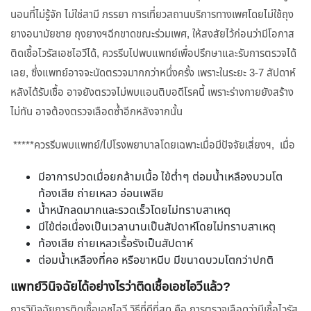
นอนที่ไม่รู้จัก ไม่ใช่สามี ภรรยา การเที่ยวสถานบริการทางเพศโดยไม่ใช้ถุง
ยางอนามัยชาย ถุงยางฯฉีกขาดขณะร่วมเพศ, ให้สงสัยไว้ก่อนว่ามีโอกาส
ติดเชื้อไวรัสเอชไอวีได้, ควรรีบไปพบแพทย์เพื่อปรึกษาและรับการตรวจได้
เลย, ซึ่งแพทย์อาจจะนัดตรวจมากกว่าหนึ่งครั้ง เพราะในระยะ 3-7 สัปดาห์
หลังได้รับเชื้อ อาจยังตรวจไม่พบแอนติบอดีโรคนี้ เพราะร่างกายยังสร้าง
ไม่ทัน อาจต้องตรวจเลือดซ้ำอีกหลังจากนั้น
*****ควรรีบพบแพทย์/ไปโรงพยาบาลโดยเฉพาะเมื่อมีปัจจัยเสี่ยงฯ, เมื่อ
มีอาการปวดเมื่อยกล้ามเนื้อ ไข้ต่ำๆ ต่อมน้ำเหลืองบวมโต
ท้องเสีย ถ่ายเหลว อ่อนเพลีย
น้ำหนักลดมากและรวดเร็วโดยไม่ทราบสาเหตุ
มีไข้ต่อเนื่องเป็นเวลานานเป็นสัปดาห์โดยไม่ทราบสาเหตุ
ท้องเสีย ถ่ายเหลวเรื้อรังเป็นสัปดาห์
ต่อมน้ำเหลืองที่คอ หรือขาหนีบ มีขนาดบวมโตกว่าปกติ
แพทย์วินิจฉัยได้อย่างไรว่าติดเชื้อเอชไอวีแล้ว?
การวินิจฉัยการติดเชื้อเอชไอวี วิธีที่ดีที่สุด คือ การตรวจเลือดว่ามีเชื้อไวรัส