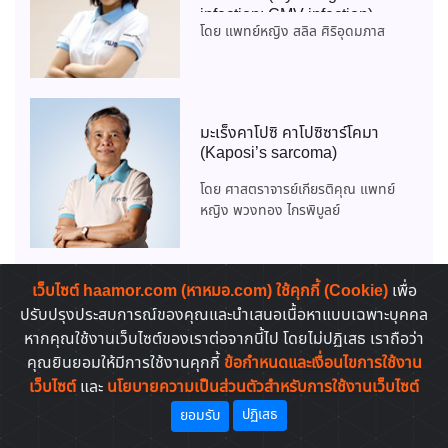
infection: CMV infection)
โดย แพทย์หญิง สลิล ศิริอุดมภาส
มะเร็งคาโปซิ คาโปซิซาร์โคมา
(Kaposi’s sarcoma)
โดย ศาสตราจารย์เกียรติคุณ แพทย์
หญิง พวงทอง ไกรพิบูลย์
เว็บไซต์ haamor.com (หาหมอ.com) ใช้คุกกี้ (Cookie)
เพื่อ
ยาต้านรีโทรไวรัส (Antiretroviral
ปรับปรุงประสบการณ์ของคุณและนำเสนอเนื้อหาแบบเฉพาะบุคคล
Agent)
หากคุณใช้งานเว็บไซต์ของเราต่อจากนี้ไป โดยไม่ปฏิเสธ เราถือว่า
คุณยินยอมให้มีการใช้งานคุกกี้
ข้อกำหนดและเงื่อนไขการใช้งาน
โดย ภก.วิชญ์ภัทร ธรานนท์
เว็บไซต์
และ
นโยบายความเป็นส่วนตัวสำหรับการใช้งานเว็บไซต์
ปฏิเสธ
ยอมรับ