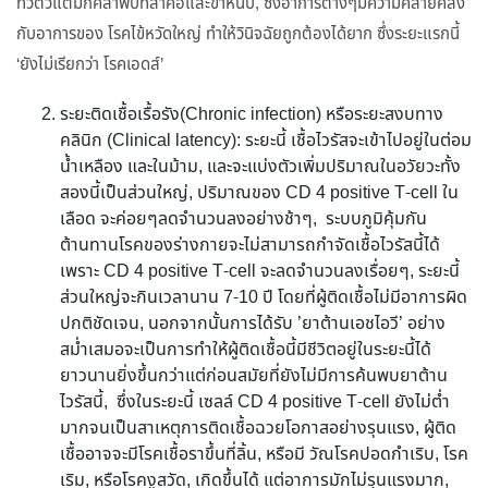
ทั่วตัวแต่มักคลำพบที่ลำคอและขาหนีบ, ซึ่งอาการต่างๆมีความคล้ายคลึง
กับอาการของ โรคไข้หวัดใหญ่ ทำให้วินิจฉัยถูกต้องได้ยาก ซึ่งระยะแรกนี้
‘ยังไม่เรียกว่า โรคเอดส์’
ระยะติดเชื้อเรื้อรัง(Chronic infection) หรือระยะสงบทาง
คลินิก (Clinical latency): ระยะนี้ เชื้อไวรัสจะเข้าไปอยู่ในต่อม
น้ำเหลือง และในม้าม, และจะแบ่งตัวเพิ่มปริมาณในอวัยวะทั้ง
สองนี้เป็นส่วนใหญ่, ปริมาณของ CD 4 positive T-cell ใน
เลือด จะค่อยๆลดจำนวนลงอย่างช้าๆ, ระบบภูมิคุ้มกัน
ต้านทานโรคของร่างกายจะไม่สามารถกำจัดเชื้อไวรัสนี้ได้
เพราะ CD 4 positive T-cell จะลดจำนวนลงเรื่อยๆ, ระยะนี้
ส่วนใหญ่จะกินเวลานาน 7-10 ปี โดยที่ผู้ติดเชื้อไม่มีอาการผิด
ปกติชัดเจน, นอกจากนั้นการได้รับ ’ยาต้านเอชไอวี’ อย่าง
สม่ำเสมอจะเป็นการทำให้ผู้ติดเชื้อนี้มีชีวิตอยู่ในระยะนี้ได้
ยาวนานยิ่งขึ้นกว่าแต่ก่อนสมัยที่ยังไม่มีการค้นพบยาต้าน
ไวรัสนี้, ซึ่งในระยะนี้ เซลล์ CD 4 positive T-cell ยังไม่ต่ำ
มากจนเป็นสาเหตุการติดเชื้อฉวยโอกาสอย่างรุนแรง, ผู้ติด
เชื้ออาจจะมีโรคเชื้อราขึ้นที่ลิ้น, หรือมี วัณโรคปอดกำเริบ, โรค
เริม, หรือโรคงูสวัด, เกิดขึ้นได้ แต่อาการมักไม่รุนแรงมาก,