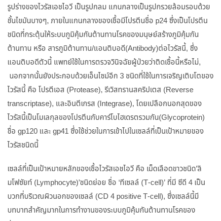
รูปร่างของไวรัสเอชไอวี เป็นรูปกลม แกนกลางเป็นรูปกรวยล้อมรอบด้วย
ชั้นไขมันบางๆ, ภายในแกนกลางของเชื้อมีโปรตีนชื่อ p24 ซึ่งเป็นโปรตีน
ชนิดที่กระตุ้นให้ระบบภูมิคุ้มกันต้านทานโรคของมนุษย์สร้างภูมิคุ้มกัน
ต้านทาน หรือ สารภูมิต้านทาน/แอนติบอดี(Antibody)ต่อไวรัสนี้, ซึ่ง
แอนติบอดีตัวนี้ แพทย์ใช้ในการตรวจวินิจฉัยผู้ป่วยว่าติดเชื้อนี้หรือไม่,
นอกจากนั้นยังประกอบด้วยเอ็นไซม์อีก 3 ชนิดที่ใช้ในการเจริญเติบโตของ
ไวรัสนี้ คือ โปรตีเอส (Protease), รีเวิสทรานสคริปเตส (Reverse
transcriptase), และอินตีเกรส (Integrase), โดยเปลือกนอกสุดของ
ไวรัสนี้เป็นโมเลกุลของโปรตีนกับคาร์โบไฮเดรตรวมกัน(Glycoprotein)
ชื่อ gp120 และ gp41 ซึ่งใช้ช่วยในการเข้าไปในเซลล์ที่เป็นเป้าหมายของ
ไวรัสชนิดนี้
เซลล์ที่เป็นเป้าหมายหลักของเชื้อไวรัสเอชไอวี คือ เม็ดเลือดขาวชนิด’ลิ
มโฟซัยท์ (Lymphocyte)’ชนิดย่อย ชื่อ ‘ทีเซลล์ (T-cell)’ ที่มี ซีดี 4 เป็น
บวกที่บริเวณผิวนอกของเซลล์ (CD 4 positive T-cell), ซึ่งเซลล์นี้มี
บทบาทสำคัญมากในการทำงานของระบบภูมิคุ้มกันต้านทานโรคของ