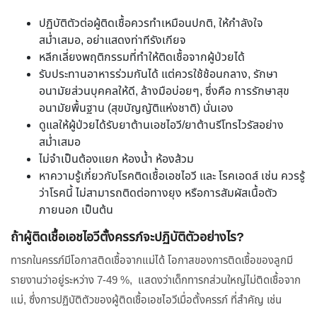
ปฏิบัติตัวต่อผู้ติดเชื้อควรทำเหมือนปกติ, ให้กำลังใจ
สม่ำเสมอ, อย่าแสดงท่าทีรังเกียจ
หลีกเลี่ยงพฤติกรรมที่ทำให้ติดเชื้อจากผู้ป่วยได้
รับประทานอาหารร่วมกันได้ แต่ควรใช้ช้อนกลาง, รักษา
อนามัยส่วนบุคคลให้ดี, ล้างมือบ่อยๆ, ซึ่งคือ การรักษาสุข
อนามัยพื้นฐาน (สุขบัญญัติแห่งชาติ) นั่นเอง
ดูแลให้ผู้ป่วยได้รับยาต้านเอชไอวี/ยาต้านรีโทรไวรัสอย่าง
สม่ำเสมอ
ไม่จำเป็นต้องแยก ห้องน้ำ ห้องส้วม
หาความรู้เกี่ยวกับโรคติดเชื้อเอชไอวี และ โรคเอดส์ เช่น ควรรู้
ว่าโรคนี้ ไม่สามารถติดต่อทางยุง หรือการสัมผัสเนื้อตัว
ภายนอก เป็นต้น
ถ้าผู้ติดเชื้อเอชไอวีตั้งครรภ์จะปฏิบัติตัวอย่างไร?
ทารกในครรภ์มีโอกาสติดเชื้อจากแม่ได้ โอกาสของการติดเชื้อของลูกมี
รายงานว่าอยู่ระหว่าง 7-49 %, แสดงว่าเด็กทารกส่วนใหญ่ไม่ติดเชื้อจาก
แม่, ซึ่งการปฏิบัติตัวของผู้ติดเชื้อเอชไอวีเมื่อตั้งครรภ์ ที่สำคัญ เช่น