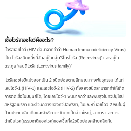
เชื้อไวรัสเอชไอวีคืออะไร?
ไวรัสเอชไอวี (HIV ย่อมาจากคำว่า Human Immunodeficiency Virus)
เป็น ไวรัสชนิดหนึ่งที่จัดอยู่ในกลุ่ม’รีโทรไวรัส (Retrovirus)’ และอยู่ใน
ตระกูล ’เลนติไวรัส (Lentivirus family)’
ไวรัสเอชไอวีแบ่งออกเป็น 2 ชนิดย่อยตามลักษณะทางพันธุกรรม ได้แก่
เอชไอวี-1 (HIV-1) และเอชไอวี-2 (HIV-2) ทั้งสองชนิดสามารถทำให้เกิด
การติดเชื้อในมนุษย์ได้, โดยเอชไอวี-1 พบมากกว่าและพบสูงในทวีปยุโรป
สหรัฐอเมริกา และส่วนกลางของทวีปอัฟริกา, ในขณะที่ เอชไอวี-2 พบในผู้
ป่วยประเทศอินเดียและอัฟริกาตะวันตกเป็นส่วนใหญ่, อาการ และการ
ดำเนินโรค(ธรรมชาติของโรค)ของเชื้อทั้ง2ชนิดย่อยคล้ายคลึงกัน