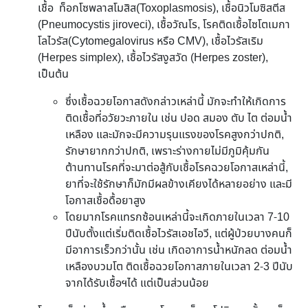
เชื้อ ท็อกโซพลาสโมสิส(Toxoplasmosis), เชื้อนิวโมซิสตีส
(Pneumocystis jiroveci), เชื้อวัณโร, โรคติดเชื้อไซโตเมกา
โลไวรัส(Cytomegalovirus หรือ CMV), เชื้อไวรัสเริม
(Herpes simplex), เชื้อไวรัสงูสวัด (Herpes zoster),
เป็นต้น
ซึ่งเชื้อฉวยโอกาสดังกล่าวเหล่านี้ มักจะทำให้เกิดการ
ติดเชื้อที่อวัยวะภายใน เช่น ปอด สมอง ตับ ไต ต่อมน้ำ
เหลือง และมักจะมีความรุนแรงของโรคสูงกว่าปกติ,
รักษายากกว่าปกติ, เพราะร่างกายไม่มีภูมิคุ้มกัน
ต้านทานโรคที่จะมาต่อสู้กับเชื้อโรคฉวยโอกาสเหล่านี้,
ยาที่จะใช้รักษาก็มักมีผลข้างเคียงได้หลายอย่าง และมี
โอกาสเชื้อดื้อยาสูง
โดยมากโรคแทรกซ้อนเหล่านี้จะเกิดภายในเวลา 7-10
ปีนับตั้งแต่เริ่มติดเชื้อไวรัสเอชไอวี, แต่ผู้ป่วยบางคนก็
มีอาการเร็วกว่านั้น เช่น เกิดอาการน้ำหนักลด ต่อมน้ำ
เหลืองบวมโต ติดเชื้อฉวยโอกาสภายในเวลา 2-3 ปีนับ
จากได้รับเชื้อฯได้ แต่เป็นส่วนน้อย