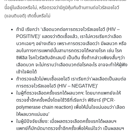
นี้อยู่ในเลือดหรือไม่, หรือตรวจว่ามีภูมิคุ้มกันต้านทานต่อไวรัสเอชไอวี
(แอนติบอดี) เกิดขึ้นหรือไม่
ถ้ามี เรียกว่า ‘เลือดบวกต่อการตรวจไวรัสเอชไอวี (HIV –
POSITIVE)’ แสดงว่าติดเชื้อแล้ว, เราไม่ควรเรียกว่าเลือด
บวกเฉยๆ อย่างเดียว เพราะการตรวจเลือดว่า มีผลบวก หรือ
ลบในทางการแพทย์นั้นสามารถตรวจได้หลายโรค เช่น โรค
ซิฟิลิส โรคไวรัสตับอักเสบบี เป็นต้น ซึ่งถ้ากล่าวเพียงสั้นๆว่า
เลือดบวก จะไม่ทราบว่าเลือดบวกต่อโรคอะไร อาจจะทำให้ผู้ฟัง
เข้าใจผิดได้
ถ้าตรวจแล้วไม่พบเชื้อเอชไอวี เราเรียกว่า’ผลเลือดเป็นลบต่อ
การตรวจไวรัสเอชไอวี (HIV – NEGATIVE)’
ในผู้ที่ตรวจเลือดครั้งแรกได้ผลบวกฯ: โดยมากแพทย์จะให้
ตรวจซ้ำอีกครั้งหนึ่งโดยใช้วิธีที่เรียกว่า พีซีอาร์ (PCR-
polymerase chain reaction) เพื่อให้มั่นใจแน่นอนว่า’เลือด
ให้ผลบวกแน่นอน’
ในผู้มีปัจจัยเสี่ยง: เมื่อผลตรวจเลือดครั้งแรกได้ผลลบฯ
แพทย์ก็มักนัดมาตรวจซ้ำอีกครั้งเพื่อให้แน่ใจว่า เป็นผลลบฯ