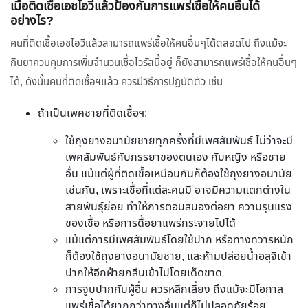
เมื่อติดเชื้อเอชไอวีแล้วป้องกันการแพร่เชื้อให้คนอื่นได้
อย่างไร?
คนที่ติดเชื้อเอชไอวีแล้วสามารถแพร่เชื้อให้คนอื่นๆได้ตลอดไป ถึงแม้จะ
กินยาควบคุมการเพิ่มจำนวนเชื้อไวรัสนี้อยู่ ก็ยังสามารถแพร่เชื้อให้คนอื่นๆ
ได้, ดังนั้นคนที่ติดเชื้อฯแล้ว ควรมีวิธีการปฏิบัติตัว เช่น
ถ้าเป็นเพศชายที่ติดเชื้อฯ:
ใช้ถุงยางอนามัยชายทุกครั้งที่มีเพศสัมพันธ์ ไม่ว่าจะมี
เพศสัมพันธ์กับภรรยาของตนเอง กับหญิง หรือชาย
อื่น แม้แต่ผู้ที่ติดเชื้อเหมือนกันก็ต้องใช้ถุงยางอนามัย
เช่นกัน, เพราะเชื้อที่แต่ละคนมี อาจมีความแตกต่างใน
สายพันธุ์ย่อย ทำให้การตอบสนองต่อยา ความรุนแรง
ของเชื้อ หรือการดื้อยาแพร่กระจายไปได้
แม้แต่การมีเพศสัมพันธ์โดยใช้ปาก หรือทางทวารหนัก
ก็ต้องใช้ถุงยางอนามัยชาย, และห้ามปล่อยน้ำอสุจิเข้า
ปากให้อีกฝ่ายกลืนเข้าไปโดยเด็ดขาด
การจูบปากกับผู้อื่น ควรหลีกเลี่ยง ถึงแม้จะมีโอกาส
แพร่เชื้อได้ยากกว่าทางอื่นแต่ก็ไม่ปลอดภัยร้อย