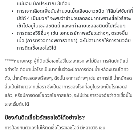
แน่นอน มักประมาณ 3เดือน
การเจาะเลือดเพื่อนับจำนวนเม็ดเลือดขาวชนิด “ทีลิมโฟซัยท์ที่
มีซีดี 4 เป็นบวก” จะพบว่าจำนวนลดลงมากเพราะเชื้อไวรัสจะ
เข้าไปอยู่ในเซลล์ชนิดนี้ และจะทำลายเซลล์ชนิดนี้ไปเรื่อยๆ
การตรวจวิธีอื่นๆ เช่น เอกซเรย์ภาพอวัยวะต่างๆ, ตรวจชิ้น
เนื้อ (การตรวจทางพยาธิวิทยา), จะไม่สามารถให้การวินิจฉัย
การติดเชื้อเอชไอวีได้
*****หมายเหตุ: ผู้ที่ติดเชื้อเอชไอวีในระยะแรก จะไม่มีอาการผิดปกติแต่
อย่างใด ต่อมาเมื่อโรคเป็นมากขึ้นจึงจะมีอาการต่อมน้ำเหลืองบวมโตทั่ว
ตัว, น้ำหนักจะลดลงเรื่อยๆ, ดังนั้น อาการต่างๆ เช่น อาการไข้ น้ำหนักลด
ลิ้นเป็นฝ้าขาวจากเชื้อรา ซึ่งเป็นอาการของโรคที่อยู่ในระยะเป็นโรคเอดส์
แล้ว, หรือมีการติดเชื้อฉวยโอกาสแล้ว, จะไม่ช่วยการวินิจฉัยว่าติดเชื้อนี้ใน
ระยะเริ่มต้นได้
ป้องกันติดเชื้อไวรัสเอชไอวีได้อย่างไร?
การป้องกันตัวเองไม่ให้ติดเชื้อไวรัสเอชไอวี มีหลายวิธี เช่น