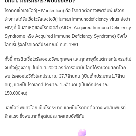
บทนำ: คือโรคอะไร?พบบ่อยไหม?
โรคติดเชื้อเอชไอวี(HIV infection) คือ โรคติดต่อทางเพศสัมพันธ์จาก
ร่างกายได้รับเชื้อไวรัสเอชไอวี(Human immunodeficiency virus ย่อว่า
HIV)ที่เป็นสาเหตุของโรคเอดส์ (AIDS: Acquired Immuno Deficiency
Syndrome หรือ Acquired Immune Deficiency Syndrome) ซึ่งทั่ว
โลกเริ่มรู้จักโรคเอดส์ประมาณปี ค.ศ. 1981
ทั้งนี้ การติดเชื้อไวรัสเอชไอวีพบทุกเพศ และทุกอายุตั้งแต่ทารกในครรภ์ไป
จนถึงผู้สูงอายุ, ในปีค.ศ.2020 องค์การอนามัยโลกได้รายงานสถิติโลก
พบ โรคเอชไอวีทั่วโลกประมาณ 37.7ล้านคน (เป็นเด็กประมาณ1.7ล้าน
คน), และเป็นโรคเอดส์ประมาณ 1.5ล้านคน(เป็นเด็กประมาณ
150,000คน)
เอชไอวี พบทั่วโลก เป็นโรคระบาด และเป็นโรคติดต่อทางเพศสัมพันธ์ที่
ร้ายแรง ซึ่งพบมากที่สุดในประเทศแถบอัฟริกัน