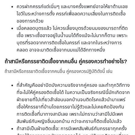
ควรฝากครรภ์แต่เนิ่นๆ และบางครั้งแพทย์อาจให้ยาต้านเอช
ไอวีในระหว่างการตั้ง ครรภ์เพื่อลดความเสี่ยงในการติดเชื้อ
ของทารกด้วย
เมื่อคลอดบุตรแล้ว ไม่ควรเลี้ยงบุตรด้วยนมของมารดาที่ติด
เชื้อ เพราะเชื้ออาจอยู่ในน้ำนมได้ถึงแม้จะไม่มากก็ตาม เพราะ
บุตรที่รอดจากการติดเชื้อในครรภ์ และจากในระหว่างการ
คลอด อาจจะมาติดเชื้อจากนมแม่ได้อีกทางหนึ่ง
ถ้าสามีหรือภรรยาติดเชื้อจากคนอื่น คู่ครองควรทำอย่างไร?
ถ้าสามีหรือภรรยาติดเชื้อจากคนอื่น คู่ครองควรปฏิบัติดังนี้ เช่น
ที่สำคัญคืออย่าปิดบังความจริงจากคู่ครอง และทำทุกวิถีทาง
ที่จะไม่ให้คู่ครองติดเชื้อได้ ในความเป็นจริงกรณีนี้มักเกิดจาก
ฝ่ายชายที่ไปเที่ยวสำส่อนนอกบ้านจนติดโรคแล้วนำมาแพร่
เชื้อให้ภรรยาที่บ้านโดยภรรยาไม่รู้ตัวและไม่เคยคิดป้องกัน
การติดเชื้อที่มาทางสามีเลย เพราะไม่ทราบว่าสามีไปมีเพศ
สัมพันธ์กับหญิงอื่นนอกบ้าน กว่าจะทราบก็ติดเชื้อไปแล้ว
ถ้าสามีเป็นฝ่ายติดเชื้อ: การมีเพศสัมพันธ์กับภรรยาทุกครั้ง