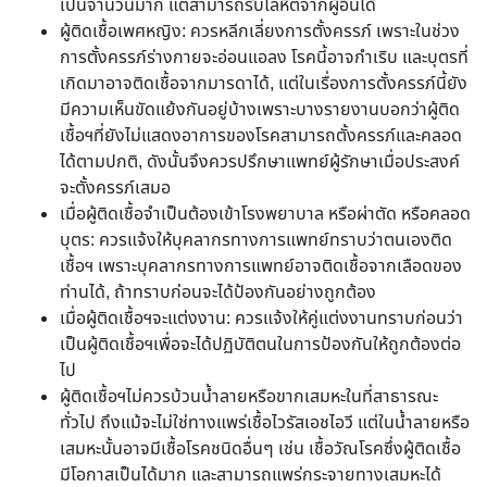
เป็นจำนวนมาก แต่สามารถรับโลหิตจากผู้อื่นได้
ผู้ติดเชื้อเพศหญิง: ควรหลีกเลี่ยงการตั้งครรภ์ เพราะในช่วง
การตั้งครรภ์ร่างกายจะอ่อนแอลง โรคนี้อาจกำเริบ และบุตรที่
เกิดมาอาจติดเชื้อจากมารดาได้, แต่ในเรื่องการตั้งครรภ์นี้ยัง
มีความเห็นขัดแย้งกันอยู่บ้างเพราะบางรายงานบอกว่าผู้ติด
เชื้อฯที่ยังไม่แสดงอาการของโรคสามารถตั้งครรภ์และคลอด
ได้ตามปกติ, ดังนั้นจึงควรปรึกษาแพทย์ผู้รักษาเมื่อประสงค์
จะตั้งครรภ์เสมอ
เมื่อผู้ติดเชื้อจำเป็นต้องเข้าโรงพยาบาล หรือผ่าตัด หรือคลอด
บุตร: ควรแจ้งให้บุคลากรทางการแพทย์ทราบว่าตนเองติด
เชื้อฯ เพราะบุคลากรทางการแพทย์อาจติดเชื้อจากเลือดของ
ท่านได้, ถ้าทราบก่อนจะได้ป้องกันอย่างถูกต้อง
เมื่อผู้ติดเชื้อฯจะแต่งงาน: ควรแจ้งให้คู่แต่งงานทราบก่อนว่า
เป็นผู้ติดเชื้อฯเพื่อจะได้ปฏิบัติตนในการป้องกันให้ถูกต้องต่อ
ไป
ผู้ติดเชื้อฯไม่ควรบ้วนน้ำลายหรือขากเสมหะในที่สาธารณะ
ทั่วไป ถึงแม้จะไม่ใช่ทางแพร่เชื้อไวรัสเอชไอวี แต่ในน้ำลายหรือ
เสมหะนั้นอาจมีเชื้อโรคชนิดอื่นๆ เช่น เชื้อวัณโรคซึ่งผู้ติดเชื้อ
มีโอกาสเป็นได้มาก และสามารถแพร่กระจายทางเสมหะได้