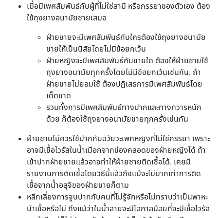
เมื่อมีเพศสัมพันธ์กับผู้ที่ไม่ใช่สามี หรือภรรยาของตัวเอง ต้อง
ใช้ถุงยางอนามัยชายเสมอ
ฝ่ายชายจะมีเพศสัมพันธ์กับใครต้องใช้ถุงยางอนามัย
ชายให้เป็นนิสัยโดยไม่มีข้อยกเว้น
ฝ่ายหญิงจะมีเพศสัมพันธ์กับชายใด ต้องให้ฝ่ายชายใช้
ถุงยางอนามัยทุกครั้งโดยไม่มีข้อยกเว้นเช่นกัน, ถ้า
ฝ่ายชายไม่ยอมใช้ ต้องปฏิเสธการมีเพศสัมพันธ์โดย
เด็ดขาด
รวมทั้งการมีเพศสัมพันธ์ทางปากและทางทวารหนัก
ด้วย ก็ต้องใช้ถุงยางอนามัยชายทุกครั้งเช่นกัน
ฝ่ายชายไม่ควรใช้ปากกับอวัยวะเพศหญิงที่ไม่ใช่ภรรยา เพราะ
อาจมีเชื้อไวรัสในน้ำเมือกจากช่องคลอดของฝ่ายหญิงได้ ถ้า
เข้าปากฝ่ายชายแล้วอาจทำให้ฝ่ายชายติดเชื้อได้, เคยมี
รายงานการติดเชื้อโดยวิธีนี้แล้วถึงแม้จะไม่มากเท่าการติด
เชื้อจากน้ำอสุจิของฝ่ายชายก็ตาม
หลีกเลี่ยงการจูบปากกับคนที่ไม่รู้จักหรือไม่ทราบว่าเป็นพาหะ
นำเชื้อหรือไม่ ถึงแม้ว่าในน้ำลายจะมีโอกาสน้อยที่จะมีเชื้อไวรัส