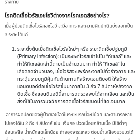
ร่างกาย
โรคติดเชื้อไวรัสเอชไอวีต่างจากโรคเอดส์อย่างไร?
เมื่อผู้ป่วยติดเชื้อไวรัสเอชไอวี จะมีอาการ และความผิดปกติแบ่งออกเป็น
3 ระยะ ได้แก่
ระยะตั้งต้นเมื่อติดเชื้อไวรัสใหม่ๆ หรือ ระยะติดเชื้อปฐมภูมิ
(Primary infection): เป็นระยะที่ไวรัสเข้าไปใน “ทีเซลล์” และ
ทำให้ทีเซลล์เหล่านี้ตายเป็นจำนวนมาก ทำให้ “ทีเซลล์” ใน
เลือดลดจำนวนลง, เชื้อไวรัสจะแพร่กระจายไปทั่วร่างกาย และ
กระตุ้นระบบภูมิคุ้มกันต้านทานที่สร้างแอนติบอดี ให้สร้าง
แอนติบอดีต่อเชื้อไวรัสขึ้นมาภายใน 3 ถึง 7 สัปดาห์หลังจาก
ติดเชื้อ ซึ่งแอนติบอดีนี้สามารถตรวจพบได้จากเลือด และเป็น
สิ่งที่ใช้ในการวินิจฉัยการติดเชื้อไวรัสชนิดนี้ที่ชัดเจนมาก
อาการผิดปกติของผู้ป่วยเอชไอวีในระยะแรกนี้จะมีน้อย และสามารถหาย
ไปเองได้ใน 2 ถึง 4 สัปดาห์ เช่น เจ็บคอ ปวดเมื่อยกล้ามเนื้อ มีไข้ต่ำๆ
อ่อนเพลีย น้ำหนักลดเล็กน้อย ถ่ายอุจจาระเหลว ต่อมน้ำเหลืองบวมโตได้