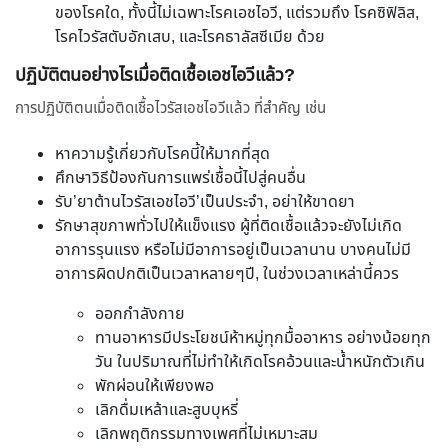
ของโรคใด, ทั้งนี้ไม่เฉพาะโรคเอชไอวี, แต่รวมถึง โรคซิฟิลิส,
โรคไวรัสตับอักเสบ, และโรคธาลัสซีเมีย ด้วย
ปฏิบัติตนอย่างไรเมื่อติดเชื้อเอชไอวีแล้ว?
การปฏิบัติตนเมื่อติดเชื้อไวรัสเอชไอวีแล้ว ที่สำคัญ เช่น
หาความรู้เกี่ยวกับโรคนี้ให้มากที่สุด
ศึกษาวิธีป้องกันการแพร่เชื้อนี้ไปสู่คนอื่น
รับ’ยาต้านไวรัสเอชไอวี’เป็นประจำ, อย่าให้ขาดยา
รักษาสุขภาพทั่วไปให้แข็งแรง ผู้ที่ติดเชื้อแล้วจะยังไม่เกิด
อาการรุนแรง หรือไม่มีอาการอยู่เป็นเวลานาน บางคนไม่มี
อาการผิดปกติเป็นเวลาหลายๆปี, ในช่วงเวลาเหล่านี้ควร
ออกกำลังกาย
ทานอาหารมีประโยชน์ห้าหมู่ทุกมื้ออาหาร อย่างน้อยทุก
วัน ในปริมาณที่ไม่ทำให้เกิดโรคอ้วนและน้ำหนักตัวเกิน
พักผ่อนให้เพียงพอ
เลิกดื่มเหล้าและสูบบุหรี่
เลิกพฤติกรรมทางเพศที่ไม่เหมาะสม