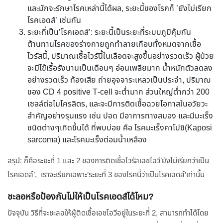
และมักจะรักษาโรคเหล่านี้ได้ผล, ระยะนี้ของโรคก็ ’ยังไม่เรียก
โรคเอดส์’ เช่นกัน
ระยะที่เป็น’โรคเอดส์’: ระยะนี้เป็นระยะที่ระบบภูมิคุ้มกัน
ต้านทานโรคของร่างกายถูกทำลายเกือบทั้งหมดจากเชื้อ
ไวรัสนี้, ปริมาณเชื้อไวรันี้ในเลือดจะสูงขึ้นอย่างรวดเร็ว ผู้ป่วย
จะมีไข้เรื้อรังนานเป็นเดือนๆ อ่อนเพลียมาก น้ำหนักตัวลดลง
อย่างรวดเร็ว ท้องเสีย ถ่ายอุจจาระเหลวเป็นประจำ, ปริมาณ
ของ CD 4 positive T-cell จะต่ำมาก ส่วนใหญ่ต่ำกว่า 200
เซลล์ต่อไมโครลิตร, และจะมีการติดเชื้อฉวยโอกาสในอวัยวะ
สำคัญอย่างรุนแรง เช่น ปอด มีอาการทางสมอง และมีมะเร็ง
ชนิดต่างๆเกิดขึ้นได้ ที่พบบ่อย คือ โรคมะเร็งคาโปซิ(Kaposi
sarcoma) และโรคมะเร็งต่อมน้ำเหลือง
สรุป: ก็คือระยะที่ 1 และ 2 ของการติดเชื้อไวรัสเอชไอวี’ยังไม่เรียกว่าเป็น
โรคเอดส์’, เราจะเรียกเฉพาะ’ระยะที่ 3 ของโรคนี้ว่าเป็นโรคเอดส์’เท่านั้น
ชะลอหรือป้องกันไม่ให้เป็นโรคเอดส์ได้ไหม?
ปัจจุบัน วิธีที่จะชะลอให้ผู้ติดเชื้อเอชไอวีอยู่ในระยะที่ 2, สามารถทำได้โดย