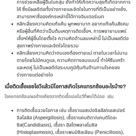
การช่วยเหลือผู้อื่นในกลุ่ม ยังทำให้เกิดความสุขที่เกิดจากการ
ให้ ซึ่งมีผลดีต่อทั้งร่างกายและจิตใจในทางที่ดีเป็นอย่างยิ่ง,
สามารถหาชื่อองค์กรเหล่านี้ได้ทางอินเตอร์เนท
หลีกเลี่ยงความคิดแก้แค้น ผูกพยาบาท อยากแก้แค้นสังคม
หรือผู้อื่นที่คิดว่าเป็นต้นเหตุการติดเชื้อฯ, การพยายามแพร่
เชื้อฯให้ผู้อื่นโดยตั้งใจ ความคิดด้านลบเหล่านี้ ไม่เป็นผลดีต่อ
สุขภาพร่างกายและจิตใจโดยรวม
หลีกเลี่ยงความคิดว่าตนเองต้องตายแน่ ตายในเวลาไม่นาน
ตายโดยไม่มีคนดูแล, ความคิดทางลบแบบนี้ ทำให้ซึมเศร้า
และหดหู่ ไม่เป็นผลดีต่อระบบภูมิคุ้มกันต้านทานโรคของ
ร่างกายแต่อย่างใด
เมื่อติดเชื้อเอชไอวีแล้วมีโอกาสเกิดโรคแทรกซ้อนอะไรบ้าง?
โรคแทรกซ้อน/ผลข้างเคียงจากติดเชื้อเอชไอวีที่พบได้บ่อย เช่น
การติดเชื้อฉวยโอกาส เช่น เชื้อราแอสเปอจิลลัส/แอสเปอร์
จิลโลสิส (Aspergillosis), เชื้อราแคนดิดา/แคนดิไดอะ
ซิส(Candidiasis), เชื้อรา ฮิสโตพลาสโมซิส
(Histoplasmosis), เชื้อราเพนนิซิลเลียม (Penicillosis),