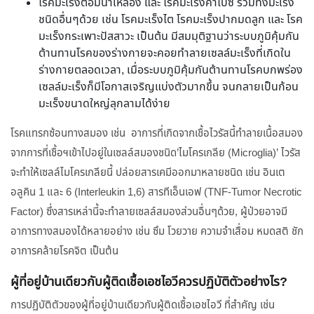
โรคมะเร็งต่อมน้ำเหลือง และ โรคมะเร็งคาโปซิ รวมทั้งมะเร็ง
ชนิดอื่นๆด้วย เช่น โรคมะเร็งไต โรคมะเร็งปากมดลูก และ โรค
มะเร็งกระเพาะปัสสาวะ เป็นต้น มีสมมุติฐานว่าระบบภูมิคุ้มกัน
ต้านทานโรคของร่างกายจะคอยทำลายเซลล์มะเร็งที่เกิดใน
ร่างกายตลอดเวลา, เมื่อระบบภูมิคุ้มกันต้านทานโรคบกพร่อง
เซลล์มะเร็งก็มีโอกาสเจริญแบ่งตัวมากขึ้น จนกลายเป็นก้อน
มะเร็งขนาดใหญ่ลุกลามได้ง่าย
โรคแทรกซ้อนทางสมอง เช่น อาการที่เกิดจากเชื้อไวรัสนี้ทำลายเนื้อสมอง
จากการที่เชื้อฯเข้าไปอยู่ในเซลล์สมองชนิด’ไมโครเกลีย (Microglia)’ ไวรัส
จะทำให้เซลล์ไมโครเกลียนี้ ปล่อยสารเคมีออกมาหลายชนิด เช่น อินเต
อลูคิน 1 และ 6 (Interleukin 1,6) สารทีเอ็นเอฟ (TNF-Tumor Necrotic
Factor) ซึ่งสารเหล่านี้จะทำลายเซลล์สมองส่วนอื่นๆด้วย, ผู้ป่วยอาจมี
อาการทางสมองได้หลายอย่าง เช่น ซึม โวยวาย ความจำเสื่อม หมดสติ ชัก
อาการคล้ายโรคจิต เป็นต้น
ผู้ที่อยู่บ้านเดียวกับผู้ติดเชื้อเอชไอวีควรปฏิบัติตัวอย่างไร?
การปฏิบัติตัวของผู้ที่อยู่บ้านเดียวกับผู้ติดเชื้อเอชไอวี ที่สำคัญ เช่น