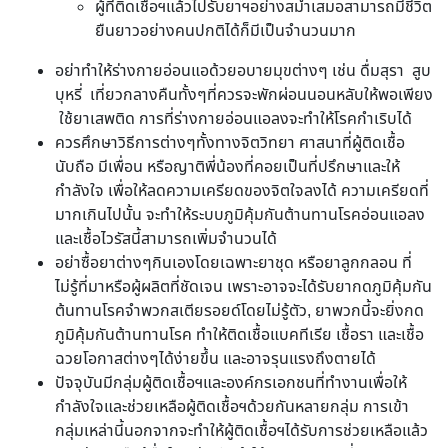
ผู้ที่ติดเชื้อฯแล้วไปรับยาฯอย่างสม่ำเสมอสามารถมีชีวิต
ยืนยาวอย่างคนปกติได้ก็มีเป็นจำนวนมาก
อย่าทำให้ร่างกายอ่อนแอด้วยอบายมุขต่างๆ เช่น ดื่มสุรา สูบ
บุหรี่ เที่ยวกลางคืนทั้งๆที่ควรจะพักผ่อนนอนหลับให้พอเพียง
ใช้ยาเสพติด การที่ร่างกายอ่อนแอลงจะทำให้โรคกำเริบได้
ควรศึกษาวิธีการต่างๆทั้งทางจิตวิทยา ศาสนาที่ผู้ติดเชื้อ
นับถือ มีเพื่อน หรือญาติพี่น้องที่คอยเป็นที่ปรึกษาและให้
กำลังใจ เพื่อให้ลดความเครียดของจิตใจลงได้ ความเครียดที่
มากเกินไปนั้น จะทำให้ระบบภูมิคุ้มกันต้านทานโรคอ่อนแอลง
และเชื้อไวรัสนี้สามารถเพิ่มจำนวนได้
อย่าซื้อยาต่างๆกินเองโดยเฉพาะยาชุด หรือยาลูกกลอน ที่
ไม่รู้ที่มาหรือผู้ผลิตที่ชัดเจน เพราะอาจจะได้รับยากดภูมิคุ้มกัน
ต้นทานโรคจำพวกสเตียรอยด์โดยไม่รู้ตัว, ยาพวกนี้จะยิ่งกด
ภูมิคุ้มกันต้านทานโรค ทำให้ติดเชื้อแบคทีเรีย เชื้อรา และเชื้อ
ฉวยโอกาสต่างๆได้ง่ายขึ้น และอาจรุนแรงถึงตายได้
ปัจจุบันมีกลุ่มผู้ติดเชื้อฯและองค์กรเอกชนที่ทำงานเพื่อให้
กำลังใจและช่วยเหลือผู้ติดเชื้อฯด้วยกันหลายกลุ่ม การเข้า
กลุ่มเหล่านี้นอกจากจะทำให้ผู้ติดเชื้อฯได้รับการช่วยเหลือแล้ว