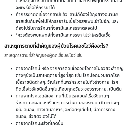
ต้องใช้ถุงยางอนามัยชายตลอดไป, และปรับพฤติกรรมที่อาจ
จะแพร่เชื้อให้ภรรยาได้
ถ้าภรรยาติดเชื้อจากสามีแล้ว: สามีก็ต้องใช้ถุงยางอนามัย
ชายเช่นกันเพื่อไม่ให้ภรรยารับเชื้อไวรัสฯเพิ่มเข้าไปอีก, และ
ต้องไปรับการรักษาทั้งสามีและภรรยาตลอดไป
*ควรต้องพบแพทย์ทั้งสามีและภรรยา ไม่ว่าใครติดเชื้อ
สาเหตุการตายที่สำคัญของผู้ป่วยโรคเอชไอวีคืออะไร?
สาเหตุการตายที่สำคัญของผู้ติดเชื้อเอชไอวี เช่น
ตายจากโรคนี้ หรือ จากการติดเชื้อฉวยโอกาสในอวัยวะสำคัญ
ต่างๆซึ่งเป็นสาเหตุตายที่สูงที่สุด เช่น โรคปอดบวมจากโรค
เชื้อราชนิดต่างๆ, วัณโรคที่แพร่กระจายไปทั่วร่างกาย, โรค
ติดเชื้อไวรัสชนิดอื่นๆในเกือบทุกอวัยวะของร่างกาย, เป็นต้น
ตายจากโรคเอดส์เอง: คนที่เป็นโรคเอดส์เรื้อรังนานๆ
ร่างกายจะผอมลงเรื่อยๆ การทำงานของระบบอวัยวะต่างๆ
เช่น สมอง, ทางเดินอาหาร, จะค่อยๆเสียไป, มีอาการทาง
สมอง, ช่วยตัวเองไม่ได้
ตายจากโรคมะเร็งที่เกิดขึ้น