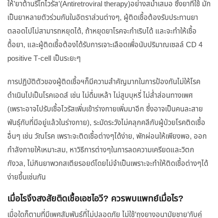
ให้’ยาต้านรีโทไวรัส’(Antiretroviral therapy)อย่างสม่ำเสมอ ซึ่งยาที่ใช้ มัก
เป็นยาหลายตัวร่วมกันในอัตราส่วนต่างๆ, ผู้ติดเชื้อต้องรับประทานยา
ตลอดไปไม่สามารถหยุดได้, ถ้าหยุดยาโรคจะกำเริบได้ และจะทำให้เชื้อ
ดื้อยา, และผู้ติดเชื้อต้องได้รับการเจาะเลือดเพื่อนับปริมาณเซลล์ CD 4
positive T-cell เป็นระยะๆ
การปฏิบัติตัวของผู้ติดเชื้อฯก็มีความสำคัญมากในการป้องกันไม่ให้โรค
ดำเนินไปเป็นโรคเอดส์ เช่น ไม่ดื่มเหล้า ไม่สูบบุหรี่ ไม่ส่ำส่อนทางเพศ
(เพราะอาจไปรับเชื้อไวรัสเพิ่มเข้าร่างกายเพิ่มมาอีก ซึ่งอาจเป็นคนละสาย
พันธุ์กับที่มีอยู่แล้วในร่างกาย), ระมัดระวังไม่คลุกคลีกับผู้ป่วยโรคติดเชื้อ
อื่นๆ เช่น วัณโรค เพราะจะติดเชื้อต่างๆได้ง่าย, พักผ่อนให้เพียงพอ, ออก
กำลังกายให้เหมาะสม, หาวิธีการต่างๆในการลดความเครียดและวิตก
กังวล, ไม่กินยาพวกสเตียรอยด์โดยไม่จำเป็นเพราะจะทำให้ติดเชื้อต่างๆได้
ง่ายขึ้นเช่นกัน
เมื่อไรจึงสงสัยติดเชื้อเอชไอวี? ควรพบแพทย์เมื่อไร?
เมื่อใดก็ตามที่มีเพศสัมพันธ์ที่ไม่ปลอดภัย ไม่ใช้’ถุงยางอนามัยชาย’กับคู่