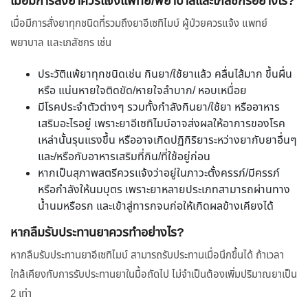
เมื่อมีการสั่งยาควรแจ้งแพทย์/พยาบาลและเภสัชกรอย่างไร?
เมื่อมีการสั่งยาทุกชนิดที่รวมถึงยาอีเซทิไมบ์ ผู้ป่วยควรแจ้ง แพทย์
พยาบาล และเภสัชกร เช่น
ประวัติแพ้ยาทุกชนิดเช่น กินยา/ใช้ยาแล้ว คลื่นไส้มาก ขึ้นผื่น
หรือ แน่นหายใจติดขัด/หายใจลำบาก/ หอบเหนื่อย
มีโรคประจำตัวต่างๆ รวมทั้งกำลังกินยา/ใช้ยา หรืออาหาร
เสริมอะไรอยู่ เพราะยาอีเซทิไมบ์อาจส่งผลให้อาการของโรค
เหล่านั้นรุนแรงขึ้น หรืออาจเกิดปฏิกิริยาระหว่างยากับยาอื่นๆ
และ/หรือกับอาหารเสริมที่กิน/ที่ใช้อยู่ก่อน
หากเป็นสุภาพสตรีควรแจ้งว่าอยู่ในภาวะตั้งครรภ์/มีครรภ์
หรือกำลังให้นมบุตร เพราะยาหลายประเภทสามารถผ่านทาง
น้ำนมหรือรก และเข้าสู่ทารกจนก่อให้เกิดผลข้างเคียงได้
หากลืมรับประทานยาควรทำอย่างไร?
หากลืมรับประทานยาอีเซทิไมบ์ สามารถรับประทานเมื่อนึกขึ้นได้ ถ้าเวลา
ใกล้เคียงกับการรับประทานยาในมื้อถัดไป ไม่จำเป็นต้องเพิ่มปริมาณยาเป็น
2 เท่า