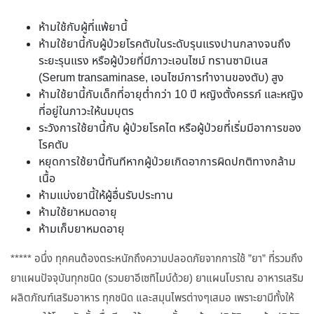
ห้ามใช้กับผู้ที่แพ้ยานี้
ห้ามใช้ยานี้กับผู้ป่วยโรคตับในระดับรุนแรงปานกลางจนถึง
ระยะรุนแรง หรือผู้ป่วยที่มีภาวะเอนไซม์ ทรานซามิเนส
(Serum transaminase, เอนไซม์การทำงานของตับ) สูง
ห้ามใช้ยานี้กับเด็กที่อายุต่ำกว่า 10 ปี หญิงตั้งครรภ์ และหญิง
ที่อยู่ในภาวะให้นมบุตร
ระวังการใช้ยานี้กับ ผู้ป่วยโรคไต หรือผู้ป่วยที่เริ่มมีอาการของ
โรคตับ
หยุดการใช้ยานี้ทันทีหากผู้ป่วยเกิดอาการผิดปกติทางกล้าม
เนื้อ
ห้ามแบ่งยานี้ให้ผู้อื่นรับประทาน
ห้ามใช้ยาหมดอายุ
ห้ามเก็บยาหมดอายุ
***** อนึ่ง ทุกคนต้องตระหนักถึงความปลอดภัยจากการใช้ ”ยา” ที่รวมถึง
ยาแผนปัจจุบันทุกชนิด (รวมยาอีเซทิไมบ์ด้วย) ยาแผนโบราณ อาหารเสริม
ผลิตภัณฑ์เสริมอาหาร ทุกชนิด และสมุนไพรต่างๆเสมอ เพราะยามีทั้งให้