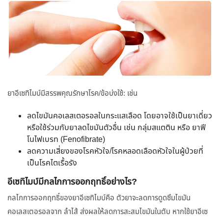
ยาอีเซทิไมบ์มีสรรพคุณรักษาโรค/ข้อบ่งใช้: เช่น
ลดไขมันคอเลสเตอรอลในกระแสเลือด โดยอาจใช้เป็นยาเดี่ยว
หรือใช้ร่วมกับยาลดไขมันตัวอื่น เช่น กลุ่มสแตติน หรือ ยาฟี
โนไฟเบรท (Fenofibrate)
ลดความเสี่ยงของโรคหัวใจ/โรคหลอดเลือดหัวใจในผู้ป่วยที่
เป็นโรคไตเรื้อรัง
อีเซทิไมบ์มีกลไกการออกฤทธิ์อย่างไร?
กลไกการออกฤทธิ์ของยาอีเซทิไมบ์คือ ตัวยาจะลดการดูดซึมไขมัน
คอเลสเตอรอลจาก ลำไส้ ส่งผลให้ลดการสะสมไขมันในตับ หากใช้ยาอีเซ