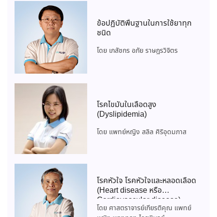
ข้อปฏิบัติพื้นฐานในการใช้ยาทุก
ชนิด
โดย เภสัชกร อภัย ราษฎรวิจิตร
โรคไขมันในเลือดสูง
(Dyslipidemia)
โดย แพทย์หญิง สลิล ศิริอุดมภาส
โรคหัวใจ โรคหัวใจและหลอดเลือด
(Heart disease หรือ
Cardiovascular disease)
โดย ศาสตราจารย์เกียรติคุณ แพทย์