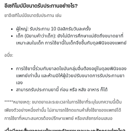
อีเซทิไมบ์มีขนาดรับประทานอย่างไร?
ยาอีเซทิไมบ์มีขนาดรับประทาน เช่น
ผู้ใหญ่: รับประทาน 10 มิลลิกรัมวันละครั้ง
เด็ก (นิยามคำว่าเด็ก): ยังไม่มีการศึกษาแน่ชัดถึงขนาดยาที่
เหมาะสมในเด็ก การใช้ยานี้ในเด็กจึงขึ้นกับดุลพินิจของแพทย์
อนึ่ง:
การใช้ยานี้ร่วมกับยาลดไขมันกลุ่มอื่นต้องอยู่ในดุลยพินิจของ
แพทย์เท่านั้น และห้ามมิให้ผู้ป่วยปรับขนาดการรับประทานยา
เอง
สามารถรับประทานยานี้ ก่อน หรือ หลัง อาหาร ก็ได้
*****หมายเหตุ: ขนาดยาและระยะเวลาในการใช้ยาที่ระบุในบทความนี้เป็น
เพียงตัวอย่างหนึ่งเท่านั้น ไม่สามารถใช้ทดแทนคำสั่งใช้ยาของแพทย์ได้
การใช้ยาที่เหมาะสมควรต้องปรึกษาแพทย์ หรือเภสัชกรก่อนเสมอ