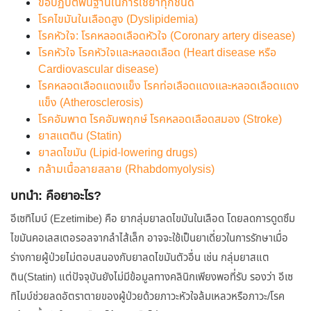
ข้อปฏิบัติพื้นฐานในการใช้ยาทุกชนิด
โรคไขมันในเลือดสูง (Dyslipidemia)
โรคหัวใจ: โรคหลอดเลือดหัวใจ (Coronary artery disease)
โรคหัวใจ โรคหัวใจและหลอดเลือด (Heart disease หรือ
Cardiovascular disease)
โรคหลอดเลือดแดงแข็ง โรคท่อเลือดแดงและหลอดเลือดแดง
แข็ง (Atherosclerosis)
โรคอัมพาต โรคอัมพฤกษ์ โรคหลอดเลือดสมอง (Stroke)
ยาสแตติน (Statin)
ยาลดไขมัน (Lipid-lowering drugs)
กล้ามเนื้อลายสลาย (Rhabdomyolysis)
บทนำ: คือยาอะไร?
อีเซทิไมบ์ (Ezetimibe) คือ ยากลุ่มยาลดไขมันในเลือด โดยลดการดูดซึม
ไขมันคอเลสเตอรอลจากลำไส้เล็ก อาจจะใช้เป็นยาเดี่ยวในการรักษาเมื่อ
ร่างกายผู้ป่วยไม่ตอบสนองกับยาลดไขมันตัวอื่น เช่น กลุ่มยาสแต
ติน(Statin) แต่ปัจจุบันยังไม่มีข้อมูลทางคลินิกเพียงพอที่รับ รองว่า อีเซ
ทิไมบ์ช่วยลดอัตราตายของผู้ป่วยด้วยภาวะหัวใจล้มเหลวหรือภาวะ/โรค