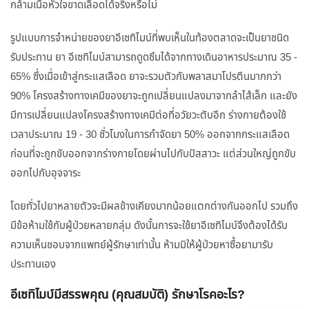
กล้ามเนื้อหัวใจขาดเลือดได้จริงหรือไม่
รูปแบบการจำหน่ายของยาอีเซทิไมบ์ที่พบเห็นในท้องตลาดจะเป็นยาชนิด
รับประทาน ยา อีเซทิไมบ์สามารถดูดซึมได้จากทางเดินอาหารประมาณ 35 -
65% ซึ่งเมื่อเข้าสู่กระแสเลือด ยาจะรวมตัวกับพลาสมาโปรตีนมากกว่า
90% โครงสร้างทางเคมีของยาจะถูกเปลี่ยนแปลงมาจากลำไส้เล็ก และยัง
มีการเปลี่ยนแปลงโครงสร้างทางเคมีต่อที่อวัยวะตับอีก ร่างกายต้องใช้
เวลาประมาณ 19 - 30 ชั่วโมงในการกำจัดยา 50% ออกจากกระแสเลือด
ก่อนที่จะถูกขับออกจากร่างกายโดยผ่านไปกับปัสสาวะ แต่ส่วนใหญ่ถูกขับ
ออกไปกับอุจจาระ
โดยทั่วไปยาหลายตัวจะมีผลข้างเคียงมากน้อยแตกต่างกันออกไป รวมถึง
มีข้อห้ามใช้กับผู้ป่วยหลายกลุ่ม ดังนั้นการจะใช้ยาอีเซทิไมบ์จึงต้องได้รับ
ความเห็นชอบจากแพทย์ผู้รักษาเท่านั้น ห้ามมิให้ผู้ป่วยหาซื้อยามารับ
ประทานเอง
อีเซทิไมบ์มีสรรพคุณ (คุณสมบัติ) รักษาโรคอะไร?