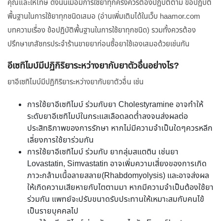
คุณและให้โทษ ดังนั้นเมื่อมีการใช้ยาทุกครั้งควรต้องปฏิบัติตาม ข้อปฏิบัติ
พื้นฐานในการใช้ยาทุกชนิดเสมอ (อ่านเพิ่มเติมได้ในเว็บ haamor.com
บทความเรื่อง ข้อปฏิบัติพื้นฐานในการใช้ยาทุกชนิด) รวมทั้งควรต้อง
ปรึกษาเภสัชกรประจำร้านขายยาก่อนซื้อยาใช้เองเสมอด้วยเช่นกัน
อีเซทิไมบ์มีปฏิกิริยาระหว่างยากับยาตัวอื่นอย่างไร?
ยาอีเซทิไมบ์มีปฏิกิริยาระหว่างยากับยาตัวอื่น เช่น
การใช้ยาอีเซทิไมบ์ ร่วมกับยา Cholestyramine อาจทำให้
ระดับยาอีเซทิไมบ์ในกระแสเลือดลดต่ำลงจนส่งผลต่อ
ประสิทธิภาพของการรักษา หากไม่มีความจำเป็นใดๆควรหลีก
เลี่ยงการใช้ยาร่วมกัน
การใช้ยาอีเซทิไมบ์ ร่วมกับ ยากลุ่มสแตติน เช่นยา
Lovastatin, Simvastatin อาจเพิ่มความเสี่ยงของการเกิด
ภาวะกล้ามเนื้อลายสลาย(Rhabdomyolysis) และอาจส่งผล
ให้เกิดความเสียหายกับไตตามมา หากมีความจำเป็นต้องใช้ยา
ร่วมกัน แพทย์จะปรับขนาดรับประทานให้เหมาะสมกับคนไข้
เป็นรายบุคคลไป