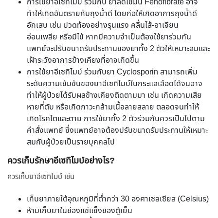
การใช้ยาอีเซทิไมบ์ ร่วมกับ ยาลดไขมัน Fenofibrate อาจ
ทำให้เกิดอันตรายกับถุงน้ำดี โดยก่อให้เกิดอาการถุงน้ำดี
อักเสบ เช่น ปวดท้องอย่างรุนแรง คลื่นไส้-อาเจียน
อ่อนเพลีย หรือมีไข้ หากมีความจำเป็นต้องใช้ยาร่วมกัน
แพทย์จะปรับขนาดรับประทานของยาทั้ง 2 ตัวให้เหมาะสมและ
เฝ้าระวังอาการข้างเคียงที่อาจเกิดขึ้น
การใช้ยาอีเซทิไมบ์ ร่วมกับยา Cyclosporin สามารถเพิ่ม
ระดับความเข้มข้นของยาอีเซทิไมบ์ในกระแสเลือดได้จนอาจ
ทำให้ผู้ป่วยได้รับผลข้างเคียงติดตามมา เช่น เกิดความเสีย
หายที่ตับ หรือเกิดภาวะกล้ามเนื้อลายสลาย ตลอดจนทำให้
เกิดโรคไตและตาย การใช้ยาทั้ง 2 ตัวร่วมกันควรเป็นไปตาม
คำสั่งแพทย์ ซึ่งแพทย์อาจต้องปรับขนาดรับประทานให้เหมาะ
สมกับผู้ป่วยเป็นรายบุคคลไป
ควรเก็บรักษาอีเซทิไมบ์อย่างไร?
ควรเก็บยาอีเซทิไมบ์ เช่น
เก็บยาภายใต้อุณหภูมิที่ต่ำกว่า 30 องศาเซลเซียส (Celsius)
ห้ามเก็บยาในช่องแช่แข็งของตู้เย็น