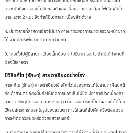
ครั้ง แต่เมื่อหลับตาหรือขยี้ตาจะกลับมาเห็นชัดอีก หรือบางคนอาจไม่
ตระหนักถึงการมองไม่ชัดของตัวเอง เนื่องจากเขาจะเลือกโฟกัสกลับไป
มาระหว่าง 2 แนว จึงทำให้มีโอกาสตาเมื่อยล้าได้ง่าย
8. มีบางรายที่สายตาเอียงไม่มาก อาจมาด้วยอาการปวดบริเวณหน้าผาก
ได้ จากมีการเพ่งสายตามากกว่าปกติ
9. โดยทั่วไปผู้มีสายตาเอียงเล็กน้อย จะไม่มีอาการอะไร ถ้าไม่ได้ทำงานที่
ต้องใช้สายตา
มีวิธีแก้ไข (รักษา) สายตาเอียงอย่างไร?
การแก้ไข (รักษา) สายตาเอียงใช้หลักทั่วไปของการแก้ไขสายตาผิดปกติ
คือ ถ้าสายตาเอียงนั้นก่อให้เกิดการมองเห็นไม่ชัด มีอาการปวดเมื่อยล้า
สายตา มีพฤติกรรมแปลกๆดังกล่าว ก็ควรรับการแก้ไข ซึ่งอาจทำได้โดย
ใช้เลนส์ทรงกระบอกในรูปของแว่นตา การใส่เลนส์สัมผัส หรือตลอดจน
การผ่าตัดด้วยมีดหรือด้วยแสงเลเซอร์
เลนส์ทรงกระบอกที่แก้ไขสายตาเอียง อาจทำให้ภาพที่เห็นผิดเพี้ยนไปจาก