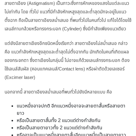
สายตาเอียง (Astigmatism) เป็นภาวะซึ่งการหักเหของแสงในแต่ละแนว
ไม่เท่ากัน โดย ทั่วไป แนวที่มีกำลังหักเหสูงสุดและต่ำสุดมักจะอยู่ในแนว
ตั้งฉาก ถือเป็นสายตาเอียงสม่ำเสมอ ที่พบทั่วไปในคนทั่วไป แก้ไขได้โดยใช้
เลนส์กาบกล้วยหรือทรงกระบอก (Cylinder) ซึ่งมีกำลังเพียงแนวเดียว
แต่ยังมีสายตาเอียงอีกชนิดหนึ่งเรียกว่า สายตาเอียงไม่สม่ำเสมอ กล่าว
คือ แนวกำลังหักเหสูงสุดและต่ำสุดไม่ตั้งฉากกัน มักเกิดในคนที่เกิดแผล
ของกระจกตา ซึ่งตาเอียงในกลุ่มนี้ ไม่อาจแก้ด้วยเลนส์ทรงกระบอก ต้อง
ใช้เลนส์สัมผัส (คอนแทคเลนส์/Contact lens) หรือผ่าตัดด้วยเลเซอร์
(Excimer laser)
นอกจากนี้ สายตาเอียงสม่ำเสมอที่พบทั่วไปยังมีหลายแบบ คือ
แนวหนึ่งอาจปกติ อีกแนวหนึ่งอาจจะสายตาสั้นหรือสายตา
ยาว
หรือเป็นสายตาสั้นทั้ง 2 แนวแต่ต่างกำลังกัน
หรือเป็นสายตายาวทั้ง 2 แนวแต่ต่างกำลังกัน
หรืออาจเป็นแนวหนึ่งสายตาสั้นอีกแนวหนึ่งเป็นสายตายาว