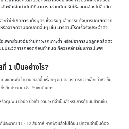
เวลาที่ตั้งครรภ์ รวมทั้งความบ่อย ของการมีเพศสัมพันธ์ขึ้น
มพันธ์ในท่าปกติที่สามารถช่วยกันปรับให้สอดคล้องไม่อึดอัด
ันธ์จะทำให้เกิดการแท้งบุตร ซึ่งจริงๆแล้วการแท้งบุตรมักเกิดจาก
อจากความผิดปกติอื่นๆ เช่น มารดามีโรคเรื้อรังประ จำตัว
แพทย์วินิจฉัยว่ามีภาวะรกเกาะต่ำ หรือมีอาการมดลูกหดรัดตัว
ยมีประวัติการคลอดก่อนกำหนด ก็ควรหลีกเลี่ยงการมีเพศ
่ 1 เป็นอย่างไร?
่งและเพิ่มจำนวนเซลล์ขึ้นเรื่อยๆ ขนาดของทารกจากเล็กเท่าหัวเข็ม
นถึงก้นประมาณ 8 - 9 เซนติเมตร
ุ่มฟัน นิ้วมือ นิ้วเท้า อวัยวะ ที่จำเป็นสำหรับการดำเนินชีวิตเช่น
ภ์ประมาณ 11 - 12 สัปดาห์ หากฟังแล้วไม่ได้ยิน มีความจำเป็นต้อง