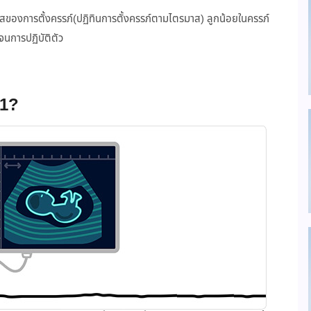
ของการตั้งครรภ์(ปฏิทินการตั้งครรภ์ตามไตรมาส) ลูกน้อยในครรภ์
นการปฏิบัติตัว
 1?