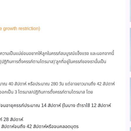
e growth restriction)
ของความเป็นแม่ย่อมอยากให้ลูกในครรภ์สมบูรณ์แข็งแรง และนอกจากนี้
ปฏิทินการตั้งครรภ์ตามไตรมาส)’ลูกที่อยู่ในครรภ์ของเรานั้นเป็น
ะมาณ 40 สัปดาห์ หรือประมาณ 280 วัน แต่อาจยาวนานถึง 42 สัปดาห์
ภ์ออกเป็น 3 ไตรมาส/ปฏิทินการตั้งครรภ์ตามไตรมาส โดย
รภ์จนอายุครรภ์ประมาณ 14 สัปดาห์ (ในบาง ตำราใช้ 12 สัปดาห์
์ 28 สัปดาห์
 สัปดาห์จนถึง 42 สัปดาห์หรือจนคลอดบุตร