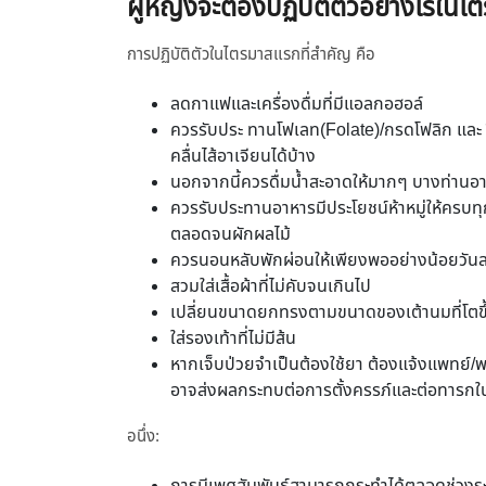
ผู้หญิงจะต้องปฏิบัติตัวอย่างไรในไต
การปฏิบัติตัวในไตรมาสแรกที่สำคัญ คือ
ลดกาแฟและเครื่องดื่มที่มีแอลกอฮอล์
ควรรับประ ทานโฟเลท(Folate)/กรดโฟลิก และ วิต
คลื่นไส้อาเจียนได้บ้าง
นอกจากนี้ควรดื่มน้ำสะอาดให้มากๆ บางท่านอาจรู
ควรรับประทานอาหารมีประโยชน์ห้าหมู่ให้ครบทุก
ตลอดจนผักผลไม้
ควรนอนหลับพักผ่อนให้เพียงพออย่างน้อยวันละ 
สวมใส่เสื้อผ้าที่ไม่คับจนเกินไป
เปลี่ยนขนาดยกทรงตามขนาดของเต้านมที่โตขึ
ใส่รองเท้าที่ไม่มีส้น
หากเจ็บป่วยจำเป็นต้องใช้ยา ต้องแจ้งแพทย์/พยา
อาจส่งผลกระทบต่อการตั้งครรภ์และต่อทารกใน
อนึ่ง: