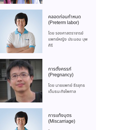
คลอดก่อนกำหนด
(Preterm labor)
โดย รองศาสตราจารย์
แพทย์หญิง ประนอม บุพ
ศิริ
การตั้งครรภ์
(Pregnancy)
โดย นายแพทย์ ธีรยุทธ
เต็มธนะกิจไพศาล
การแท้งบุตร
(Miscarriage)