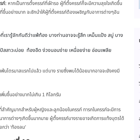
รภ์:
หากเป็นการตั้งครรภ์ที่เฝ้ารอ ผู้ที่ตั้งครรภ์ก็จะมีความสุขใจเกิดขึ้น
ขึ้นอย่างมาก จะชักนำให้ผู้ที่ตั้งครรภ์ต้องเผชิญกับอาการต่างๆอัน
่เรารู้จักกันดีว่าแพ้ท้อง บางท่านอาจจะรู้สึก เหม็นแป้ง สบู่ บาง
ม ปัสสาวะบ่อย ท้องอืด ง่วงนอนง่าย เหนื่อยง่าย อ่อนเพลีย
ภ์ผ่านพ้นไตรมาสแรกไปแล้ว แต่บาง รายซึ่งพบได้น้อยมากอาจจะยังคงมี
พิ่มขึ้นอย่างมากไม่เกิน 1 กิโลกรัม
์ที่สำคัญมากสำหรับผู้หญิงและลูกน้อยในครรภ์ ทารกในครรภ์จะมีการ
าการต่างๆเกิดขึ้นมากมาย ผู้ตั้งครรภ์บางรายอาจเกิดการแท้งบุตรได้
รียกว่า ‘ท้องลม’