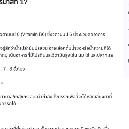
รมาสที่ 1?
ามินบี 6 (Vitamin B6) ซึ่งวิตามินบี 6 นี้จะช่วยลดอาการ
้สึกว่าน้ำเปล่ามันมีรสขม อาจเลือกดื่มน้ำขิงหรือน้ำหวานก็ได้
หมู่ เน้นอาหารที่มีโปรตีนและวิตามินสูงเช่น นม ไข่ และปลาทะเล
7 - 8 ชั่วโมง
้น
บาล/เภสัชกรเสมอว่ากำลังตั้งครรภ์เพื่อที่จะได้หลีกเลี่ยงยาที่
ครรภ์ได้