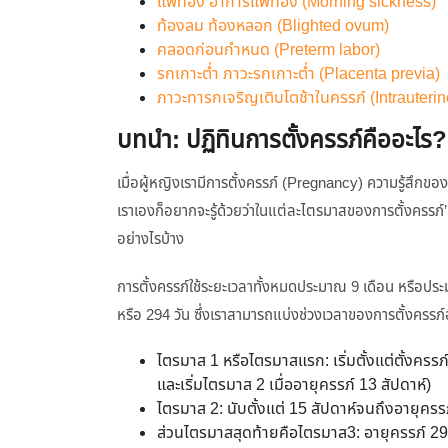
แพ้ท้อง อาการแพ้ท้อง (Morning sickness)
ท้องลม ท้องหลอก (Blighted ovum)
คลอดก่อนกำหนด (Preterm labor)
รกเกาะต่ำ ภาวะรกเกาะต่ำ (Placenta previa)
ภาวะทารกเจริญเติบโตช้าในครรภ์ (Intrauterin
บทนำ: ปฏิทินการตั้งครรภ์คืออะไร?
เมื่อผู้หญิงเรามีการตั้งครรภ์ (Pregnancy) ความรู้สึก
เราเองก็อยากจะรู้ด้วยว่าในแต่ละไตรมาสของการตั้งครรภ์’(
อย่างไรบ้าง
การตั้งครรภ์ใช้ระยะเวลาทั้งหมดประมาณ 9 เดือน หรือปร
หรือ 294 วัน ซึ่งเราสามารถแบ่งช่วงเวลาของการตั้งครร
ไตรมาส 1 หรือไตรมาสแรก: เริ่มตั้งแต่ตั้งคร
และเริ่มไตรมาส 2 เมื่ออายุครรภ์ 13 สัปดาห์)
ไตรมาส 2: นับตั้งแต่ 15 สัปดาห์จนถึงอายุครรภ
ส่วนไตรมาสสุดท้ายคือไตรมาส3: อายุครรภ์ 29