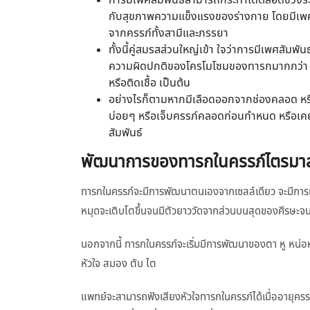
การมีเพศสัมพันธ์สามารถกระทำได้ตลอดช่วงระยะ
กับสุขภาพความแข็งแรงของร่างกาย โดยมีเพศสั
จากครรภ์ทั้งสามีและภรรยา
ทั้งนี้คู่สมรสส่วนใหญ่เข้า ใจว่าการมีเพศสัมพ
ความผิดปกติของโครโมโซมของทารกมากกว่า หรื
หรือติดเชื้อ เป็นต้น
อย่างไรก็ตามหากมีเลือดออกจากช่องคลอด หรือ
บ่อยๆ หรือเจ็บครรภ์คลอดก่อนกำหนด หรือเค
สัมพันธ์
พัฒนาการของทารกในครรภ์ไตรมาสที
ทารกในครรภ์จะมีการพัฒนาตนเองจากเซลล์เดียว จะมีการแบ
หมุดจะเติบโตขึ้นจนมีตัวยาววัดจากส่วนบนสุดของศีรษะจ
นอกจากนี้ ทารกในครรภ์จะเริ่มมีการพัฒนาของตา หู หน่อหรือต
หัวใจ สมอง ตับ ไต
แพทย์จะสามารถฟังเสียงหัวใจทารกในครรภ์ได้เมื่ออายุครร