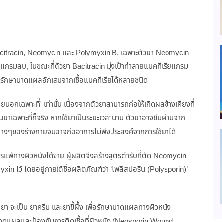
 Bacitracin, Neomycin และ Polymyxin B, เฉพาะตัวยา Neomycin
แกรมลบ, ในขณะที่ตัวยา Bacitracin มุ่งเป้าทำลายแบคทีเรียแกรม
รรักษาบาดแผลอักเสบจากเชื้อแบคทีเรียได้หลายชนิด
นอกเฉพาะที่' เท่านั้น เนื่องจากตัวยาสามารถก่อให้เกิดผลข้างเคียงที่
ป็นยาเฉพาะที่ก็จริง หากใช้ยาเป็นระยะเวลานาน ตัวยาอาจซึมผ่านจาก
ะต่างๆของร่างกายจนอาจก่ออาการไม่พึงประสงค์จากการใช้ยาได้
ารแพ้ทางผิวหนังได้ง่าย ผู้ผลิตจึงสร้างสูตรตำรับที่ตัด Neomycin
 ไว้ โดยอยู่ภายใต้ชื่อผลิตภัณฑ์ว่า ‘โพลีสปอริน (Polysporin)’
 จะเป็น ยาครีม และยาขี้ผึ้ง เพื่อรักษาบาดแผลทางผิวหนัง
บาดแผลและป้องกันการติดเชื้อที่ผิวหนัง (Neosporin Wound