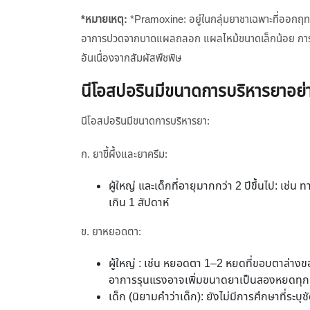
*หมายเหตุ:
*Pramoxine: อยู่ในกลุ่มยาชาเฉพาะที่ออกฤ
อาการปวดจากบาดแผลถลอก แผลไหม้ขนาดเล็กน้อย การระ
อันเนื่องจากสัมผัสพืชพิษ
นีโอสปอรินมีขนาดการบริหารยาอย่
นีโอสปอรินมีขนาดการบริหารยา:
ก. ยาขี้ผึ้งและยาครีม:
ผู้ใหญ่ และเด็กที่อายุมากกว่า 2 ปีขึ้นไป: เช่น
เกิน 1 สัปดาห์
ข. ยาหยอดตา:
ผู้ใหญ่ : เช่น หยอดตา 1–2 หยดที่ขอบตาล่างขอ
อาการรุนแรงอาจเพิ่มขนาดยาเป็นสองหยดทุกๆช
เด็ก (นิยามคำว่าเด็ก): ยังไม่มีการศึกษาที่ระ