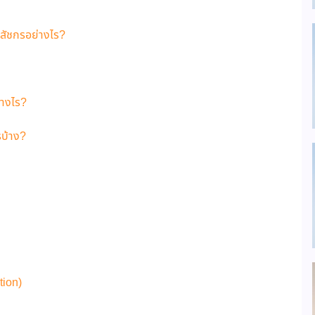
ภสัชกรอย่างไร?
่างไร?
รบ้าง?
tion)