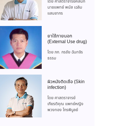
โดย ศาสตราจารย์คลินิก
นายแพทย์ พนัส เฉลิม
แสนยากร
ยาใช้ภายนอก
(External Use drug)
โดย ภก. กรชัย ฉันทจิร
ธรรม
ผิวหนังติดเชื้อ (Skin
infection)
โดย ศาสตราจารย์
เกียรติคุณ แพทย์หญิง
พวงทอง ไกรพิบูลย์