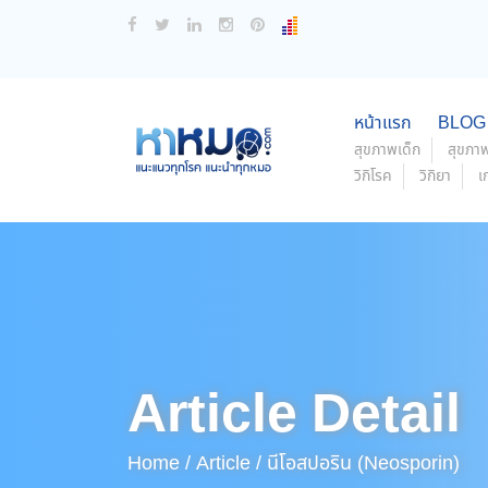
หน้าแรก
BLOG
สุขภาพเด็ก
สุขภาพ
วิกิโรค
วิกิยา
เ
Article Detail
Home /
Article /
นีโอสปอริน (Neosporin)