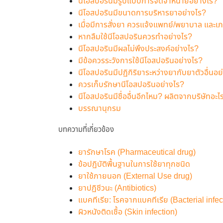
นีโอสปอรินมีรูปแบบการจัดจำหน่ายอย่างไร?
นีโอสปอรินมีขนาดการบริหารยาอย่างไร?
เมื่อมีการสั่งยา ควรแจ้งแพทย์/พยาบาล และเ
หากลืมใช้นีโอสปอรินควรทำอย่างไร?
นีโอสปอรินมีผลไม่พึงประสงค์อย่างไร?
มีข้อควรระวังการใช้นีโอสปอรินอย่างไร?
นีโอสปอรินมีปฏิกิริยาระหว่างยากับยาตัวอื่นอย
ควรเก็บรักษานีโอสปอรินอย่างไร?
นีโอสปอรินมีชื่ออื่นอีกไหม? ผลิตจากบริษัทอะไ
บรรณานุกรม
บทความที่เกี่ยวข้อง
ยารักษาโรค (Pharmaceutical drug)
ข้อปฏิบัติพื้นฐานในการใช้ยาทุกชนิด
ยาใช้ภายนอก (External Use drug)
ยาปฏิชีวนะ (Antibiotics)
แบคทีเรีย: โรคจากแบคทีเรีย (Bacterial infec
ผิวหนังติดเชื้อ (Skin infection)