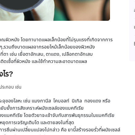
บริเวณผิวหนัง โดยทาบาดแผลเล็กน้อยที่ไม่รุนแรงที่เกิดจากการ
ๆ,รวมถึงบาดแผลจากรอยไหม้เล็กน้อยของผิวหนัง
ี่ตา เช่น เยื่อตาอักเสบ, ตาแดง, เปลือกตาอักเสบ
ารติดเชื้อที่ผิวหนัง และใช้ทำความสะอาดบาดแผล
างไร?
็นส่วนประกอบ เช่น
ระจุของโลหะ เช่น แมงกานีส โคบอลท์ นิเกิล ทองแดง หรือ
ลยับยั้งการสังเคราะห์ผนังเซลล์ของแบคทีเรีย
งแบคทีเรีย โดยตัวยาจะเข้าจับกับสารพันธุกรรมในแบคทีเรีย
ยหยุดการเจริญเติบโต และตายลงในที่สุด
รซึมผ่านเปลี่ยนแปลงไปกล่าว คือ ยานี้สร้างรอยรั่วที่ผนังเซลล์