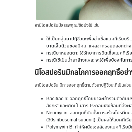
ยานีโอสปอรินมีสรรพคุณ/ข้อบ่งใช้ เช่น
ใช้เป็นกลุ่มยาปฏิชีวนะเพื่อฆ่าเชื้อแบคทีเรีย
บาดเจ็บด้วยของมีคม, แผลจากรอยถลอกต่าง
กรณียาหยอดตา: ใช้รักษาการติดเชื้อแบคทีเรียท
กรณีใช้เป็นน้ำยาล้างแผล: จะใช้เพื่อป้องกันก
นีโอสปอรินมีกลไกการออกฤทธิ์อย่
ยานีโอสปอริน มีการออกฤทธิ์ตามตัวยาปฏิชีวนะที่เป
Bacitracin: ออกฤทธิ์โดยยาจะเข้ารวมตัวกับป
สังกะสี และเกิดเป็นสารประกอบเชิงซ้อนที่ส่งผ
Neomycin: ออกฤทธิ์ยับยั้งการสร้างโปรตีนขอ
(30s ribosomal subunit) เป็นผลให้แบคทีเรี
Polymyxin B: ทำให้ผนังเซลล์ของแบคทีเรียมีกา