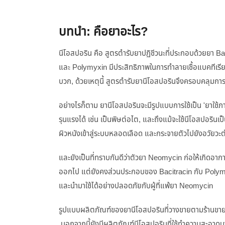
บทนำ: คือยาอะไร?
นีโอสปอริน คือ สูตรตำรับยาปฏิชีวนะที่ประกอบด้วยยา
และ Polymyxin มีประสิทธิภาพในการทำลายเชื้อแบคทีเรีย
บวก, ด้วยเหตุนี้ สูตรตำรับยานีโอสปอรินจึงครอบคลุมกา
อย่างไรก็ตาม ยานีโอสปอรินจะมีรูปแบบการใช้เป็น 'ยาใช้ภาย
รุนแรงได้ เช่น เป็นพิษต่อไต, และถึงแม้จะใช้นีโอสปอรินเ
ผิวหนังเข้าสู่ระบบหลอดเลือด และกระจายตัวไปยังอวัยว
และยังเป็นที่ทราบกันดีว่าตัวยา Neomycin ก่อให้เกิดอาก
ออกไป แต่ยังคงส่วนประกอบของ Bacitracin กับ Polymyxin
และนำมาใช้ได้อย่างปลอดภัยกับผู้ที่แพ้ยา Neomycin
รูปแบบผลิตภัณฑ์ของยานีโอสปอรินที่วางขายตามร้านขายยา
นอกจากนี้ยังมีผลิตภัณฑ์นีโอสปอรินที่ใช้ทำความสะอาด