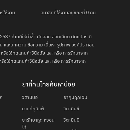
รใช้งาน
สมาชิกที่ใช้งานอยู่ขณะนี้ 0 คน
 2537 ห้ามมิให้ทำซ้ำ คัดลอก ลอกเลียน ดัดแปลง ตี
่อน และบทความ ข้อความ เนื้อหา รูปภาพ องค์ประกอบ
 หรือใช้ทดแทนคำวินิจฉัย และ หรือ การรักษาจาก
หรือใช้ทดแทนคำวินิจฉัย และ หรือ การรักษาจาก
ยาที่คนไทยค้นหาบ่อย
อก
วิตามินอี
ยาคุมฉุกเฉิน
ยาแก้ภูมิแพ้
วิตามินซี
ยารักษาหูด หงอน
วิตามินบี
ไก่