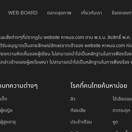
WEB-BOARD
ตลาดสุขภาพ
เกี่ยวกับเรา
ข้อตกลงกา
ละสิ่งต่างๆที่ปรากฏใน website หาหมอ.com ตาม พ.ร.บ. ลิขสิทธิ์ พ.ศ.
่จะได้รับอนุญาตเป็นลายลักษณ์อักษรจากเจ้าของ website หาหมอ.com ก
ียงความคิดเห็นของผู้เขียน ไม่สามารถนำไปเป็นหลักฐานในการฟ้องร้อง
นการกล่าวอ้างของผู้ลงโฆษณา ไม่สามารถนำไปเป็นหลักฐานในการฟ้องร้อง 
ดบทความต่างๆ
โรคที่คนไทยค้นหาบ่อย
เด็ก
สิว
ไข้เลือดอ
ผู้หญิง
ท้องเสีย
ตากระตุก
ู้สูงอายุ
ประจำเดือน
หูด