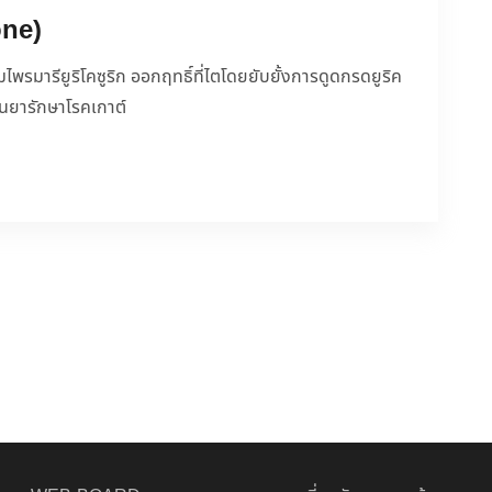
one)
ไพรมารียูริโคซูริก ออกฤทธิ์ที่ไตโดยยับยั้งการดูดกรดยูริค
ป็นยารักษาโรคเกาต์