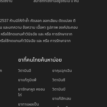
รใช้งาน
สมาชิกที่ใช้งานอยู่ขณะนี้ 0 คน
 2537 ห้ามมิให้ทำซ้ำ คัดลอก ลอกเลียน ดัดแปลง ตี
่อน และบทความ ข้อความ เนื้อหา รูปภาพ องค์ประกอบ
 หรือใช้ทดแทนคำวินิจฉัย และ หรือ การรักษาจาก
หรือใช้ทดแทนคำวินิจฉัย และ หรือ การรักษาจาก
ยาที่คนไทยค้นหาบ่อย
อก
วิตามินอี
ยาคุมฉุกเฉิน
ยาแก้ภูมิแพ้
วิตามินซี
ยารักษาหูด หงอน
วิตามินบี
ไก่
ยาแก้อักเสบ
ยาทาแผลเป็น