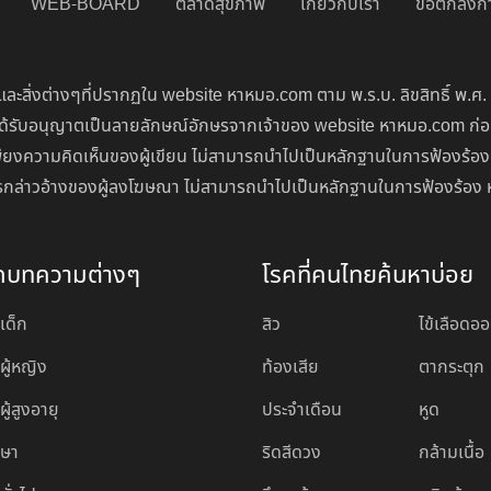
WEB-BOARD
ตลาดสุขภาพ
เกี่ยวกับเรา
ข้อตกลงกา
ละสิ่งต่างๆที่ปรากฏใน website หาหมอ.com ตาม พ.ร.บ. ลิขสิทธิ์ พ.ศ.
่จะได้รับอนุญาตเป็นลายลักษณ์อักษรจากเจ้าของ website หาหมอ.com ก
ียงความคิดเห็นของผู้เขียน ไม่สามารถนำไปเป็นหลักฐานในการฟ้องร้อง
นการกล่าวอ้างของผู้ลงโฆษณา ไม่สามารถนำไปเป็นหลักฐานในการฟ้องร้อง 
ดบทความต่างๆ
โรคที่คนไทยค้นหาบ่อย
เด็ก
สิว
ไข้เลือดอ
ผู้หญิง
ท้องเสีย
ตากระตุก
ู้สูงอายุ
ประจำเดือน
หูด
กษา
ริดสีดวง
กล้ามเนื้อ