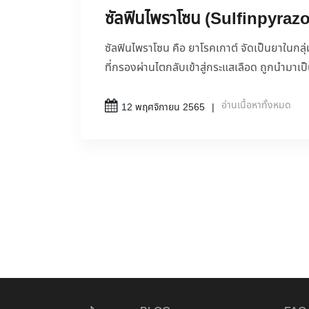
ซัลฟินไพราโซน (Sulfinpyraz
ซัลฟินไพราโซน คือ ยาโรคเกาต์ จัดเป็นยาในกลุ่ม
ที่กรองผ่านไตกลับเข้าสู่กระแสเลือด ถูกนำมาเ
อ่านเนื้อหาทั้งหมด
12 พฤศจิกายน 2565