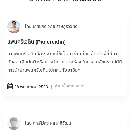
โดย เภสัชกร อภัย ราษฎรวิจิตร
แพนครีเอติน (Pancreatin)
ยาแพนครีเอตินมีสรรพคุณใช้เป็นยาช่วยย่อย สำหรับผู้ที่มีภาวะ
ตับอ่อนผิดปกติ หรือการทำงานบกพร่อง ในทางเภสัชกรรมได้มี
การนำยาแพนครีเอตินไปผสมกับยาอื่นๆ
อ่านเนื้อหาทั้งหมด
28 พฤษภาคม 2563
โดย ภก.ศิวัสว์ ผุลลาภิวัฒน์