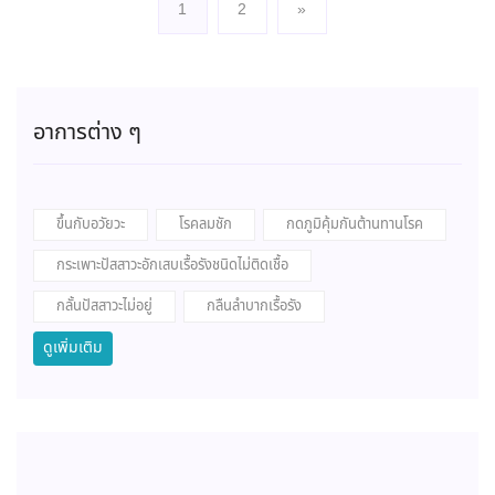
1
2
»
(current)
อาการต่าง ๆ
ขึ้นกับอวัยวะ
โรคลมชัก
กดภูมิคุ้มกันต้านทานโรค
กระเพาะปัสสาวะอักเสบเรื้อรังชนิดไม่ติดเชื้อ
กลั้นปัสสาวะไม่อยู่
กลืนลำบากเรื้อรัง
ดูเพิ่มเติม