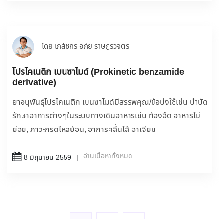
โดย เภสัชกร อภัย ราษฎรวิจิตร
โปรไคเนติก เบนซาไมด์ (Prokinetic benzamide
derivative)
ยาอนุพันธุ์โปรไคเนติก เบนซาไมด์มีสรรพคุณ/ข้อบ่งใช้เช่น บำบัด
รักษาอาการต่างๆในระบบทางเดินอาหารเช่น ท้องอืด อาหารไม่
ย่อย, ภาวะกรดไหลย้อน, อาการคลื่นไส้-อาเจียน
อ่านเนื้อหาทั้งหมด
8 มิถุนายน 2559