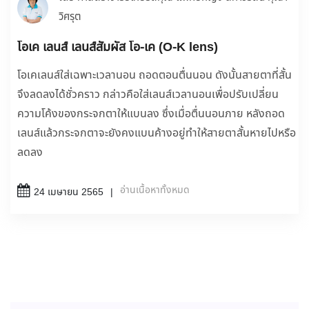
วิศรุต
โอเค เลนส์ เลนส์สัมผัส โอ-เค (O-K lens)
โอเคเลนส์ใส่เฉพาะเวลานอน ถอดตอนตื่นนอน ดังนั้นสายตาที่สั้น
จึงลดลงได้ชั่วคราว กล่าวคือใส่เลนส์เวลานอนเพื่อปรับเปลี่ยน
ความโค้งของกระจกตาให้แบนลง ซึ่งเมื่อตื่นนอนภาย หลังถอด
เลนส์แล้วกระจกตาจะยังคงแบนค้างอยู่ทำให้สายตาสั้นหายไปหรือ
ลดลง
อ่านเนื้อหาทั้งหมด
24 เมษายน 2565