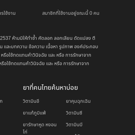
รใช้งาน
สมาชิกที่ใช้งานอยู่ขณะนี้ 0 คน
 2537 ห้ามมิให้ทำซ้ำ คัดลอก ลอกเลียน ดัดแปลง ตี
่อน และบทความ ข้อความ เนื้อหา รูปภาพ องค์ประกอบ
 หรือใช้ทดแทนคำวินิจฉัย และ หรือ การรักษาจาก
หรือใช้ทดแทนคำวินิจฉัย และ หรือ การรักษาจาก
ยาที่คนไทยค้นหาบ่อย
อก
วิตามินอี
ยาคุมฉุกเฉิน
ยาแก้ภูมิแพ้
วิตามินซี
ยารักษาหูด หงอน
วิตามินบี
ไก่