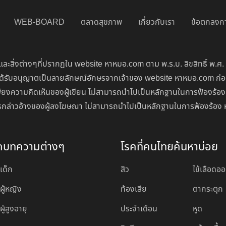
WEB-BOARD
ตลาดสุขภาพ
เกี่ยวกับเรา
ข้อตกลงกา
ละสิ่งต่างๆที่ปรากฏใน website หาหมอ.com ตาม พ.ร.บ. ลิขสิทธิ์ พ.ศ.
่จะได้รับอนุญาตเป็นลายลักษณ์อักษรจากเจ้าของ website หาหมอ.com ก
ียงความคิดเห็นของผู้เขียน ไม่สามารถนำไปเป็นหลักฐานในการฟ้องร้อง
นการกล่าวอ้างของผู้ลงโฆษณา ไม่สามารถนำไปเป็นหลักฐานในการฟ้องร้อง 
ดบทความต่างๆ
โรคที่คนไทยค้นหาบ่อย
เด็ก
สิว
ไข้เลือดอ
ผู้หญิง
ท้องเสีย
ตากระตุก
ู้สูงอายุ
ประจำเดือน
หูด