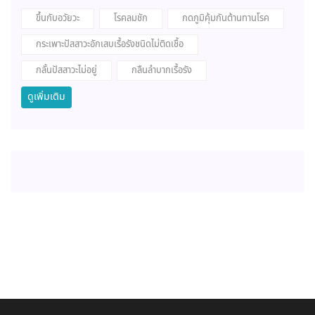
ขึ้นกับอวัยวะ
โรคลมชัก
กดภูมิคุ้มกันต้านทานโรค
กระเพาะปัสสาวะอักเสบเรื้อรังชนิดไม่ติดเชื้อ
กลั้นปัสสาวะไม่อยู่
กลืนลำบากเรื้อรัง
ดูเพิ่มเติม