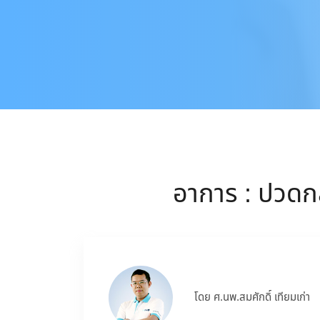
อาการ : ปวดกล้
โดย ศ.นพ.สมศักดิ์ เทียมเก่า