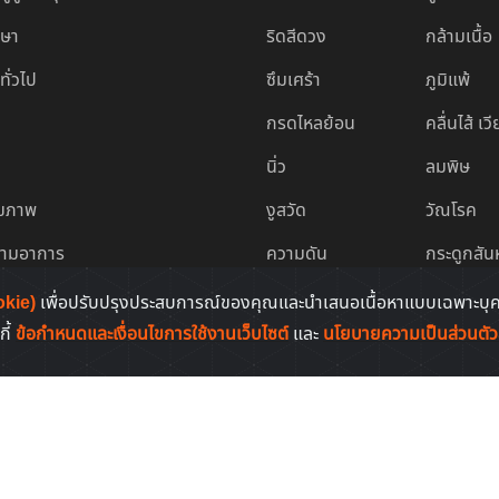
กษา
ริดสีดวง
กล้ามเนื้อ
ทั่วไป
ซึมเศร้า
ภูมิแพ้
กรดไหลย้อน
คลื่นไส้ เว
นิ่ว
ลมพิษ
ุขภาพ
งูสวัด
วัณโรค
ตามอาการ
ความดัน
กระดูกสัน
ามอวัยวะ
ไข้หวัด
มือเท้าปา
okie)
เพื่อปรับปรุงประสบการณ์ของคุณและนำเสนอเนื้อหาแบบเฉพาะบุคค
กี้
ข้อกำหนดและเงื่อนไขการใช้งานเว็บไซต์
และ
นโยบายความเป็นส่วนตัวส
ล็อก
Copyright © 2011-2026. All rights reserved | by
HaaMor.com