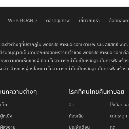
WEB-BOARD
ตลาดสุขภาพ
เกี่ยวกับเรา
ข้อตกลงกา
ละสิ่งต่างๆที่ปรากฏใน website หาหมอ.com ตาม พ.ร.บ. ลิขสิทธิ์ พ.ศ.
่จะได้รับอนุญาตเป็นลายลักษณ์อักษรจากเจ้าของ website หาหมอ.com ก
ียงความคิดเห็นของผู้เขียน ไม่สามารถนำไปเป็นหลักฐานในการฟ้องร้อง
นการกล่าวอ้างของผู้ลงโฆษณา ไม่สามารถนำไปเป็นหลักฐานในการฟ้องร้อง 
ดบทความต่างๆ
โรคที่คนไทยค้นหาบ่อย
เด็ก
สิว
ไข้เลือดอ
ผู้หญิง
ท้องเสีย
ตากระตุก
ู้สูงอายุ
ประจำเดือน
หูด