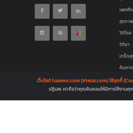
เพศศึ
สุขภาพ
วิกิโรค
วิกิยา
เกร็ดส
ค้นหา
ค้นหาต
เว็บไซต์ haamor.com (หาหมอ.com) ใช้คุกกี้ (Co
ปฏิเสธ เราถือว่าคุณยินยอมให้มีการใช้งานคุก
ข่าว/บ