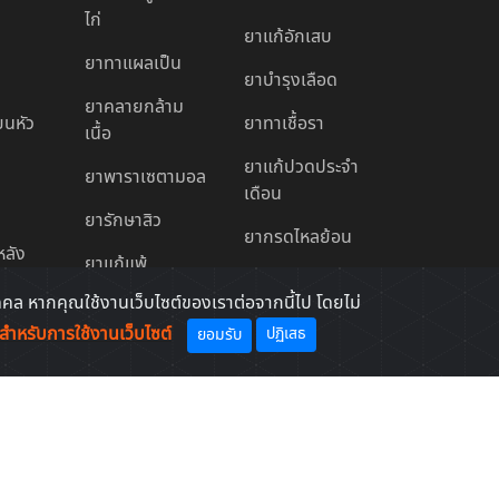
ไก่
ยาแก้อักเสบ
ยาทาแผลเป็น
ยาบํารุงเลือด
ยาคลายกล้าม
ียนหัว
ยาทาเชื้อรา
เนื้อ
ยาแก้ปวดประจํา
ยาพาราเซตามอล
เดือน
ยารักษาสิว
ยากรดไหลย้อน
หลัง
ยาแก้แพ้
ยาแก้ริดสีดวง
ก
ล หากคุณใช้งานเว็บไซต์ของเราต่อจากนี้ไป โดยไม่
ยาทาแก้คัน
ยาลดความดัน
ำหรับการใช้งานเว็บไซต์
ปฏิเสธ
ยอมรับ
ยาแก้ปวดท้อง