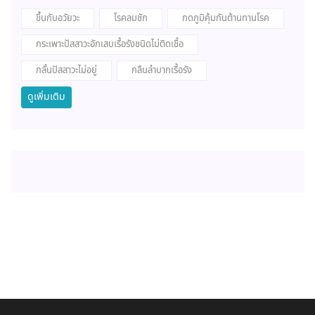
ขึ้นกับอวัยวะ
โรคลมชัก
กดภูมิคุ้มกันต้านทานโรค
กระเพาะปัสสาวะอักเสบเรื้อรังชนิดไม่ติดเชื้อ
กลั้นปัสสาวะไม่อยู่
กลืนลำบากเรื้อรัง
ดูเพิ่มเติม