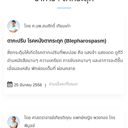
โดย ศ.นพ.สมศักดิ์ เทียมเก่า
ตากะปริบ โรคหนังตากระตุก (Blepharospasm)
สิ่งกระตุ้นให้เกิดโรคตากะปริบที่พบบ่อย คือ แสงจ้า แสงแดด ดูทีวี
อ่านหนังสือนานๆ ความเครียด การขับรถนานๆ และอาการจะดีขึ้น
เมื่อนอนหลับ พักผ่อนเต็มที่ ผ่อนคลาย
อ่านเนื้อหาทั้งหมด
25 มีนาคม 2556
โดย ศาสตราจารย์เกียรติคุณ แพทย์หญิง พวงทอง ไกร
พิบูลย์