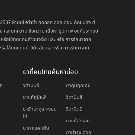
 2537 ห้ามมิให้ทำซ้ำ คัดลอก ลอกเลียน ดัดแปลง ตี
่อน และบทความ ข้อความ เนื้อหา รูปภาพ องค์ประกอบ
 หรือใช้ทดแทนคำวินิจฉัย และ หรือ การรักษาจาก
หรือใช้ทดแทนคำวินิจฉัย และ หรือ การรักษาจาก
ยาที่คนไทยค้นหาบ่อย
อก
วิตามินอี
ยาคุมฉุกเฉิน
ยาแก้ภูมิแพ้
วิตามินซี
ยารักษาหูด หงอน
วิตามินบี
ไก่
ยาแก้อักเสบ
ยาทาแผลเป็น
ยาบํารุงเลือด