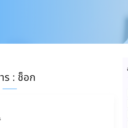
าร : ช็อก
ร