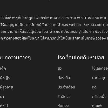
ละสิ่งต่างๆที่ปรากฏใน website หาหมอ.com ตาม พ.ร.บ. ลิขสิทธิ์ พ.ศ.
่จะได้รับอนุญาตเป็นลายลักษณ์อักษรจากเจ้าของ website หาหมอ.com ก
ียงความคิดเห็นของผู้เขียน ไม่สามารถนำไปเป็นหลักฐานในการฟ้องร้อง
นการกล่าวอ้างของผู้ลงโฆษณา ไม่สามารถนำไปเป็นหลักฐานในการฟ้องร้อง 
ดบทความต่างๆ
โรคที่คนไทยค้นหาบ่อย
เด็ก
สิว
ไข้เลือดอ
ผู้หญิง
ท้องเสีย
ตากระตุก
ู้สูงอายุ
ประจำเดือน
หูด
กษา
ริดสีดวง
กล้ามเนื้อ
ทั่วไป
ซึมเศร้า
ภูมิแพ้