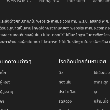
WEB-BOARD
ตลาดสุขภาพ
เกี่ยวกับเรา
ข้อตกลงกา
ละสิ่งต่างๆที่ปรากฏใน website หาหมอ.com ตาม พ.ร.บ. ลิขสิทธิ์ พ.ศ.
่จะได้รับอนุญาตเป็นลายลักษณ์อักษรจากเจ้าของ website หาหมอ.com ก
ียงความคิดเห็นของผู้เขียน ไม่สามารถนำไปเป็นหลักฐานในการฟ้องร้อง
นการกล่าวอ้างของผู้ลงโฆษณา ไม่สามารถนำไปเป็นหลักฐานในการฟ้องร้อง 
ดบทความต่างๆ
โรคที่คนไทยค้นหาบ่อย
เด็ก
สิว
ไข้เลือดอ
ผู้หญิง
ท้องเสีย
ตากระตุก
ู้สูงอายุ
ประจำเดือน
หูด
กษา
ริดสีดวง
กล้ามเนื้อ