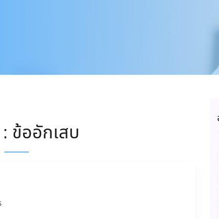
: ข้ออักเสบ
ร