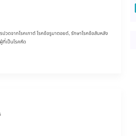
ารปวดจากโรคเกาต์ โรคข้อรูมาตอยด์, รักษาโรคข้อสันหลัง
้ที่เป็นโรคหืด
ร