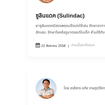
ซูลินแดค (Sulindac)
ยาซูลินแดคมีสรรพคุณ/ข้อบ่งใช้เช่น รักษาอาก
อักเสบ, รักษาโรคข้อรูมาตอยด์ในเด็ก ห้ามใช้กับผู
อ่านเนื้อหาทั้งหมด
22 สิงหาคม 2558
โดย เภสัชกร อภัย ราษฎรวิจิต