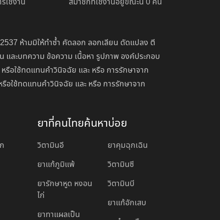
รใช้งาน
สมาชิกที่ใช้งานอยู่ขณะนี้ 0 คน
 2537 ห้ามมิให้ทำซ้ำ คัดลอก ลอกเลียน ดัดแปลง ตี
่อน และบทความ ข้อความ เนื้อหา รูปภาพ องค์ประกอบ
 หรือใช้ทดแทนคำวินิจฉัย และ หรือ การรักษาจาก
หรือใช้ทดแทนคำวินิจฉัย และ หรือ การรักษาจาก
ยาที่คนไทยค้นหาบ่อย
อก
วิตามินอี
ยาคุมฉุกเฉิน
ยาแก้ภูมิแพ้
วิตามินซี
ยารักษาหูด หงอน
วิตามินบี
ไก่
ยาแก้อักเสบ
ยาทาแผลเป็น