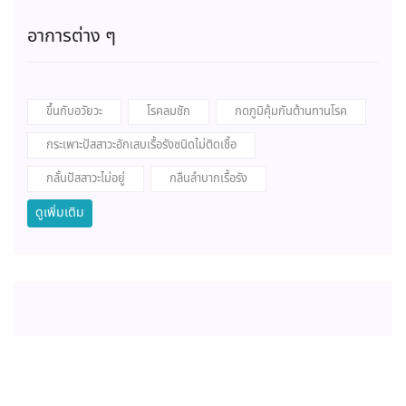
อาการต่าง ๆ
ขึ้นกับอวัยวะ
โรคลมชัก
กดภูมิคุ้มกันต้านทานโรค
กระเพาะปัสสาวะอักเสบเรื้อรังชนิดไม่ติดเชื้อ
กลั้นปัสสาวะไม่อยู่
กลืนลำบากเรื้อรัง
ดูเพิ่มเติม