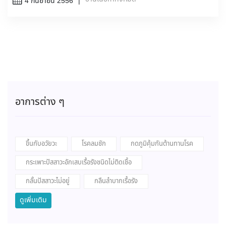
4 กันยายน 2556
อาการต่าง ๆ
ขึ้นกับอวัยวะ
โรคลมชัก
กดภูมิคุ้มกันต้านทานโรค
กระเพาะปัสสาวะอักเสบเรื้อรังชนิดไม่ติดเชื้อ
กลั้นปัสสาวะไม่อยู่
กลืนลำบากเรื้อรัง
ดูเพิ่มเติม