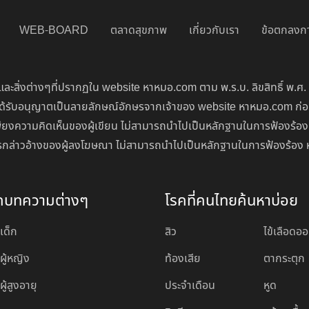
WEB-BOARD
ตลาดสุขภาพ
เกี่ยวกับเรา
ข้อตกลงกา
ละสิ่งต่างๆที่ปรากฏใน website หาหมอ.com ตาม พ.ร.บ. ลิขสิทธิ์ พ.ศ.
่จะได้รับอนุญาตเป็นลายลักษณ์อักษรจากเจ้าของ website หาหมอ.com ก
ียงความคิดเห็นของผู้เขียน ไม่สามารถนำไปเป็นหลักฐานในการฟ้องร้อง
นการกล่าวอ้างของผู้ลงโฆษณา ไม่สามารถนำไปเป็นหลักฐานในการฟ้องร้อง 
ดบทความต่างๆ
โรคที่คนไทยค้นหาบ่อย
เด็ก
สิว
ไข้เลือดอ
ผู้หญิง
ท้องเสีย
ตากระตุก
ู้สูงอายุ
ประจำเดือน
หูด