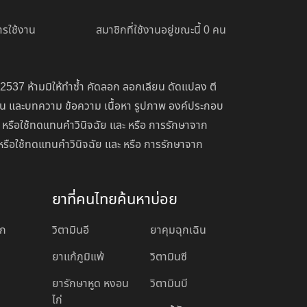
รใช้งาน
สมาชิกที่ใช้งานอยู่ขณะนี้ 0 คน
 2537 ห้ามมิให้ทำซ้ำ คัดลอก ลอกเลียน ดัดแปลง ตี
่อน และบทความ ข้อความ เนื้อหา รูปภาพ องค์ประกอบ
 หรือใช้ทดแทนคำวินิจฉัย และ หรือ การรักษาจาก
หรือใช้ทดแทนคำวินิจฉัย และ หรือ การรักษาจาก
ยาที่คนไทยค้นหาบ่อย
อก
วิตามินอี
ยาคุมฉุกเฉิน
ยาแก้ภูมิแพ้
วิตามินซี
ยารักษาหูด หงอน
วิตามินบี
ไก่