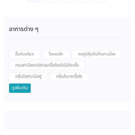
อาการต่าง ๆ
ขึ้นกับอวัยวะ
โรคลมชัก
กดภูมิคุ้มกันต้านทานโรค
กระเพาะปัสสาวะอักเสบเรื้อรังชนิดไม่ติดเชื้อ
กลั้นปัสสาวะไม่อยู่
กลืนลำบากเรื้อรัง
ดูเพิ่มเติม