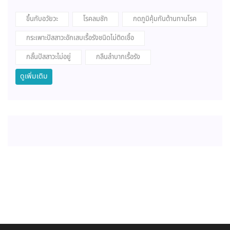
ขึ้นกับอวัยวะ
โรคลมชัก
กดภูมิคุ้มกันต้านทานโรค
กระเพาะปัสสาวะอักเสบเรื้อรังชนิดไม่ติดเชื้อ
กลั้นปัสสาวะไม่อยู่
กลืนลำบากเรื้อรัง
ดูเพิ่มเติม