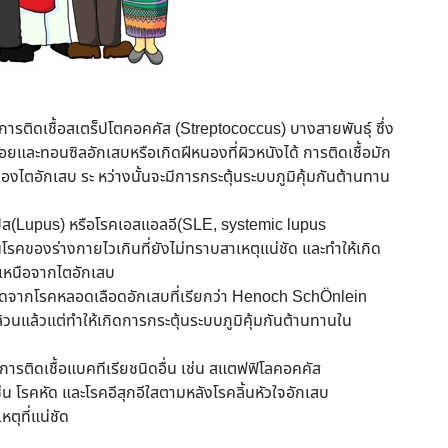
งการติดเชื้อสเตร็ปโตคอคคัส (Streptococcus) บางสายพันธุ์ ซึ่ง
อยและทอนซิลอักเสบหรือเกิดฝีหนองที่ผิวหนังได้ การติดเชื้อมัก
องไตอักเสบ ระ หว่างนั้นจะมีการกระตุ้นระบบภูมิคุ้มกันต้านทาน
คลูปัส(Lupus) หรือโรคเอสแอลอี(SLE, systemic lupus
นโรคของร่างกายไวเกินที่ยังไม่ทราบสาเหตุแน่ชัด และทำให้เกิด
เหนือจากไตอักเสบ
ิดจากโรคหลอดเลือดอักเสบที่เรียกว่า Henoch SchÖnlein
งล้วนแล้วแต่ทำให้เกิดการกระตุ้นระบบภูมิคุ้มกันต้านทานใน
ารติดเชื้อแบคทีเรียชนิดอื่น เช่น สแตฟฟิโลคอคคัส
น โรคหัด และโรคอีสุกอีใสตามหลังโรคลิ้นหัวใจอักเสบ
ุที่แน่ชัด