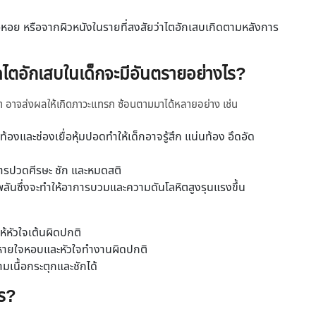
หอย หรือจากผิวหนังในรายที่สงสัยว่าไตอักเสบเกิดตามหลังการ
รคไตอักเสบในเด็กจะมีอันตรายอย่างไร?
่าช้า อาจส่งผลให้เกิดภาวะแทรก ซ้อนตามมาได้หลายอย่าง เช่น
งและช่องเยื่อหุ้มปอดทำให้เด็กอาจรู้สึก แน่นท้อง อึดอัด
การปวดศีรษะ ชัก และหมดสติ
ลันซึ่งจะทำให้อาการบวมและความดันโลหิตสูงรุนแรงขึ้น
ห้หัวใจเต้นผิดปกติ
ห้หายใจหอบและหัวใจทำงานผิดปกติ
มเนื้อกระตุกและชักได้
ไร?