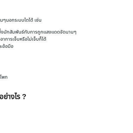
่นๆนอกระบบไตได้ เช่น
า ซึ่งมักสัมพันธ์กับการถูกแสงแดดจัดนานๆ
การเจ็บหรือไม่เจ็บก็ได้
ะข้อมือ
ะโพก
อย่างไร ?