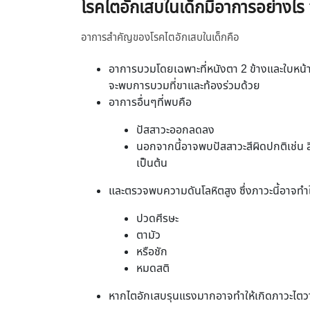
โรคไตอักเสบในเด็กมีอาการอย่างไร
อาการสำคัญของโรคไตอักเสบในเด็กคือ
อาการบวมโดยเฉพาะที่หนังตา 2 ข้างและใบหน้
จะพบการบวมที่ขาและท้องร่วมด้วย
อาการอื่นๆที่พบคือ
ปัสสาวะออกลดลง
นอกจากนี้อาจพบปัสสาวะสีผิดปกติเช่น สีแ
เป็นต้น
และตรวจพบความดันโลหิตสูง ซึ่งภาวะนี้อาจทำให
ปวดศีรษะ
ตามัว
หรือชัก
หมดสติ
หากไตอักเสบรุนแรงมากอาจทำให้เกิดภาวะไตวา