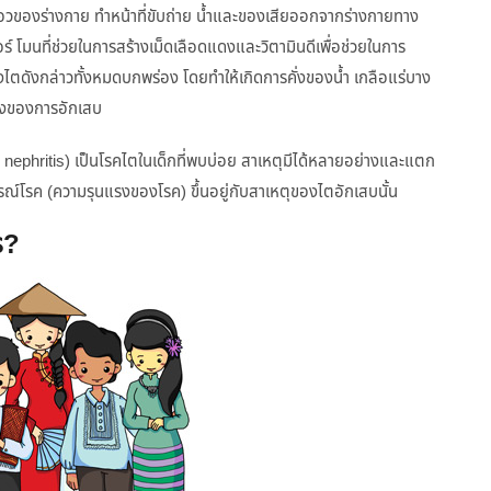
ิเวณเอวของร่างกาย ทำหน้าที่ขับถ่าย น้ำและของเสียออกจากร่างกายทาง
อร์ โมนที่ช่วยในการสร้างเม็ดเลือดแดงและวิตามินดีเพื่อช่วยในการ
ของไตดังกล่าวทั้งหมดบกพร่อง โดยทำให้เกิดการคั่งของน้ำ เกลือแร่บาง
แรงของการอักเสบ
d nephritis) เป็นโรคไตในเด็กที่พบบ่อย สาเหตุมีได้หลายอย่างและแตก
รณ์โรค (ความรุนแรงของโรค) ขึ้นอยู่กับสาเหตุของไตอักเสบนั้น
ร?