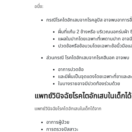
อนึ่ง:
กรณีโรคไตอักเสบจากโรคลูปัส อาจพบอาการอื
ผื่นที่แก้ม 2 ข้างหรือ บริเวณนอกร่มผ้
แผลในปากโดยเฉพาะที่เพดานปาก อาจมีอา
ปวดข้อหรือข้อบวมโดยเฉพาะข้อนิ้วมือแล
ส่วนกรณี โรคไตอักเสบจากโรคฮีนอค อาจพบ
อาการปวดข้อ
และมีผื่นเป็นจุดแดงโดยเฉพาะที่ขาและส
ในบางรายอาจมีปวดท้องร่วมด้วย
แพทย์วินิจฉัยโรคไตอักเสบในเด็กได้
แพทย์วินิจฉัยโรคไตอักเสบในเด็กได้จาก
อาการผู้ป่วย
การตรวจปัสสาวะ