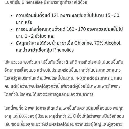
แบคทีเรีย B.henselae นี้สามารถถูกทำลายได้ด้วย
ความร้อนชื้นตั้งแต่ 121 องศาเซลเซียสขึ้นไปนาน 15 - 30
นาที หรือ
การอบแห้งที่อุณหภูมิตั้งแต่ 160 - 170 องศาเซลเซียสขึ้นไป
นาน 1 - 2 ชั่วโมง และ
ยังถูกทำลายได้ด้วยน้ำยาฆ่าเชื้อ Chlorine, 70% Alcohol,
และน้ำยาฆ่าเชื้อกลุ่ม Phenolics
ไข้แมวข่วน พบทั่วโลก ไม่ขึ้นกับเชื้อชาติ สถิติการเกิดโรคไม่แน่นอนขึ้นกับ
อัตราการเลี้ยงแมว แต่พบในประเทศร้อนชื้นมากกว่าในประเทศเขตหนาว
ในสหรัฐอเมริกาในแต่ละปีพบโรคนี้ประมาณ 4-9 รายต่อประชากร 1 แสน
คน แต่เชื่อว่าน่าพบโรคได้สูงกว่านี้ เพียงแต่ผู้ป่วยไม่มาพบแพทย์ เพราะ
โดยทั่วไปโรคหายได้เองด้วยการดูแลตนเองตามอาการ
โรคนี้พบทั้ง 2 เพศ โอกาสเกิดแต่ละเพศขึ้นกับความนิยมเลี้ยงแมว พบทุก
อายุ แต่ 80%ของผู้ป่วยจะอายุต่ำกว่า 21 ปี ซึ่งเข้าใจว่าเพราะเป็นวัยที่ชอบ
เล่น/ชอบเลี้ยงลูกแมว จึงสัมผัสโรคได้บ่อยกว่าคนวัยผู้ใหญ่และผู้สูงอายุ