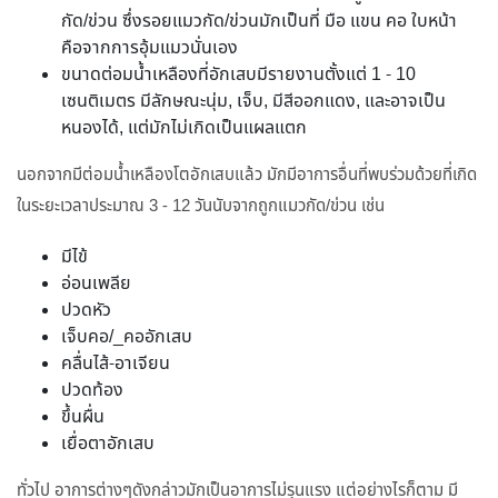
กัด/ข่วน ซึ่งรอยแมวกัด/ข่วนมักเป็นที่ มือ แขน คอ ใบหน้า
คือจากการอุ้มแมวนั่นเอง
ขนาดต่อมน้ำเหลืองที่อักเสบมีรายงานตั้งแต่ 1 - 10
เซนติเมตร มีลักษณะนุ่ม, เจ็บ, มีสีออกแดง, และอาจเป็น
หนองได้, แต่มักไม่เกิดเป็นแผลแตก
นอกจากมีต่อมน้ำเหลืองโตอักเสบแล้ว มักมีอาการอื่นที่พบร่วมด้วยที่เกิด
ในระยะเวลาประมาณ 3 - 12 วันนับจากถูกแมวกัด/ข่วน เช่น
มีไข้
อ่อนเพลีย
ปวดหัว
เจ็บคอ/_คออักเสบ
คลื่นไส้-อาเจียน
ปวดท้อง
ขึ้นผื่น
เยื่อตาอักเสบ
ทั่วไป อาการต่างๆดังกล่าวมักเป็นอาการไม่รุนแรง แต่อย่างไรก็ตาม มี