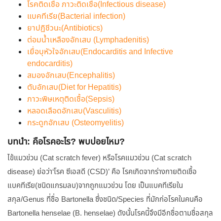
โรคติดเชื้อ ภาวะติดเชื้อ(Infectious disease)
แบคทีเรีย(Bacterial infection)
ยาปฏิชีวนะ(Antibiotics)
ต่อมน้ำเหลืองอักเสบ (Lymphadenitis)
เยื่อบุหัวใจอักเสบ(Endocarditis and Infective
endocarditis)
สมองอักเสบ(Encephalitis)
ตับอักเสบ(Diet for Hepatitis)
ภาวะพิษเหตุติดเชื้อ(Sepsis)
หลอดเลือดอักเสบ(Vasculitis)
กระดูกอักเสบ (Osteomyelitis)
บทนำ: คือโรคอะไร? พบบ่อยไหม?
ไข้แมวข่วน (Cat scratch fever) หรือโรคแมวข่วน (Cat scratch
disease) ย่อว่า‘โรค ซีเอสดี (CSD)’ คือ โรคเกิดจากร่างกายติดเชื้อ
แบคทีเรีย(ชนิดแกรมลบ)จากถูกแมวข่วน โดย เป็นแบคทีเรียใน
สกุล/Genus ที่ชื่อ Bartonella ซึ่งชนิด/Species ที่มักก่อโรคในคนคือ
Bartonella henselae (B. henselae) ดังนั้นโรคนี้จึงมีอีกชื่อตามชื่อสกุล