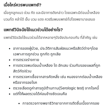
เมื่อไหร่ควรพบแพทย์?
เมื่อถูกลูกแมว ข่วน กัด และมีอาการดังกล่าว โดยเฉพาะมีต่อมน้ำเหลือง
บวม/โต คลำได้ เจ็บ บวม แดง ควรรีบพบแพทย์/ไปโรงพยาบาลเสมอ
แพทย์วินิจฉัยไข้แมวข่วนได้อย่างไร?
แพทย์วินิจฉัยไข้แมวข่วนได้จากหลายๆปัจจัยประกอบกัน ที่สำคัญ เช่น
อาการของผู้ป่วย, ประวัติการสัมผัสแมวหรือสัตว์ต่างๆโดย
เฉพาะการถูกข่วน ถูกกัด ถูกเลีย
การตรวจร่างกาย
การตรวจพบต่อมน้ำเหลือง โต อักเสบ ร่วมกับรอยแผลที่ถูก
สัตว์กัด/ข่วน
การตรวจหาเชื้อจากสารคัดหลั่ง เช่น หนองจากต่อมน้ำเหลือง
หรือจากรอยโรค
ตรวจเลือดดูค่าสารภูมิต้านทาน(Serologic test) จากโรคนี้
แต่ที่ให้ผลตรวจได้ค่อนข้างชัดเจนคือ
การตรวจทางพยาธิวิทยาจากการตัดชิ้นเนื้อจากรอย