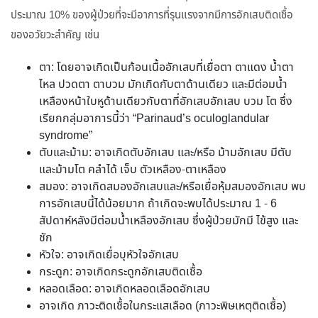
ประมาณ 10% ของผู้ป่วยที่จะมีอาการที่รุนแรงจากมีการอักเสบติดเชื้อ
ของอวัยวะสำคัญ เช่น
ตา: โดยอาจเกิดเป็นก้อนเนื้ออักเสบที่เยื่อตา ตาแดง น้ำตา
ไหล ปวดตา ตาบวม มักเกิดกับตาด้านเดียว และมีต่อมน้ำ
เหลืองหน้าใบหูด้านเดียวกับตาที่อักเสบอักเสบ บวม โต ซึ่ง
เรียกกลุ่มอาการนี้ว่า “Parinaud’s oculoglandular
syndrome”
ตับและม้าม: อาจเกิดตับอักเสบ และ/หรือ ม้ามอักเสบ มีตับ
และม้ามโต คลำได้ เจ็บ ตัวเหลือง-ตาเหลือง
สมอง: อาจเกิดสมองอักเสบและ/หรือเยื่อหุ้มสมองอักเสบ พบ
การอักเสบนี้ได้น้อยมาก ถ้าเกิดจะพบได้ประมาณ 1 - 6
สัปดาห์หลังมีต่อมน้ำเหลืองอักเสบ ซึ่งผู้ป่วยมักมี ไข้สูง และ
ชัก
หัวใจ: อาจเกิดเยื่อบุหัวใจอักเสบ
กระดูก: อาจเกิดกระดูกอักเสบติดเชื้อ
หลอดเลือด: อาจเกิดหลอดเลือดอักเสบ
อาจเกิด ภาวะติดเชื้อในกระแสเลือด (ภาวะพิษเหตุติดเชื้อ)