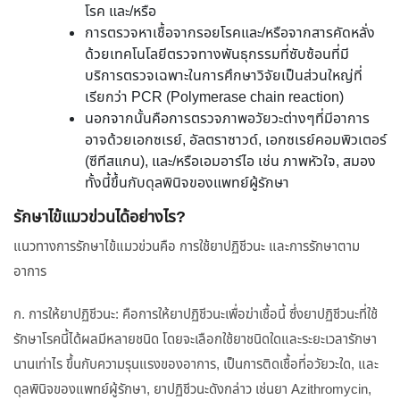
โรค และ/หรือ
การตรวจหาเชื้อจากรอยโรคและ/หรือจากสารคัดหลั่ง
ด้วยเทคโนโลยีตรวจทางพันธุกรรมที่ซับซ้อนที่มี
บริการตรวจเฉพาะในการศึกษาวิจัยเป็นส่วนใหญ่ที่
เรียกว่า PCR (Polymerase chain reaction)
นอกจากนั้นคือการตรวจภาพอวัยวะต่างๆที่มีอาการ
อาจด้วยเอกซเรย์, อัลตราซาวด์, เอกซเรย์คอมพิวเตอร์
(ซีทีสแกน), และ/หรือเอมอาร์ไอ เช่น ภาพหัวใจ, สมอง
ทั้งนี้ขึ้นกับดุลพินิจของแพทย์ผู้รักษา
รักษาไข้แมวข่วนได้อย่างไร?
แนวทางการรักษาไข้แมวข่วนคือ การใช้ยาปฏิชีวนะ และการรักษาตาม
อาการ
ก. การให้ยาปฏิชีวนะ: คือการให้ยาปฏิชีวนะเพื่อฆ่าเชื้อนี้ ซึ่งยาปฏิชีวนะที่ใช้
รักษาโรคนี้ได้ผลมีหลายชนิด โดยจะเลือกใช้ยาชนิดใดและระยะเวลารักษา
นานเท่าไร ขึ้นกับความรุนแรงของอาการ, เป็นการติดเชื้อที่อวัยวะใด, และ
ดุลพินิจของแพทย์ผู้รักษา, ยาปฏิชีวนะดังกล่าว เช่นยา Azithromycin,