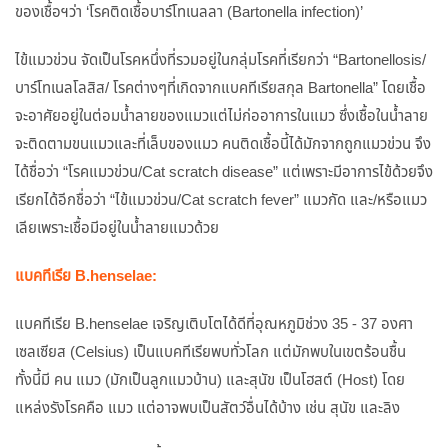
ของเชื้อฯว่า ‘โรคติดเชื้อบาร์โทเนลลา (Bartonella infection)’
ไข้แมวข่วน จัดเป็นโรคหนึ่งที่รวมอยู่ในกลุ่มโรคที่เรียกว่า “Bartonellosis/
บาร์โทเนลโลสิส/ โรคต่างๆที่เกิดจากแบคทีเรียสกุล Bartonella” โดยเชื้อ
จะอาศัยอยู่ในต่อมน้ำลายของแมวแต่ไม่ก่ออาการในแมว ซึ่งเชื้อในน้ำลาย
จะติดตามขนแมวและที่เล็บของแมว คนติดเชื้อนี้ได้มักจากถูกแมวข่วน จึง
ได้ชื่อว่า “โรคแมวข่วน/Cat scratch disease” แต่เพราะมีอาการไข้ด้วยจึง
เรียกได้อีกชื่อว่า “ไข้แมวข่วน/Cat scratch fever” แมวกัด และ/หรือแมว
เลียเพราะเชื้อมีอยู่ในน้ำลายแมวด้วย
แบคทีเรีย B.henselae:
แบคทีเรีย B.henselae เจริญเติบโตได้ดีที่อุณหภูมิช่วง 35 - 37 องศา
เซลเซียส (Celsius) เป็นแบคทีเรียพบทั่วโลก แต่มักพบในเขตร้อนชื้น
ทั้งนี้มี คน แมว (มักเป็นลูกแมวบ้าน) และสุนัข เป็นโฮสต์ (Host) โดย
แหล่งรังโรคคือ แมว แต่อาจพบเป็นสัตว์อื่นได้บ้าง เช่น สุนัข และลิง