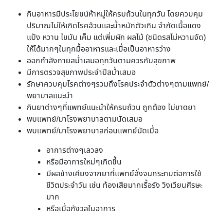
กินอาหารมีประโยชน์ห้าหมู่ให้ครบถ้วนในทุกวัน โดยควบคุม
ปริมาณไม่ให้เกิดโรคอ้วนและน้ำหนักตัวเกิน จำกัดเนื้อแดง
แป้ง หวาน ไขมัน เค็ม แต่เพิ่มผัก ผลไม้ (ชนิดรสไม่หวานจัด)
ให้ได้มากๆในทุกมื้ออาหารและเมื่อเป็นอาหารว่าง
ออกกำลังกายสม่ำเสมอทุกวันตามควรกับสุขภาพ
มีการตรวจสุขภาพประจำปีสม่ำเสมอ
รักษาควบคุมโรคต่างๆรวมถึงโรคประจำตัวต่างๆตามแพทย์/
พยาบาลแนะนำ
กินยาต่างๆที่แพทย์แนะนำให้ครบถ้วน ถูกต้อง ไม่ขาดยา
พบแพทย์/มาโรงพยาบาลตามนัดเสมอ
พบแพทย์/มาโรงพยาบาลก่อนแพทย์นัดเมื่อ
อาการต่างๆเลวลง
หรือมีอาการใหม่ๆเกิดขึ้น
มีผลข้างเคียงจากยาที่แพทย์สั่งจนกระทบต่อการใช้
ชีวิตประจำวัน เช่น ท้องเสียมากเรื้อรัง วิงเวียนศีรษะ
มาก
หรือเมื่อกังวลในอาการ