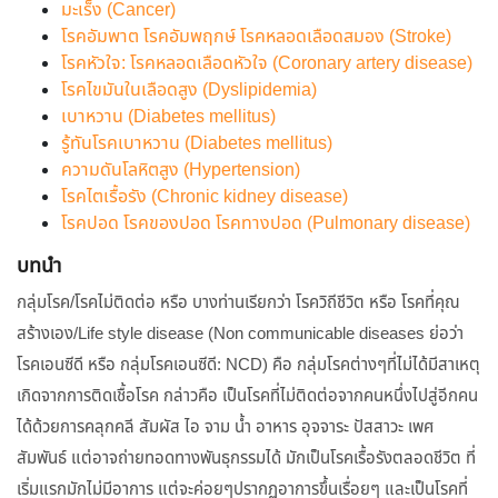
มะเร็ง (Cancer)
โรคอัมพาต โรคอัมพฤกษ์ โรคหลอดเลือดสมอง (Stroke)
โรคหัวใจ: โรคหลอดเลือดหัวใจ (Coronary artery disease)
โรคไขมันในเลือดสูง (Dyslipidemia)
เบาหวาน (Diabetes mellitus)
รู้ทันโรคเบาหวาน (Diabetes mellitus)
ความดันโลหิตสูง (Hypertension)
โรคไตเรื้อรัง (Chronic kidney disease)
โรคปอด โรคของปอด โรคทางปอด (Pulmonary disease)
บทนำ
กลุ่มโรค/โรคไม่ติดต่อ หรือ บางท่านเรียกว่า โรควิถีชีวิต หรือ โรคที่คุณ
สร้างเอง/Life style disease (Non communicable diseases ย่อว่า
โรคเอนซีดี หรือ กลุ่มโรคเอนซีดี: NCD) คือ กลุ่มโรคต่างๆที่ไม่ได้มีสาเหตุ
เกิดจากการติดเชื้อโรค กล่าวคือ เป็นโรคที่ไม่ติดต่อจากคนหนึ่งไปสู่อีกคน
ได้ด้วยการคลุกคลี สัมผัส ไอ จาม น้ำ อาหาร อุจจาระ ปัสสาวะ เพศ
สัมพันธ์ แต่อาจถ่ายทอดทางพันธุกรรมได้ มักเป็นโรคเรื้อรังตลอดชีวิต ที่
เริ่มแรกมักไม่มีอาการ แต่จะค่อยๆปรากฏอาการขึ้นเรื่อยๆ และเป็นโรคที่