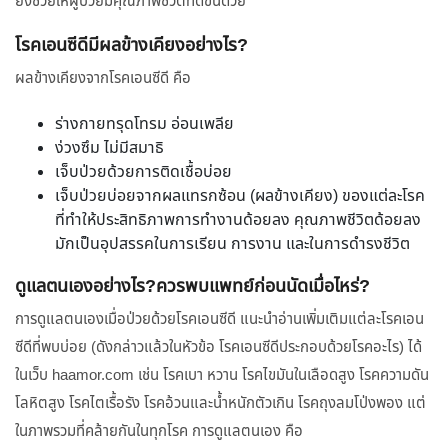
ยังช่วยให้ผู้ป่วยมีคุณภาพชีวิตที่ดีขึ้นด้วย
โรคเอนซีดีมีผลข้างเคียงอย่างไร?
ผลข้างเคียงจากโรคเอนซีดี คือ
ร่างกายทรุดโทรม อ่อนเพลีย
ง่วงซึม ไม่มีสมาธิ
เจ็บป่วยด้วยการติดเชื้อบ่อย
เจ็บป่วยบ่อยจากผลแทรกซ้อน (ผลข้างเคียง) ของแต่ละโรค
ที่ทำให้ประสิทธิภาพการทำงานด้อยลง คุณภาพชีวิตด้อยลง
มักเป็นอุปสรรคในการเรียน การงาน และในการดำรงชีวิต
ดูแลตนเองอย่างไร?ควรพบแพทย์ก่อนนัดเมื่อไหร่?
การดูแลตนเองเมื่อป่วยด้วยโรคเอนซีดี แนะนำอ่านเพิ่มเติมแต่ละโรคเอน
ซีดีที่พบบ่อย (ดังกล่าวแล้วในหัวข้อ โรคเอนซีดีประกอบด้วยโรคอะไร) ได้
ในเว็บ haamor.com เช่น โรคเบา หวาน โรคไขมันในเลือดสูง โรคความดัน
โลหิตสูง โรคไตเรื้อรัง โรคอ้วนและน้ำหนักตัวเกิน โรคถุงลมโป่งพอง แต่
ในภาพรวมที่คล้ายกันในทุกโรค การดูแลตนเอง คือ