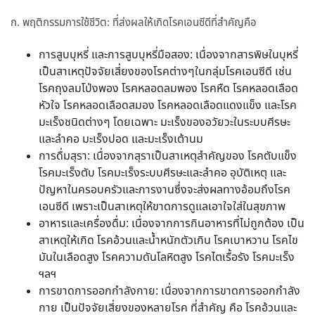
ก. พฤติกรรมการใช้ชีวิต: ที่ส่งผลให้เกิดโรคเอนซีดีที่สำคัญคือ
การสูบบุหรี่ และการสูบบุหรี่มือสอง: เนื่องจากสารพิษในบุหรี่
เป็นสาเหตุปัจจัยเสี่ยงของโรคต่างๆในกลุ่มโรคเอนซีดี เช่น
โรคถุงลมโป่งพอง โรคหลอดลมพอง โรคหืด โรคหลอดเลือด
หัวใจ โรคหลอดเลือดสมอง โรคหลอดเลือดแดงแข็ง และโรค
มะเร็งชนิดต่างๆ โดยเฉพาะ มะเร็งของอวัยวะในระบบศีรษะ
และลำคอ มะเร็งปอด และมะเร็งเต้านม
การดื่มสุรา: เนื่องจากสุราเป็นสาเหตุสำคัญของ โรคตับแข็ง
โรคมะเร็งตับ โรคมะเร็งระบบศีรษะและลำคอ อุบัติเหตุ และ
ปัญหาในครอบครัวและการงานซึ่งจะส่งผลทางอ้อมถึงโรค
เอนซีดี เพราะเป็นสาเหตุให้ขาดการดูแลเอาใจใส่ในสุขภาพ
อาหารและเครื่องดื่ม: เนื่องจากการกินอาหารที่ไม่ถูกต้อง เป็น
สาเหตุให้เกิด โรคอ้วนและน้ำหนักตัวเกิน โรคเบาหวาน โรคไข
มันในเลือดสูง โรคความดันโลหิตสูง โรคไตเรื้อรัง โรคมะเร็ง
ฯลฯ
การขาดการออกกำลังกาย: เนื่องจากการขาดการออกกำลัง
กาย เป็นปัจจัยเสี่ยงของหลายโรค ที่สำคัญ คือ โรคอ้วนและ