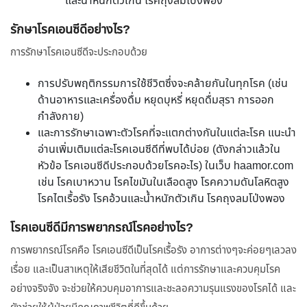
และน้ำหนักตัวเกิน โรคถุงลมโป่งพอง
รักษาโรคเอนซีดีอย่างไร?
การรักษาโรคเอนซีดีจะประกอบด้วย
การปรับพฤติกรรมการใช้ชีวิตซึ่งจะคล้ายกันในทุกโรค (เช่น
ด้านอาหารและเครื่องดื่ม หยุดบุหรี่ หยุดดื่มสุรา การออก
กำลังกาย)
และการรักษาเฉพาะตัวโรคที่จะแตกต่างกันในแต่ละโรค แนะนำ
อ่านเพิ่มเติมแต่ละโรคเอนซีดีที่พบได้บ่อย (ดังกล่าวแล้วใน
หัวข้อ โรคเอนซีดีประกอบด้วยโรคอะไร) ในเว็บ haamor.com
เช่น โรคเบาหวาน โรคไขมันในเลือดสูง โรคความดันโลหิตสูง
โรคไตเรื้อรัง โรคอ้วนและน้ำหนักตัวเกิน โรคถุงลมโป่งพอง
โรคเอนซีดีมีการพยากรณ์โรคอย่างไร?
การพยากรณ์โรคคือ โรคเอนซีดีเป็นโรคเรื้อรัง อาการต่างๆจะค่อยๆเลวลง
เรื่อย และเป็นสาเหตุให้เสียชีวิตในที่สุดได้ แต่การรักษาและควบคุมโรค
อย่างจริงจัง จะช่วยให้ควบคุมอาการและชะลอความรุนแรงของโรคได้ และ