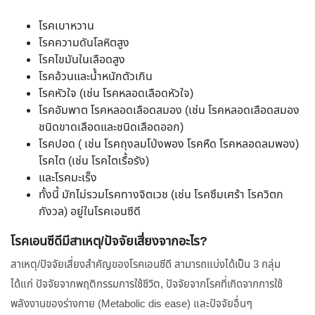
โรคเบาหวาน
โรคความดันโลหิตสูง
โรคไขมันในเลือดสูง
โรคอ้วนและน้ำหนักตัวเกิน
โรคหัวใจ (เช่น โรคหลอดเลือดหัวใจ)
โรคอัมพาต โรคหลอดเลือดสมอง (เช่น โรคหลอดเลือดสมอง
ชนิดขาดเลือดและชนิดเลือดออก)
โรคปอด ( เช่น โรคถุงลมโป่งพอง โรคหืด โรคหลอดลมพอง)
โรคไต (เช่น โรคไตเรื้อรัง)
และโรคมะเร็ง
ทั้งนี้ มักไม่รวมโรคทางจิตเวช (เช่น โรคซึมเศร้า โรควิตก
กังวล) อยู่ในโรคเอนซีดี
โรคเอนซีดีมีสาเหตุ/ปัจจัยเสี่ยงจากอะไร?
สาเหตุ/ปัจจัยเสี่ยงสำคัญของโรคเอนซีดี สามารถแบ่งได้เป็น 3 กลุ่ม
ได้แก่ ปัจจัยจากพฤติกรรมการใช้ชีวิต, ปัจจัยจากโรคที่เกิดจากการใช้
พลังงานของร่างกาย (Metabolic dis ease) และปัจจัยอื่นๆ