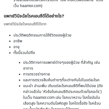
รายละเอียดแต่ละโรคที่รวมถึง ”เมื่อ ไหร่ควรพบแพทย์” ได้ใน
เว็บ haamor.com)
แพทย์วินิจฉัยโรคเอนซีดีได้อย่างไร?
แพทย์วินิจฉัยโรคเอนซีดีได้จาก
ประวัติพฤติกรรมการใช้ชีวิตของผู้ป่วย
อาชีพ
อายุ
ทั้งนี้รวมไปถึง
ประวัติทางการแพทย์ต่างๆของผู้ป่วย ที่สำคัญ เช่น
อาการ
การตรวจร่างกาย
และการตรวจสืบค้นต่างๆที่จะต่างกันไปในแต่ละโรค
แนะนำ อ่านเพิ่ม เติมแต่ละโรคเอนซีดีที่พบได้บ่อย (ดัง
กล่าวแล้วใน ‘หัวข้อโรคเอนซีดีประกอบด้วยโรคอะไร’)
ในเว็บ haamor.com เช่น โรคเบาหวาน โรคไขมันใน
เลือดสูง โรคความดันโลหิตสูง โรคไตเรื้อรัง โรคอ้วน