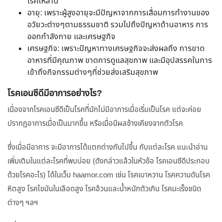
โรคเหล่านี้
อายุ: เพราะผู้สูงอายุจะมีปัญหาจากการเสื่อมการทำงานของ
อวัยวะต่างๆตามธรรมชาติ รวมไปถึงปัญหาด้านอาหาร การ
ออกกำลังกาย และเศรษฐกิจ
เศรษฐกิจ: เพราะปัญหาทางเศรษฐกิจจะส่งผลถึง การขาด
อาหารที่มีคุณภาพ ขาดการดูแลสุขภาพ และมีอุปสรรคในการ
เข้าถึงกิจกรรมต่างๆที่ช่วยส่งเสริมสุขภาพ
โรคเอนซีดีมีอาการอย่างไร?
เนื่องจากโรคเอนซีดีเป็นโรคที่มักไม่มีอาการเมื่อเริ่มเป็นโรค แต่จะค่อย
ปรากฏอาการเมื่อเป็นมากขึ้น หรือเมื่อมีผลข้างเคียงจากตัวโรค
ซึ่งเมื่อมีอาการ จะมีอาการได้แตกต่างกันไปขึ้น กับแต่ละโรค แนะนำอ่าน
เพิ่มเติมในแต่ละโรคที่พบบ่อย (ดังกล่าวแล้วในหัวข้อ โรคเอนซีดีประกอบ
ด้วยโรคอะไร) ได้ในเว็บ haamor.com เช่น โรคเบาหวาน โรคความดันโรค
หิตสูง โรคไขมันในเลือดสูง โรคอ้วนและน้ำหนักตัวเกิน โรคมะเร็งชนิด
ต่างๆ ฯลฯ