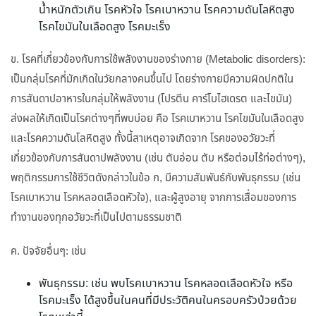
น้ำหนักตัวเกิน โรคหัวใจ โรคเบาหวาน โรคความดันโลหิตสูง
โรคไขมันในเลือดสูง โรคมะเร็ง
ข. โรคที่เกี่ยวข้องกับการใช้พลังงานของร่างกาย (Metabolic disorders):
เป็นกลุ่มโรคที่มักเกิดในวัยกลางคนขึ้นไป โดยร่างกายมีความผิดปกติใน
การสันดาปอาหารในกลุ่มให้พลังงาน (โปรตีน คาร์โบไฮเดรต และไขมัน)
ส่งผลให้เกิดเป็นโรคต่างๆที่พบบ่อย คือ โรคเบาหวาน โรคไขมันในเลือดสูง
และโรคความดันโลหิตสูง ทั้งนี้สาเหตุอาจเกิดจาก โรคของอวัยวะที่
เกี่ยวข้องกับการสันดาปพลังงาน (เช่น ตับอ่อน ตับ หรือต่อมไร้ท่อต่างๆ),
พฤติกรรมการใช้ชีวิตดังกล่าวในข้อ ก, มีความสัมพันธ์กับพันธุกรรม (เช่น
โรคเบาหวาน โรคหลอดเลือดหัวใจ), และผู้สูงอายุ จากการเสื่อมของการ
ทำงานของทุกอวัยวะที่เป็นไปตามธรรมชาติ
ค. ปัจจัยอื่นๆ: เช่น
พันธุกรรม: เช่น พบโรคเบาหวาน โรคหลอดเลือดหัวใจ หรือ
โรคมะเร็ง ได้สูงขึ้นในคนที่มีประวัติคนในครอบครัวป่วยด้วย