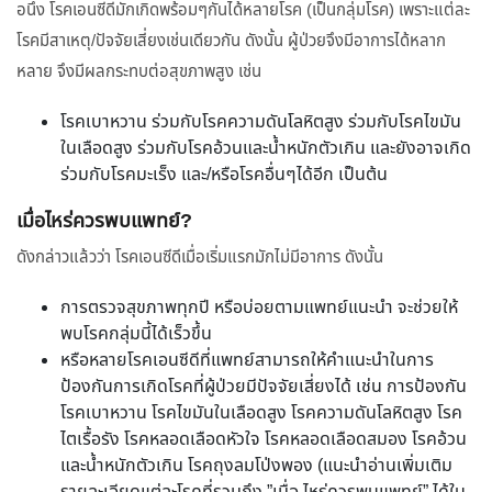
อนึ่ง โรคเอนซีดีมักเกิดพร้อมๆกันได้หลายโรค (เป็นกลุ่มโรค) เพราะแต่ละ
โรคมีสาเหตุ/ปัจจัยเสี่ยงเช่นเดียวกัน ดังนั้น ผู้ป่วยจึงมีอาการได้หลาก
หลาย จึงมีผลกระทบต่อสุขภาพสูง เช่น
โรคเบาหวาน ร่วมกับโรคความดันโลหิตสูง ร่วมกับโรคไขมัน
ในเลือดสูง ร่วมกับโรคอ้วนและน้ำหนักตัวเกิน และยังอาจเกิด
ร่วมกับโรคมะเร็ง และ/หรือโรคอื่นๆได้อีก เป็นต้น
เมื่อไหร่ควรพบแพทย์?
ดังกล่าวแล้วว่า โรคเอนซีดีเมื่อเริ่มแรกมักไม่มีอาการ ดังนั้น
การตรวจสุขภาพทุกปี หรือบ่อยตามแพทย์แนะนำ จะช่วยให้
พบโรคกลุ่มนี้ได้เร็วขึ้น
หรือหลายโรคเอนซีดีที่แพทย์สามารถให้คำแนะนำในการ
ป้องกันการเกิดโรคที่ผู้ป่วยมีปัจจัยเสี่ยงได้ เช่น การป้องกัน
โรคเบาหวาน โรคไขมันในเลือดสูง โรคความดันโลหิตสูง โรค
ไตเรื้อรัง โรคหลอดเลือดหัวใจ โรคหลอดเลือดสมอง โรคอ้วน
และน้ำหนักตัวเกิน โรคถุงลมโป่งพอง (แนะนำอ่านเพิ่มเติม