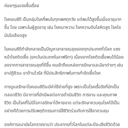
ค่อยๆรุนแรงขึ้นเรื่อย
โรคเอนซีดี เป็นกลุ่มโรคที่พบในทุกเพศทุกวัย แต่พบได้สูงขึ้นเมื่ออายุมาก
ขึ้น โดย เฉพาะในผู้สูงอายุ เช่น โรคเบาหวาน โรคความดันโลหิตสูง โรคไข
มันในเลือดสูง
โรคเอนซีดีกำลังกลายเป็นปัญหาสาธารณสุขของทุกประเทศทั่วโลก แซง
หน้าโรคติดเชื้อ (ยกเว้นประเทศในอาฟริกา) เนื่องจากโรคติดเชื้อพบได้น้อย
ลงจากการสาธารณสุขที่ดีขึ้น คนเข้าถึงแหล่งการรักษาและมียาต่างๆ เช่น
ยาปฏิชีวนะ ยาต้านไวรัส ที่มีประสิทธิภาพในการกำจัดเชื้อโรค
การดูแลรักษาโรคเอนซีดีจะมีค่าใช้จ่ายที่สูง เพราะเป็นโรคเรื้อรังที่มักเป็น
ตลอดชีวิต มีอาการที่มักมีผลต่อการดำเนินชีวิต การงาน และคุณภาพ
ชีวิต เป็นโรคที่ไม่มีโอกาสรักษาได้หายขาด แต่จะรักษาควบคุมโรคได้เป็น
อย่างดีด้วยการปรับพฤติกรรมการใช้ชีวิตร่วมกับการใช้ยาควบคุม
องค์การอนามัยโลกรายงานว่า ประชากรทั่วโลกในแต่ละปีจะเสียชีวิตด้วย