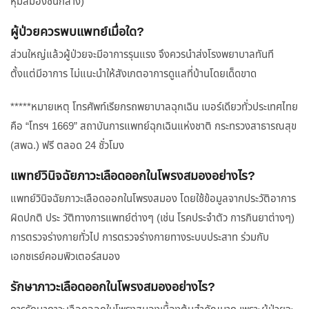
หุ้มสมองชั้นกลาง)
ผู้ป่วยควรพบแพทย์เมื่อใด?
ส่วนใหญ่แล้วผู้ป่วยจะมีอาการรุนแรง จึงควรนำส่งโรงพยาบาลทันที
ตั้งแต่มีอาการ ไม่แนะนำให้สังเกตอาการดูแลที่บ้านโดยเด็ดขาด
*****หมายเหตุ โทรศัพท์เรียกรถพยาบาลฉุกเฉิน เบอร์เดียวทั่วประเทศไทย
คือ “โทรฯ 1669” สถาบันการแพทย์ฉุกเฉินแห่งชาติ กระทรวงสาธารณสุข
(สพฉ.) ฟรี ตลอด 24 ชั่วโมง
แพทย์วินิจฉัยภาวะเลือดออกในโพรงสมองอย่างไร?
แพทย์วินิจฉัยภาวะเลือดออกในโพรงสมอง โดยใช้ข้อมูลจากประวัติอาการ
ผิดปกติ ประ วัติทางการแพทย์ต่างๆ (เช่น โรคประจำตัว การกินยาต่างๆ)
การตรวจร่างกายทั่วไป การตรวจร่างกายทางระบบประสาท ร่วมกับ
เอกซเรย์คอมพิวเตอร์สมอง
รักษาภาวะเลือดออกในโพรงสมองอย่างไร?