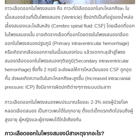
ภาวะเลือดออกในโพรงสมอง คือ ภาวะที่มีเลือดออกในกะโหลกศีรษะ ใน
เนื้อสมองส่วนที่เป็นโพรงสมอง (Ventricle) ซึ่งปกติเป็นที่อยู่ของน้ำหล่อ
เลี้ยงสมองและไขสันหลัง (Cerebro spinal fluid: CSF) โดยเลือดที่ออก
ในโพรงสมองนั้น อาจเกิดจากเลือดที่ออกโดยตรงในโพรงสมอง/เลือด
ออกในโพรงสมองปฐมภูมิ (Primary intraventricular hemorrhage)
หรือเกิดจากเลือดออกภายในเนื้อสมองก่อน แล้วแตกทะลุเข้าสู่โพรง
สมอง/เลือดออกในโพรงสมองทุติยภูมิ(Secondary intraventricular
hemorrhage) ซึ่งทั้ง 2 กรณี จะส่งผลให้การไหลเวียนของ CSF ถูกอุด
กั้น ส่งผลเกิดความดันในกะโหลกศีรษะสูงขึ้น (Increased intracranial
pressure: ICP) จึงมีอาการผิดปกติต่างๆทางระบบประสาท
ภาวะเลือดออกในโพรงสมองพบประมาณร้อยละ 2-3% ของผู้ป่วยโรค
หลอดเลือดสมอง เป็นภาวะพบได้ในทุกอายุ ตั้งแต่เด็กแรกเกิดไปจนถึงผู้
สูงอายุ ผู้หญิงและผู้ชายพบได้ใกล้เคียงกัน
ภาวะเลือดออกในโพรงสมองมีสาเหตุจากอะไร?