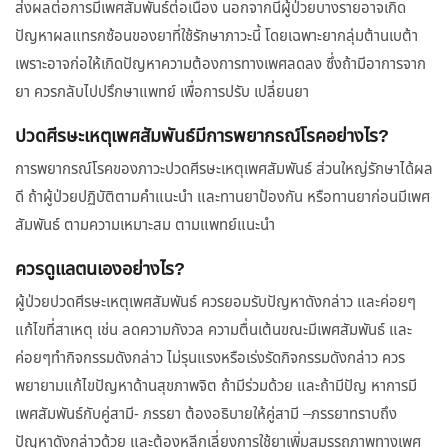
ส่งผลต่อการมีเพศสัมพันธ์ต่อเนื่อง นอกจากนี้ผู้ป่วยบางรายอาจเกิด
ปัญหาผลแทรกซ้อนของยาที่ใช้รักษาภาวะนี้ โดยเฉพาะยากลุ่มต้านเบต้า
เพราะอาจก่อให้เกิดปัญหาความต้องการทางเพศลดลง ซึ่งถ้ามีอาการจาก
ยา ควรกลับไปปรึกษาแพทย์ เพื่อการปรับ เปลี่ยนยา
ปวดศีรษะเหตุเพศสัมพันธ์มีการพยากรณ์โรคอย่างไร?
การพยากรณ์โรคของภาวะปวดศีรษะเหตุเพศสัมพันธ์ ส่วนใหญ่รักษาได้ผล
ดี ถ้าผู้ป่วยปฏิบัติตามคำแนะนำ และทานยาป้องกัน หรือทานยาก่อนมีเพศ
สัมพันธ์ ตามความเหมาะสม ตามแพทย์แนะนำ
ควรดูแลตนเองอย่างไร?
ผู้ป่วยปวดศีรษะเหตุเพศสัมพันธ์ ควรยอมรับปัญหาดังกล่าว และค่อยๆ
แก้ไขที่สาเหตุ เช่น ลดความกังวล ความตื่นเต้นขณะมีเพศสัมพันธ์ และ
ค่อยๆทำกิจกรรมดังกล่าว ไม่รุนแรงหรือเร่งรัดกิจกรรมดังกล่าว ควร
พยายามแก้ไขปัญหาด้านสุขภาพจิต ถ้ามีร่วมด้วย และถ้ามีปัญ หาการมี
เพศสัมพันธ์กับคู่สามี- ภรรยา ต้องอธิบายให้คู่สามี –ภรรยาทราบถึง
ปัญหาดังกล่าวด้วย และต้องหลีกเลี่ยงการใช้ยาเพิ่มสมรรถภาพทางเพศ