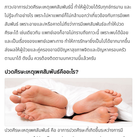
ภาวะ/อาการปวดศีรษะเหตุเพศสัมพันธ์นี้ ทำให้ผู้ป่วยได้รับทุกข์ทรมาน และ
ไม่รู้จะทำอย่างไร เพราะไปหาแพทย์ก็ไม่กล้าบอกว่าเกี่ยวข้องกับการมีเพศ
สัมพันธ์ เพราะอายและ/หรือคาดไม่ถึงว่าการมีเพศสัมพันธ์จะทำให้ปวด
ศีรษะได้ เช่นเดียวกัน แพทย์เองก็อาจไม่ทราบถึงภาวะนี้ เพราะพบได้น้อย
และเป็นเรื่องของแพทย์เฉพาะทาง ทำให้การรักษายิ่งเป็นไปได้ยากมากขึ้น
ส่งผลให้ผู้ป่วยและคู่ครองอาจมีปัญหาสุขภาพจิตและปัญหาครอบครัว
ตามมาได้ ดังนั้น ควรต้องติดตามบทความนี้แล้วครับ
ปวดศีรษะเหตุเพศสัมพันธ์คืออะไร?
ปวดศีรษะเหตุเพศสัมพันธ์ คือ อาการปวดศีรษะที่เกิดขึ้นระหว่างการมี