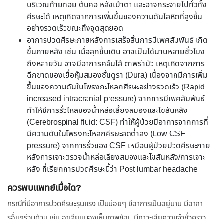
บริเวณท้ายทอย ต้นคอ หลังเบ้าตา และอาจกระจายไปทั่วทั้ง
ศีรษะได้ เหตุเกิดจากการเพิ่มขึ้นของความดันโลหิตที่สูงขึ้น
อย่างรวดเร็วขณะถึงจุดสุดยอด
อาการปวดศีรษะภายหลังการเสร็จสิ้นการมีเพศสัมพันธ์ เกิด
ขึ้นภายหลัง เช่น เมื่อลุกขึ้นเดิน อาจเป็นได้นานหลายชั่วโมง
ถึงหลายวัน อาจมีอาการคลื่นไส้ ตาพร่ามัว เหตุเกิดจากการ
ฉีกขาดของเยื่อหุ้มสมองชั้นดูรา (Dura) เนื่องจากมีการเพิ่ม
ขึ้นของความดันในโพรงกะโหลกศีรษะอย่างรวดเร็ว (Rapid
increased intracranial pressure) จากการมีเพศสัมพันธ์
ทำให้มีการรั่วไหลของน้ำหล่อเลี้ยงสมองและไขสันหลัง
(Cerebrospinal fluid: CSF) ทำให้ผู้ป่วยมีอาการจากการที่
มีความดันในโพรงกะโหลกศีรษะลดต่ำลง (Low CSF
pressure) จากการรั่วของ CSF เหมือนผู้ป่วยปวดศีรษะภาย
หลังการเจาะตรวจน้ำหล่อเลี้ยงสมองและไขสันหลัง/การเจาะ
หลัง ที่เรียกการปวดศีรษะนี้ว่า Post lumbar headache
ควรพบแพทย์เมื่อใด?
กรณีที่มีอาการปวดศีรษะรุนแรง เป็นบ่อยๆ มีอาการเป็นอยู่นาน มีอากา
รอื่นๆร่วมด้วย เช่น อาเจียนมองเห็นภาพซ้อน มีภาวะเสียความจำชั่วคราว