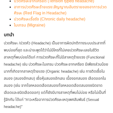
ปวดศีรษะจากเครียด (Tension typed headache)
อาการปวดศีรษะร้ายแรง:สัญญาณอันตรายของอาการปวด
ศีรษะ (Red Flag in Headache)
ปวดศีรษะเรื้อรัง (Chronic daily headache)
ไมเกรน (Migraine)
บทนำ
ปวดศีรษะ /ปวดหัว (Headache) เป็นอาการผิดปกติทางระบบประสาทที่
พบบ่อยที่สุด และน่าจะพูดได้ว่าไม่มีใครที่ไม่เคยปวดศีรษะเลยในชีวิต
สาเหตุที่พบบ่อยได้แก่ การปวดศีรษะที่ไม่มีสาเหตุร้ายแรง (Functional
headache) เช่น ปวดศีรษะไมเกรน ปวดศีรษะจากเครียด มีเพียงส่วนน้อย
มากที่เกิดจากสาเหตุร้ายแรง (Organic headache) เช่น การติดเชื้อใน
สมอง (สมองอักเสบ) เยื่อหุ้มสมองอักเสบ เนื้องอกสมอง เลือดออกใน
สมอง (เช่น จากโรคหลอดเลือดสมอง/โรคหลอดเลือดสมองชนิดขาด
เลือดและชนิดเลือดออก) แต่ก็ยังมีบางสาเหตุที่พบไม่บ่อย หรือไม่เป็นที่
รู้จักกัน ได้แก่ “ภาวะหรืออาการปวดศีรษะเหตุเพศสัมพันธ์ (Sexual
headache)”