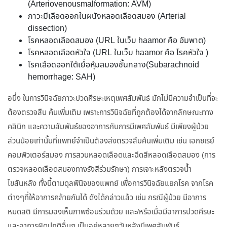
(Arteriovenousmalformation: AVM)
ภาวะมีเลือดออกในผนังหลอดเลือดสมอง (Arterial
dissection)
โรคหลอดเลือดสมอง (URL ในเว็บ haamor คือ อัมพาต)
โรคหลอดเลือดหัวใจ (URL ในเว็บ haamor คือ โรคหัวใจ )
โรคเลือดออกใต้เยื่อหุ้มสมองชั้นกลาง(Subarachnoid
hemorrhage: SAH)
อนึ่ง ในการวินิจฉัยภาวะปวดศีรษะเหตุเพศสัมพันธ์ มักไม่มีความจำเป็นที่จะ
ต้องตรวจสืบ ค้นเพิ่มเติม เพราะการวินิจฉัยที่ถูกต้องได้จากลักษณะทาง
คลินิก และความสัมพันธ์ของอาการกับการมีเพศสัมพันธ์ มีเพียงผู้ป่วย
ส่วนน้อยเท่านั้นที่แพทย์จำเป็นต้องส่งตรวจสืบค้นเพิ่มเติม เช่น เอกซเรย์
คอมพิวเตอร์สมอง การสวนหลอดเลือดและฉีดสีหลอดเลือดสมอง (การ
ตรวจหลอดเลือดสมองทางรังสีร่วมรักษา) การเจาะหลังตรวจน้ำ
ไขสันหลัง ทั้งนี้ตามดุลพินิจของแพทย์ เพื่อการวินิจฉัยแยกโรค จากโรค
ต่างๆที่ให้อาการคล้ายกันได้ ดังได้กล่าวแล้ว เช่น กรณีผู้ป่วย มีอาการ
หมดสติ มีการมองเห็นภาพซ้อนร่วมด้วย และ/หรือเมื่อมีอาการปวดศีรษะ
และอาการผิดปกติอื่นๆ เป็นอยู่หลายๆวันหลังมีเพศสัมพันธ์