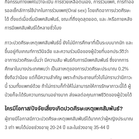
กิจกรรมทางเพศไม่ว่าจะเป็น การช่วยเหลือตนเอง, การร่วมเพศ, การทำออ
รอลเซ็กส์/การใช้ปากในการร่วมเพศ(Oral sex) โดยเกิดอาการปวดศีรษะ
ได้ ตั้งแต่เมื่อเริ่มมีเพศสัมพันธ์, ขณะที่ถึงจุดสุดยอด, และ /หรือภายหลัง
การมีเพศสัมพันธ์ได้หลายชั่วโมง
ภาวะปวดศีรษะเหตุเพศสัมพันธ์นี้ ยังไม่มีการศึกษาที่เป็นระบบมากนัก และ
ขึ้นอยู่กับเกณฑ์การวินิจฉัย และความร่วมมือของผู้ป่วยที่บอกประวัติว่า
อาการปวดศีรษะนั้นว่า มีความสัม พันธ์กับการมีเพศสัมพันธ์ ซึ่งจากการ
ศึกษาในบางประเทศพบว่า เป็นสาเหตุของการปวดศีรษะประมาณ 0.2%
ซึ่งถือว่าน้อย แต่ก็มีความสำคัญ เพราะถ้าประชาชนทั่วไปไม่ทราบว่ามีภาวะ
นี้ รวมทั้งแพทย์ด้วย ถ้าไม่ทราบก็ทำให้ไม่สามารถให้การรักษาภาวะนี้ได้ ผู้
ป่วยก็จะได้รับความทรมานอย่างมาก ส่งผลต่อคุณภาพชีวิตของผู้ป่วยได้
ใครมีโอกาส/ปัจจัยเสี่ยงเกิดปวดศีรษะเหตุเพศสัมพันธ์?
ผู้ชายมีโอกาสมีภาวะปวดศีรษะเหตุเพศสัมพันธ์ได้มากกว่าผู้หญิงประมาณ
3 เท่า พบได้บ่อยช่วงอายุ 20-24 ปี และในช่วงอายุ 35-44 ปี