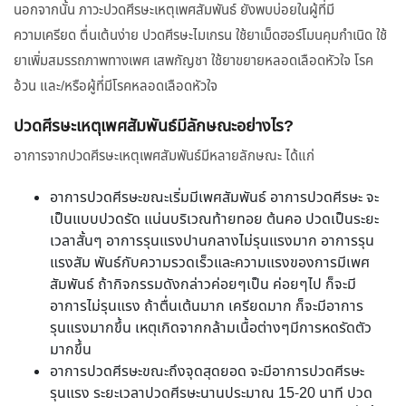
นอกจากนั้น ภาวะปวดศีรษะเหตุเพศสัมพันธ์ ยังพบบ่อยในผู้ที่มี
ความเครียด ตื่นเต้นง่าย ปวดศีรษะไมเกรน ใช้ยาเม็ดฮอร์โมนคุมกำเนิด ใช้
ยาเพิ่มสมรรถภาพทางเพศ เสพกัญชา ใช้ยาขยายหลอดเลือดหัวใจ โรค
อ้วน และ/หรือผู้ที่มีโรคหลอดเลือดหัวใจ
ปวดศีรษะเหตุเพศสัมพันธ์มีลักษณะอย่างไร?
อาการจากปวดศีรษะเหตุเพศสัมพันธ์มีหลายลักษณะ ได้แก่
อาการปวดศีรษะขณะเริ่มมีเพศสัมพันธ์ อาการปวดศีรษะ จะ
เป็นแบบปวดรัด แน่นบริเวณท้ายทอย ต้นคอ ปวดเป็นระยะ
เวลาสั้นๆ อาการรุนแรงปานกลางไม่รุนแรงมาก อาการรุน
แรงสัม พันธ์กับความรวดเร็วและความแรงของการมีเพศ
สัมพันธ์ ถ้ากิจกรรมดังกล่าวค่อยๆเป็น ค่อยๆไป ก็จะมี
อาการไม่รุนแรง ถ้าตื่นเต้นมาก เครียดมาก ก็จะมีอาการ
รุนแรงมากขึ้น เหตุเกิดจากกล้ามเนื้อต่างๆมีการหดรัดตัว
มากขึ้น
อาการปวดศีรษะขณะถึงจุดสุดยอด จะมีอาการปวดศีรษะ
รุนแรง ระยะเวลาปวดศีรษะนานประมาณ 15-20 นาที ปวด