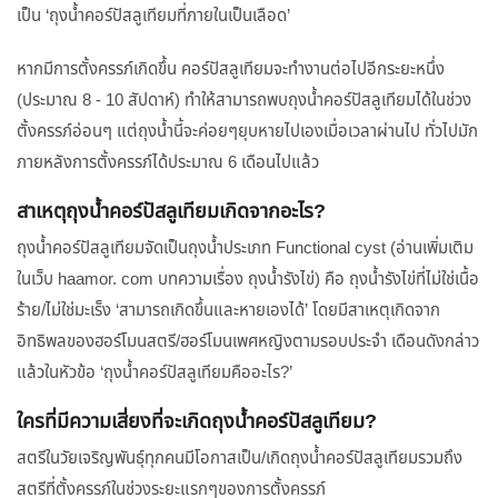
เป็น ‘ถุงน้ำคอร์ปัสลูเทียมที่ภายในเป็นเลือด’
หากมีการตั้งครรภ์เกิดขึ้น คอร์ปัสลูเทียมจะทำงานต่อไปอีกระยะหนึ่ง
(ประมาณ 8 - 10 สัปดาห์) ทำให้สามารถพบถุงน้ำคอร์ปัสลูเทียมได้ในช่วง
ตั้งครรภ์อ่อนๆ แต่ถุงน้ำนี้จะค่อยๆยุบหายไปเองเมื่อเวลาผ่านไป ทั่วไปมัก
ภายหลังการตั้งครรภ์ได้ประมาณ 6 เดือนไปแล้ว
สาเหตุถุงน้ำคอร์ปัสลูเทียมเกิดจากอะไร?
ถุงน้ำคอร์ปัสลูเทียมจัดเป็นถุงน้ำประเภท Functional cyst (อ่านเพิ่มเติม
ในเว็บ haamor. com บทความเรื่อง ถุงน้ำรังไข่) คือ ถุงน้ำรังไข่ที่ไม่ใช่เนื้อ
ร้าย/ไม่ใช่มะเร็ง ‘สามารถเกิดขึ้นและหายเองได้’ โดยมีสาเหตุเกิดจาก
อิทธิพลของฮอร์โมนสตรี/ฮอร์โมนเพศหญิงตามรอบประจำ เดือนดังกล่าว
แล้วในหัวข้อ ‘ถุงน้ำคอร์ปัสลูเทียมคืออะไร?’
ใครที่มีความเสี่ยงที่จะเกิดถุงน้ำคอร์ปัสลูเทียม?
สตรีในวัยเจริญพันธุ์ทุกคนมีโอกาสเป็น/เกิดถุงน้ำคอร์ปัสลูเทียมรวมถึง
สตรีที่ตั้งครรภ์ในช่วงระยะแรกๆของการตั้งครรภ์