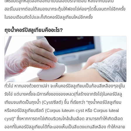
โพรงมดลูกหลุดลอกออกมาเป็นเลือดประจำเดือน หลังจากนั้นจะมี
ฮอร์โมนจากต่อมใต้สมองมากระตุ้นให้ฟองไข่ค่อยๆโตขึ้นจนตกไข่อีกครั้ง
ในรอบเดือนถัดไปและก็เกิดคอร์ปัสลูเทียมใหม่อีกครั้ง
ถุงน้ำคอร์ปัสลูเทียมคืออะไร?
ทั่วไป หากมองด้วยตาเปล่า จะเห็นคอร์ปัสลูเทียมเป็นก้อนสีเหลืองๆอยู่ใน
รังไข่ แต่บางครั้งจะมีการคั่งของของเหลว(ที่สร้างจากรังไข่)ในคอร์ปัสลู
เทียมจนเกิดเป็นถุงน้ำ (Cyst/ซีสต์) ขึ้น ที่เรียกว่า “ถุงน้ำคอร์ปัสลูเทียม
หรือคอร์ปัสลูเทียมซีสต์ (Corpus luteum cyst หรือ Corpus luteal
cyst)” ซึ่งหากการตกไข่เกิดบริเวณใกล้เส้นเลือด สามารถทำให้เกิดเลือด
ออกที่ในคอร์ปัสลูเทียมได้ที่จะมองเห็นเป็นสีแดงแทนสีเหลือง ทำให้กลาย