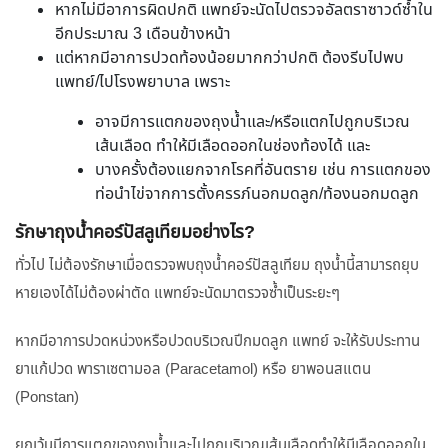
หากไม่มีอาการผิดปกติ แพทย์จะนัดไปตรวจอัลตราซาวด์ซ้ำใน
อีกประมาณ 3 เดือนข้างหน้า
แต่หากมีอาการปวดท้องน้อยมากกว่าปกติ ต้องรีบไปพบ
แพทย์/ไปโรงพยาบาล เพราะ
อาจมีการแตกของถุงน้ำและ/หรือแตกไปถูกบริเวณ
เส้นเลือด ทำให้มีเลือดออกในช่องท้องได้ และ
บางครั้งต้องแยกจากโรคที่อันตราย เช่น การแตกของ
ท่อนำไข่จากการตั้งครรภ์นอกมดลูก/ท้องนอกมดลูก
รักษาถุงน้ำคอร์ปัสลูเทียมอย่างไร?
ทั่วไป ไม่ต้องรักษาเมื่อตรวจพบถุงน้ำคอร์ปัสลูเทียม ถุงน้ำนี้สามารถยุบ
หายเองได้ไม่ต้องผ่าตัด แพทย์จะนัดมาตรวจซ้ำเป็นระยะๆ
หากมีอาการปวดหน่วงหรือปวดบริเวณปีกมดลูก แพทย์ จะให้รับประทาน
ยาแก้ปวด พาราเซตามอล (Paracetamol) หรือ ยาพอนสแตน
(Ponstan)
ยกเว้นมีการแตกของถุงน้ำและไปถูกบริเวณเส้นเลือดทำให้มีเลือดออกใน