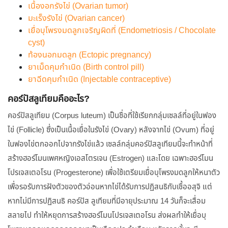
เนื้องอกรังไข่ (Ovarian tumor)
มะเร็งรังไข่ (Ovarian cancer)
เยื่อบุโพรงมดลูกเจริญผิดที่ (Endometriosis / Chocolate
cyst)
ท้องนอกมดลูก (Ectopic pregnancy)
ยาเม็ดคุมกำเนิด (Birth control pill)
ยาฉีดคุมกำเนิด (Injectable contraceptive)
คอร์ปัสลูเทียมคืออะไร?
คอร์ปัสลูเทียม (Corpus luteum) เป็นชื่อที่ใช้เรียกกลุ่มเซลล์ที่อยู่ในฟอง
ไข่ (Follicle) ซึ่งเป็นเนื้อเยื่อในรังไข่ (Ovary) หลังจากไข่ (Ovum) ที่อยู่
ในฟองไข่ตกออกไปจากรังไข่แล้ว เซลล์กลุ่มคอร์ปัสลูเทียมนี้จะทำหน้าที่
สร้างฮอร์โมนเพศหญิงเอสโตรเจน (Estrogen) และโดย เฉพาะฮอร์โมน
โปรเจสเตอโรน (Progesterone) เพื่อใช้เตรียมเยื่อบุโพรงมดลูกให้หนาตัว
เพื่อรอรับการฝังตัวของตัวอ่อนหากไข่ได้รับการปฏิสนธิกับเชื้ออสุจิ แต่
หากไม่มีการปฏิสนธิ คอร์ปัส ลูเทียมที่มีอายุประมาณ 14 วันก็จะเสื่อม
สลายไป ทำให้หยุดการสร้างฮอร์โมนโปรเจสเตอโรน ส่งผลทำให้เยื่อบุ