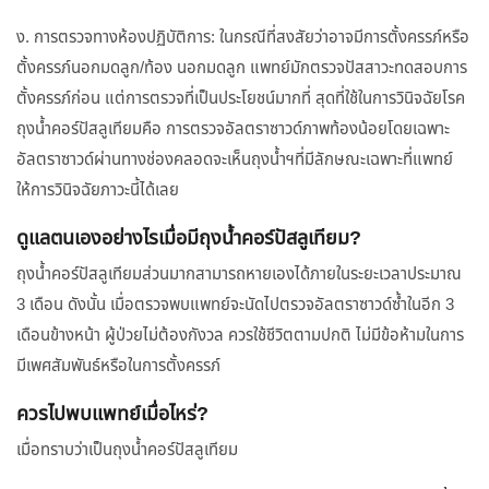
ง. การตรวจทางห้องปฏิบัติการ: ในกรณีที่สงสัยว่าอาจมีการตั้งครรภ์หรือ
ตั้งครรภ์นอกมดลูก/ท้อง นอกมดลูก แพทย์มักตรวจปัสสาวะทดสอบการ
ตั้งครรภ์ก่อน แต่การตรวจที่เป็นประโยชน์มากที่ สุดที่ใช้ในการวินิจฉัยโรค
ถุงน้ำคอร์ปัสลูเทียมคือ การตรวจอัลตราซาวด์ภาพท้องน้อยโดยเฉพาะ
อัลตราซาวด์ผ่านทางช่องคลอดจะเห็นถุงน้ำฯที่มีลักษณะเฉพาะที่แพทย์
ให้การวินิจฉัยภาวะนี้ได้เลย
ดูแลตนเองอย่างไรเมื่อมีถุงน้ำคอร์ปัสลูเทียม?
ถุงน้ำคอร์ปัสลูเทียมส่วนมากสามารถหายเองได้ภายในระยะเวลาประมาณ
3 เดือน ดังนั้น เมื่อตรวจพบแพทย์จะนัดไปตรวจอัลตราซาวด์ซ้ำในอีก 3
เดือนข้างหน้า ผู้ป่วยไม่ต้องกังวล ควรใช้ชีวิตตามปกติ ไม่มีข้อห้ามในการ
มีเพศสัมพันธ์หรือในการตั้งครรภ์
ควรไปพบแพทย์เมื่อไหร่?
เมื่อทราบว่าเป็นถุงน้ำคอร์ปัสลูเทียม