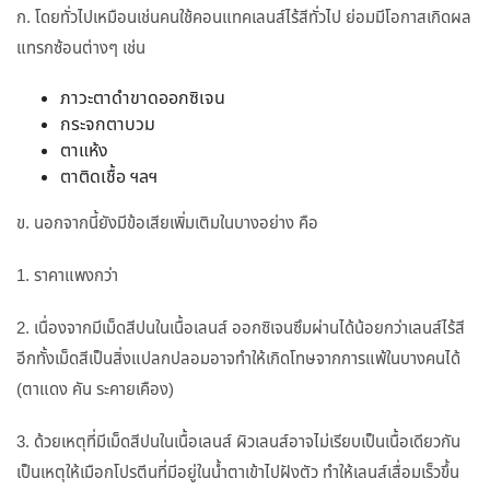
ก. โดยทั่วไปเหมือนเช่นคนใช้คอนแทคเลนส์ไร้สีทั่วไป ย่อมมีโอกาสเกิดผล
แทรกซ้อนต่างๆ เช่น
ภาวะตาดำขาดออกซิเจน
กระจกตาบวม
ตาแห้ง
ตาติดเชื้อ ฯลฯ
ข. นอกจากนี้ยังมีข้อเสียเพิ่มเติมในบางอย่าง คือ
1. ราคาแพงกว่า
2. เนื่องจากมีเม็ดสีปนในเนื้อเลนส์ ออกซิเจนซึมผ่านได้น้อยกว่าเลนส์ไร้สี
อีกทั้งเม็ดสีเป็นสิ่งแปลกปลอมอาจทำให้เกิดโทษจากการแพ้ในบางคนได้
(ตาแดง คัน ระคายเคือง)
3. ด้วยเหตุที่มีเม็ดสีปนในเนื้อเลนส์ ผิวเลนส์อาจไม่เรียบเป็นเนื้อเดียวกัน
เป็นเหตุให้เมือกโปรตีนที่มีอยู่ในน้ำตาเข้าไปฝังตัว ทำให้เลนส์เสื่อมเร็วขึ้น