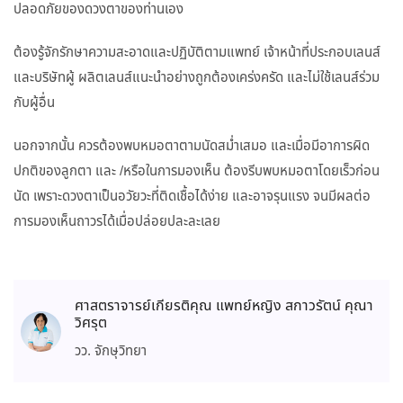
ปลอดภัยของดวงตาของท่านเอง
ต้องรู้จักรักษาความสะอาดและปฏิบัติตามแพทย์ เจ้าหน้าที่ประกอบเลนส์
และบริษัทผู้ ผลิตเลนส์แนะนำอย่างถูกต้องเคร่งครัด และไม่ใช้เลนส์ร่วม
กับผู้อื่น
นอกจากนั้น ควรต้องพบหมอตาตามนัดสม่ำเสมอ และเมื่อมีอาการผิด
ปกติของลูกตา และ /หรือในการมองเห็น ต้องรีบพบหมอตาโดยเร็วก่อน
นัด เพราะดวงตาเป็นอวัยวะที่ติดเชื้อได้ง่าย และอาจรุนแรง จนมีผลต่อ
การมองเห็นถาวรได้เมื่อปล่อยปละละเลย
ศาสตราจารย์เกียรติคุณ แพทย์หญิง สกาวรัตน์ คุณา
วิศรุต
วว. จักษุวิทยา