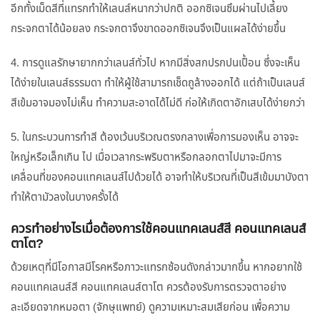
อีกทั้งเม็ดสีที่แทรกทำให้เลนส์หนากว่าปกติ ออกซิเจนซึมผ่านไปเลี้ยง
กระจกตาได้น้อยลง กระจกตาจึงขาดออกซิเจนจึงเป็นแผลได้ง่ายขึ้น
4. การดูแลรักษายากกว่าเลนส์ทั่วไป หากมีสิ่งสกปรกปนเปื้อน ซึ่งจะเห็น
ได้ง่ายในเลนส์ธรรมดา ทำให้ผู้ใช้สามารถเช็ดถูล้างออกได้ แต่ถ้าเป็นเลนส์
สีเข้มอาจมองไม่เห็น ทำความสะอาดได้ไม่ดี ก่อให้เกิดตาอักเสบได้ง่ายกว่า
5. ในกระบวนการทำสี ต้องเว้นบริเวณตรงกลางเพื่อการมองเห็น อาจจะ
ใหญ่หรือเล็กเกิน ไป เมื่อเวลากระพริบตาหรือกลอกตาไปมาจะมีการ
เคลื่อนที่ของคอนแทคเลนส์ไปด้วยได้ อาจทำให้บริเวณที่เป็นสีเข้มมาบังตา
ทำให้ตามัวลงในบางครั้งได้
ควรทำอย่างไรเมื่อต้องการใช้คอนแทคเลนส์สี คอนแทคเลนส์
ตาโต?
ด้วยเหตุที่มีโอกาสมีโรคหรือภาวะแทรกซ้อนดังกล่าวมากขึ้น หากอยากใช้
คอนแทคเลนส์สี คอนแทคเลนส์ตาโต ควรต้องรับการตรวจตาอย่าง
ละเอียดจากหมอตา (จักษุแพทย์) ดูความเหมาะสมเสียก่อน เพื่อความ