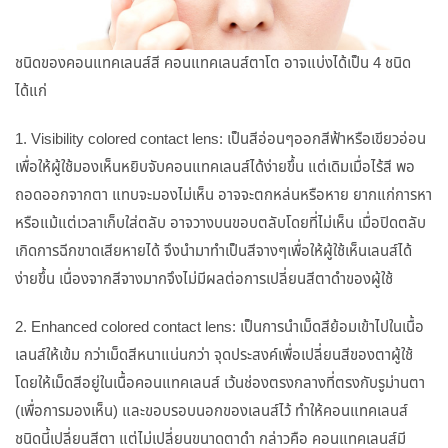
ชนิดของคอนแทคเลนส์สี คอนแทคเลนส์ตาโต อาจแบ่งได้เป็น 4 ชนิด
ได้แก่
1. Visibility colored contact lens: เป็นสีอ่อนๆออกสีฟ้าหรือเขียวอ่อน
เพื่อให้ผู้ใช้มองเห็นหยิบจับคอนแทคเลนส์ได้ง่ายขึ้น แต่เดิมเมื่อไร้สี พอ
ถอดออกจากตา แทบจะมองไม่เห็น อาจจะตกหล่นหรือหาย ยากแก่การหา
หรือแม้แต่เวลาเก็บใส่ตลับ อาจวางบนขอบตลับโดยที่ไม่เห็น เมื่อปิดตลับ
เกิดการฉีกขาดเสียหายได้ จึงนำมาทำเป็นสีจางๆเพื่อให้ผู้ใช้เห็นเลนส์ได้
ง่ายขึ้น เนื่องจากสีจางมากจึงไม่มีผลต่อการเปลี่ยนสีตาดำของผู้ใช้
2. Enhanced colored contact lens: เป็นการนำเม็ดสีย้อมเข้าไปในเนื้อ
เลนส์ให้เข้ม กว่าเม็ดสีหนาแน่นกว่า จุดประสงค์เพื่อเปลี่ยนสีของตาผู้ใช้
โดยให้เม็ดสีอยู่ในเนื้อคอนแทคเลนส์ เว้นช่องตรงกลางที่ตรงกับรูม่านตา
(เพื่อการมองเห็น) และขอบรอบนอกของเลนส์ไว้ ทำให้คอนแทคเลนส์
ชนิดนี้เปลี่ยนสีตา แต่ไม่เปลี่ยนขนาดตาดำ กล่าวคือ คอนแทคเลนส์มี