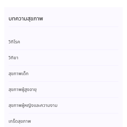
บทความสุขภาพ
วิกิโรค
วิกิยา
สุขภาพเด็ก
สุขภาพผู้สูงอายุ
สุขภาพผู้หญิงและความงาม
เกร็ดสุขภาพ