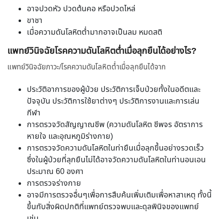
อาจปวดหัว ปวดต้นคอ หรือปวดไหล่
ขาชา
เมื่อความดันโลหิตต่ำมากอาจเป็นลม หมดสติ
แพทย์วินิจฉัยโรคความดันโลหิตต่ำเมื่อลุกยืนได้อย่างไร?
แพทย์วินิจฉัยภาวะ/โรคความดันโลหิตต่ำเมื่อลุกยืนได้จาก
ประวัติอาการของผู้ป่วย ประวัติการเจ็บป่วยทั้งในอดีตและ
ปัจจุบัน ประวัติการใช้ยาต่างๆ ประวัติการงานและการเล่น
กีฬา
การตรวจวัดสัญญาณชีพ (ความดันโลหิต ชีพจร อัตราการ
หายใจ และอุณหภูมิร่างกาย)
การตรวจวัดความดันโลหิตในท่ายืนเมื่อลุกขึ้นอย่างรวดเร็ว
ซึ่งในผู้ป่วยที่ลุกยืนไม่ได้อาจวัดความดันโลหิตในท่านอนเอน
ประมาณ 60 องศา
การตรวจร่างกาย
อาจมีการตรวจอื่นๆเพื่อการสืบค้นเพิ่มเติมเพื่อหาสาเหตุ ทั้งนี้
ขึ้นกับสิ่งผิดปกติที่แพทย์ตรวจพบและดุลพินิจของแพทย์
เช่น