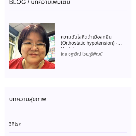
BLOG / บทความเพิ่มเติม
ความดันโลหิตต่ำเมื่อลุกยืน
(Orthostatic hypotension) -
Update
โดย ชฎาวีณ์ ไชยภูริพัฒน์
บทความสุขภาพ
วิกิโรค