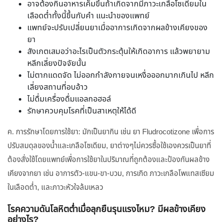
อาจต้องกินอาหารเค็มขึ้นถ้าเกิดจากมีภาวะเกลือโซเดียมใน
เลือดต่ำทั้งนี้ขึ้นกับคำ แนะนำของแพทย์
แพทย์จะปรับเปลี่ยนยาเมื่ออาการเกิดจากผลข้างเคียงของ
ยา
สังเกตเสมอว่าอะไรเป็นตัวกระตุ้นให้เกิดอาการ แล้วพยายาม
หลีกเลี่ยงปัจจัยนั้น
ไม่ตากแดดจัด ไม่ออกกำลังกายจนเหงื่อออกมากเกินไป หลีก
เลี่ยงสถานที่อบอ้าว
ไม่ดื่มเครื่องดื่มแอลกอฮอล์
รักษาควบคุมโรคที่เป็นสาเหตุให้ได้ดี
ค. การรักษาโดยการใช้ยา: มักเป็นยากิน เช่น ยา Fludrocotizone เพื่อการ
ปรับสมดุลของน้ำและเกลือโซเดียม, ยาต่างๆไม่ควรซื้อใช้เองควรเป็นยาที่
ต้องสั่งใช้โดยแพทย์เพื่อการใช้ยาในปริมาณที่ถูกต้องและป้องกันผลข้าง
เคียงจากยา เช่น อาการตัว-แขน-ขา-บวม, การเกิด ภาวะเกลือโพแทสเซียม
ในเลือดต่ำ, และภาวะหัวใจล้มเหลว
โรคความดันโลหิตต่ำเมื่อลุกยืนรุนแรงไหม? มีผลข้างเคียง
อย่างไร?