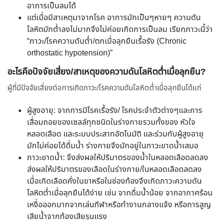
อาการเป็นลมได้
แต่เมื่อมีสาเหตุมาจากโรค อาการมักเป็นๆหายๆ ความดัน
โลหิตมักต่ำลงไม่มากจึงไม่ค่อยเกิดการเป็นลม เรียกภาวะนี้ว่า
“ภาวะ/โรคความดันต่ำ/ตกเมื่อลุกยืนเรื้อรัง (Chronic
orthostatic hypotension)”
อะไรคือปัจจัยเสี่ยง/สาเหตุของความดันโลหิตต่ำเมื่อลุกยืน?
ผู้ที่มีปัจจัยเสี่ยงต่อการเกิดภาวะ/โรคความดันโลหิตต่ำเมื่อลุกยืนได้แก่
ผู้สูงอายุ: จากการมีโรคเรื้อรัง/ โรคประจำตัวต่างๆและการ
เสื่อมถอยของเซลล์ทุกชนิดในร่างกายรวมทั้งของ หัวใจ
หลอดเลือด และระบบประสาทอัตโนมัติ และร่วมกับผู้สูงอายุ
มักไม่ค่อยได้ดื่มน้ำ ร่างกายจึงมักอยู่ในภาวะขาดน้ำเสมอ
ภาวะขาดน้ำ: จึงส่งผลให้ปริมาตรของน้ำในหลอดเลือดลดลง
ส่งผลให้ปริมาตรของเลือดในร่างกาย/ในหลอดเลือดลดลง
เมื่อเกิดเลือดคั่งในขาหรือในช่องท้องจึงเกิดภาวะความดัน
โลหิตต่ำเมื่อลุกยืนได้ง่าย เช่น จากดื่มน้ำน้อย จากอากาศร้อน
เหงื่อออกมากจากเล่นกีฬาหรือทำงานกลางแจ้ง หรือการสูญ
เสียน้ำจากท้องเสียรุนแรง