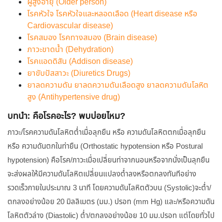
ผู้สูงอายุ (Older person)
โรคหัวใจ โรคหัวใจและหลอดเลือด (Heart disease หรือ
Cardiovascular disease)
โรคสมอง โรคทางสมอง (Brain disease)
ภาวะขาดน้ำ (Dehydration)
โรคแอดดิสัน (Addison disease)
ยาขับปัสสาวะ (Diuretics Drugs)
ยาลดความดัน ยาลดความดันเลือดสูง ยาลดความดันโลหิต
สูง (Antihypertensive drug)
บทนำ: คือโรคอะไร? พบบ่อยไหม?
ภาวะ/โรคความดันโลหิตต่ำเมื่อลุกยืน หรือ ความดันโลหิตตกเมื่อลุกยืน
หรือ ความดันตกในท่ายืน (Orthostatic hypotension หรือ Postural
hypotension) คือโรค/ภาวะเมื่อเปลี่ยนท่าจากนอนหรือจากนั่งเป็นลุกยืน
จะส่งผลให้มีความดันโลหิตเปลี่ยนแปลงต่ำลงหรือตกลงทันทีอย่าง
รวดเร็วภายในประมาณ 3 นาที โดยความดันโลหิตตัวบน (Systolic)จะต่ำ/
ตกลงอย่างน้อย 20 มิลลิเมตร (มม.) ปรอท (mm Hg) และ/หรือความดัน
โลหิตตัวล่าง (Diastolic) ต่ำ/ตกลงอย่างน้อย 10 มม.ปรอท แต่โดยทั่วไป