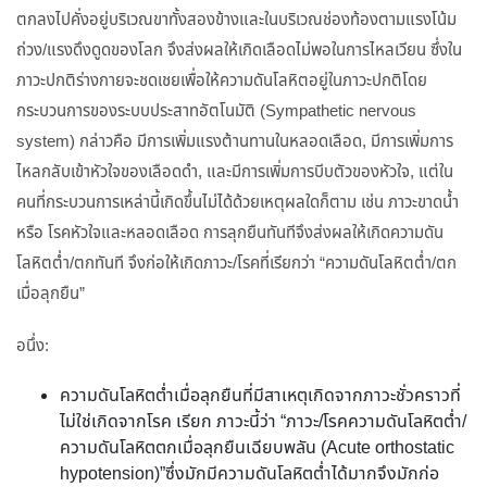
ตกลงไปคั่งอยู่บริเวณขาทั้งสองข้างและในบริเวณช่องท้องตามแรงโน้ม
ถ่วง/แรงดึงดูดของโลก จึงส่งผลให้เกิดเลือดไม่พอในการไหลเวียน ซึ่งใน
ภาวะปกติร่างกายจะชดเชยเพื่อให้ความดันโลหิตอยู่ในภาวะปกติโดย
กระบวนการของระบบประสาทอัตโนมัติ (Sympathetic nervous
system) กล่าวคือ มีการเพิ่มแรงต้านทานในหลอดเลือด, มีการเพิ่มการ
ไหลกลับเข้าหัวใจของเลือดดำ, และมีการเพิ่มการบีบตัวของหัวใจ, แต่ใน
คนที่กระบวนการเหล่านี้เกิดขึ้นไม่ได้ด้วยเหตุผลใดก็ตาม เช่น ภาวะขาดน้ำ
หรือ โรคหัวใจและหลอดเลือด การลุกยืนทันทีจึงส่งผลให้เกิดความดัน
โลหิตต่ำ/ตกทันที จึงก่อให้เกิดภาวะ/โรคที่เรียกว่า “ความดันโลหิตต่ำ/ตก
เมื่อลุกยืน”
อนึ่ง:
ความดันโลหิตต่ำเมื่อลุกยืนที่มีสาเหตุเกิดจากภาวะชั่วคราวที่
ไม่ใช่เกิดจากโรค เรียก ภาวะนี้ว่า “ภาวะ/โรคความดันโลหิตต่ำ/
ความดันโลหิตตกเมื่อลุกยืนเฉียบพลัน (Acute orthostatic
hypotension)”ซึ่งมักมีความดันโลหิตต่ำได้มากจึงมักก่อ