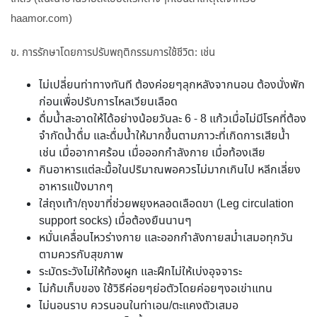
haamor.com)
ข. การรักษาโดยการปรับพฤติกรรมการใช้ชีวิต: เช่น
ไม่เปลี่ยนท่าทางทันที ต้องค่อยๆลุกหลังจากนอน ต้องนั่งพัก
ก่อนเพื่อปรับการไหลเวียนเลือด
ดื่มน้ำสะอาดให้ได้อย่างน้อยวันละ 6 - 8 แก้วเมื่อไม่มีโรคที่ต้อง
จำกัดน้ำดื่ม และดื่มน้ำให้มากขึ้นตามภาวะที่เกิดการเสียน้ำ
เช่น เมื่ออากาศร้อน เมื่อออกกำลังกาย เมื่อท้องเสีย
กินอาหารแต่ละมื้อในปริมาณพอควรไม่มากเกินไป หลีกเลี่ยง
อาหารแป้งมากๆ
ใส่ถุงเท้า/ถุงขาที่ช่วยพยุงหลอดเลือดขา (Leg circulation
support socks) เมื่อต้องยืนนานๆ
หมั่นเคลื่อนไหวร่างกาย และออกกำลังกายสม่ำเสมอทุกวัน
ตามควรกับสุขภาพ
ระมัดระวังไม่ให้ท้องผูก และฝึกไม่ให้เบ่งอุจจาระ
ไม่ก้มเก็บของ ใช้วิธีค่อยๆย่อตัวโดยค่อยๆงอเข่าแทน
ไม่นอนราบ ควรนอนในท่าเอน/ตะแคงตัวเสมอ