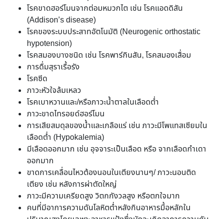
โรคขาดฮอร์โมนจากต่อมหมวกไต เช่น โรคแอดดิสัน
(Addison’s disease)
โรคของระบบประสาทอัตโนมัติ (Neurogenic orthostatic
hypotension)
โรคสมองบางชนิด เช่น โรคพาร์กินสัน, โรคสมองเสื่อม
การดื่มสุราเรื้อรัง
โรคซีด
ภาวะหัวใจล้มเหลว
โรคเบาหวานและ/หรือภาวะน้ำตาลในเลือดต่ำ
ภาวะขาดไทรอยด์ฮอร์โมน
การเสียสมดุลของน้ำและเกลือแร่ เช่น ภาวะมีโพแทสเซียมใน
เลือดต่ำ (Hypokalemia)
มีเลือดออกมาก เช่น อุจจาระเป็นเลือด หรือ จากเลือดกำเดา
ออกมาก
ขาดการเคลื่อนไหวต้องนอนในเตียงนานๆ/ ภาวะนอนติด
เตียง เช่น หลังการผ่าตัดใหญ่
ภาวะมีความเครียดสูง วิตกกังวลสูง หรือตกใจมาก
คนที่มีอาการความดันโลหิตต่ำหลังกินอาหารมื้อหลักใน