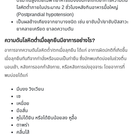
ปริมาณสูงโดยเฉพาะอาหารแป้งซึ่งมักจะเกิดอาการความดัน
โลหิตต่ำภายในประมาณ 2 ชั่วโมงหลังกินอาหารมื้อใหญ่
(Postprandial hypotension)
เป็นผลข้างเคียงจากยาบางชนิด เช่น ยาขับน้ำ/ยาขับปัสสาวะ
ยาคลายเครียด ยาลดความดัน
ความดันโลหิตต่ำเมื่อลุกยืนมีอาการอย่างไร?
อาการจากความดันโลหิตต่ำ/ตกเมื่อลุกยืน ได้แก่ อาการผิดปกติที่เกิดขึ้น
เมื่อลุกยืนทันทีจากท่านั่งหรือนอนเป็นท่ายืน ซึ่งมักพบเกิดบ่อยในช่วงตื่น
นอนเช้า, หลังการออกกำลังกาย, หรือหลังการเบ่งอุจจาระ โดยอาการที่
พบบ่อยได้แก่
มึนงง วิงเวียน
เซ
เหนื่อย
มือสั่น
หูไม่ได้ยิน หรือได้ยินน้อยลง หูอื้อ
ตาพร่า
คลื่นไส้