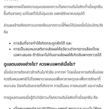
การพยากรณ์โรค/ความรุนแรงของภาวะ/โรคความดันโลหิตต่ำเมื่อลุกยืน
ขึ้นกับสาเหตุ แต่โดยทั่วไปไม่รุนแรง แพทย์รักษาควบคุมได้
ส่วนผลข้างเคียง/ภาวะแทรกซ้อนจากภาวะนี้ที่พบได้บ่อยเมื่อไม่ระมัดระวัง
คือ
การล้มที่อาจทำให้เกิดกระดูกหักได้ และ
การเป็นลมหมดสติอาจส่งผลให้อวัยวะต่างๆขาดเลือดโดย
เฉพาะสมอง ถ้ารักษาไม่ทันอาจส่งผลให้เกิดอัมพาตถาวรได้
ดูแลตนเองอย่างไร? ควรพบแพทย์เมื่อไร?
เมื่อมีอาการดังกล่าวข้างต้นใน’หัวข้อ อาการฯ’ โดยเมื่ออาการเกิดขึ้นบ่อย
ควรรีบพบแพทย์/ไปโรงพยาบาลเสมอเพื่อหาสาเหตุและเพื่อการรักษาที่
เหมาะสม ป้องกันอันตรายที่เกิดจาก การเป็นลม การหมดสติ และการล้ม
การดูแลตนเองเมื่อรู้ตัวว่ามีภาวะ/โรคความดันโลหิตต่ำเมื่อลุกยืน คือ
เมื่อพบแพทย์ควรปฏิบัติตาม แพทย์ พยาบาล แนะนำ ให้ถูก