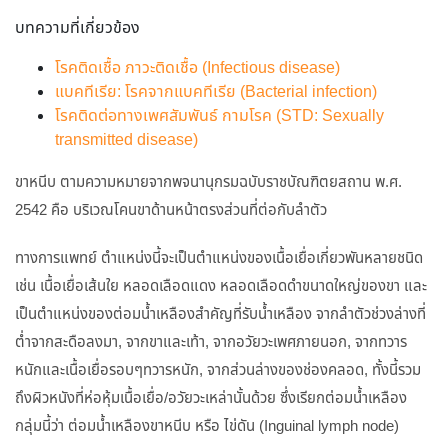
บทความที่เกี่ยวข้อง
โรคติดเชื้อ ภาวะติดเชื้อ (Infectious disease)
แบคทีเรีย: โรคจากแบคทีเรีย (Bacterial infection)
โรคติดต่อทางเพศสัมพันธ์ กามโรค (STD: Sexually
transmitted disease)
ขาหนีบ ตามความหมายจากพจนานุกรมฉบับราชบัณฑิตยสถาน พ.ศ.
2542 คือ บริเวณโคนขาด้านหน้าตรงส่วนที่ต่อกับลำตัว
ทางการแพทย์ ตำแหน่งนี้จะเป็นตำแหน่งของเนื้อเยื่อเกี่ยวพันหลายชนิด
เช่น เนื้อเยื่อเส้นใย หลอดเลือดแดง หลอดเลือดดำขนาดใหญ่ของขา และ
เป็นตำแหน่งของต่อมน้ำเหลืองสำคัญที่รับน้ำเหลือง จากลำตัวช่วงล่างที่
ต่ำจากสะดือลงมา, จากขาและเท้า, จากอวัยวะเพศภายนอก, จากทวาร
หนักและเนื้อเยื่อรอบๆทวารหนัก, จากส่วนล่างของช่องคลอด, ทั้งนี้รวม
ถึงผิวหนังที่ห่อหุ้มเนื้อเยื่อ/อวัยวะเหล่านั้นด้วย ซึ่งเรียกต่อมน้ำเหลือง
กลุ่มนี้ว่า ต่อมน้ำเหลืองขาหนีบ หรือ ไข่ดัน (Inguinal lymph node)