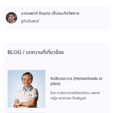
นายแพทย์ ธีรยุทธ เต็มธนะกิจไพศาล
สูตินรีแพทย์
BLOG / บทความที่เกี่ยวข้อง
ริดสีดวงทวาร (Hemorrhoids or
piles)
โดย ศาสตราจารย์เกียรติคุณ แพทย์
หญิง พวงทอง ไกรพิบูลย์