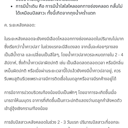
การมีน้ำเดิน คือ การมีน้ำใสใสไหลออกทางช่องคลอด กลั้นไม่
ได้เหมือนปัสสาวะ ทั้งนี้เกิดจากถุงน้ำคร่ำแตก
ค. ระยะหลังคลอด:
ในระยะหลังคลอดจะยังคงมีเลือดไหลออกทางช่องคลอดในปริมาณไม่มาก
ซึ่งเรียกว่า‘น้ำคาวปลา’ ในช่วงแรกจะมีสีแดงสด จากนั้นจะค่อยๆจางลง
เป็นสีน้ำตาล และเปลี่ยนเป็นสีใสๆ, โดยน้ำคาวปลาควรจะหมดภายใน 2 - 4
สัปดาห์, ซึ่งถ้าน้ำคาวปลาผิดปกติ เช่น เป็นเลือดสดตลอดเวลา หรือมีกลิ่น
เหม็นผิดปกติ หรือเมื่อผ่านระยะเวลานี้ไปแล้วยังคงมีน้ำคาวปลาอยู่, ควร
รีบพบสูตินรีเวชเพราะอาจมีการติดเชื้อในมดลูกหรืออาจมีรกค้างอยู่ได้
การมีอาการปวดบริเวณท้องน้อยบีบเป็นพักๆ โดยอาการจะเกิดขึ้นเมื่อ
มารดาให้นมบุตร อาการที่เกิดขึ้นเป็นภาวะปกติแสดงว่ามดลูกกำลังหดตัว
เข้าสู่อุ้งเชิงกราน/ท้องน้อย
การขับปัสสาวะหลังคลอดในช่วง 2 - 3 วันแรก ปริมาณปัสสาวะที่ออกจะ