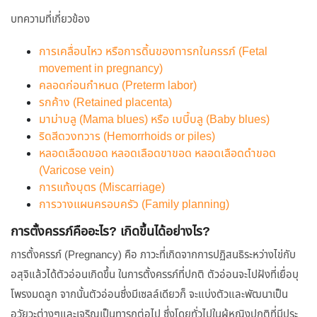
บทความที่เกี่ยวข้อง
การเคลื่อนไหว หรือการดิ้นของทารกในครรภ์ (Fetal
movement in pregnancy)
คลอดก่อนกำหนด (Preterm labor)
รกค้าง (Retained placenta)
มาม่าบลู (Mama blues) หรือ เบบี้บลู (Baby blues)
ริดสีดวงทวาร (Hemorrhoids or piles)
หลอดเลือดขอด หลอดเลือดขาขอด หลอดเลือดดำขอด
(Varicose vein)
การแท้งบุตร (Miscarriage)
การวางแผนครอบครัว (Family planning)
การตั้งครรภ์คืออะไร? เกิดขึ้นได้อย่างไร?
การตั้งครรภ์ (Pregnancy) คือ ภาวะที่เกิดจากการปฏิสนธิระหว่างไข่กับ
อสุจิแล้วได้ตัวอ่อนเกิดขึ้น ในการตั้งครรภ์ที่ปกติ ตัวอ่อนจะไปฝังที่เยื่อบุ
โพรงมดลูก จากนั้นตัวอ่อนซึ่งมีเซลล์เดียวก็ จะแบ่งตัวและพัฒนาเป็น
อวัยวะต่างๆและเจริญเป็นทารกต่อไป ซึ่งโดยทั่วไปในผู้หญิงปกติที่มีประ