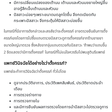
มีการเปลี่ยนแปลงของเต้านม เต้านมและหัวนมขยายใหญ่ขึ้น
อาจรู้สึกเจ็บเต้านมและหัวนม
ปัสสาวะบ่อยๆเพราะขนาดมดลูกโตขึ้น จึงกดเบียดทับ
กระเพาะปัสสาวะ จึงกระตุ้นให้ปัสสาวะบ่อยขึ้น
ในกรณีที่มีอาการดังกล่าวและสงสัยว่าจะตั้งครรภ์ อาจตรวจยืนยันการตั้ง
ครรภ์เองโดยการไปซื้อแถบตรวจปัสสาวะดูการตั้งครรภ์จากร้านขายยา
ขนาดใหญ่มาตรวจ ซึ่งหลังจากจุ่มแถบตรวจกับปัสสาวะ ‘ถ้าพบว่าแถบขึ้น
2 ขีดแสดงว่ามีการตั้งครรภ์’ ในกรณีที่ไม่แน่ใจควรรีบไปพบสูตินรีแพทย์
แพทย์วินิจฉัยได้อย่างไรว่าตั้งครรภ์?
แพทย์จะทำการวินิจฉัยว่าตั้งครรภ์ ทั่วไปโดย
ดูจากประวัติอาการ, ประวัติเพศสัมพันธ์, ประวัติขาดประจำ
เดือน
การตรวจร่างกาย
การตรวจภายใน
และมีการยืนยันผลการตรวจโดยการนำปัสสาวะไปตรวจดูการ