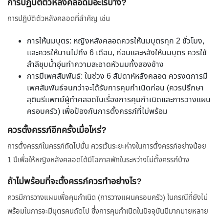
การปฏิบัติตัวหลังคลอดมีอะไรบ้าง?
การปฏิบัติตัวหลังคลอดที่สำคัญ เช่น
การให้นมบุตร: หญิงหลังคลอดควรให้นมบุตรทุก 2 ชั่วโมง,
และควรให้นานไปถึง 6 เดือน, ก่อนและหลังให้นมบุตร ควรใช้
สำลีชุบน้ำอุ่นทำความสะอาดหัวนมทั้งสองข้าง
การมีเพศสัมพันธ์: ในช่วง 6 สัปดาห์หลังคลอด ควรงดการมี
เพศสัมพันธ์จนกว่าจะได้รับการคุมกำเนิดก่อน (ควรปรึกษา
สุตินรีแพทย์ผู้ทำคลอดในเรื่องการคุมกำเนิดและการวางแผน
ครอบครัว) เพื่อป้องกันการตั้งครรภ์ที่ไม่พร้อม
ควรตั้งครรภ์อีกครั้งเมื่อไหร่?
การตั้งครรภ์ในครรภ์ถัดไปนั้น ควรเว้นระยะห่างในการตั้งครรภ์อย่างน้อย
1 ปีเพื่อให้หญิงหลังคลอดได้มีโอกาสพักในระหว่างไม่ตั้งครรภ์บ้าง
ถ้าไม่พร้อมที่จะตั้งครรภ์ควรทำอย่างไร?
ควรมีการวางแผนเพื่อคุมกำเนิด (การวางแผนครอบครัว) ในกรณีที่ยังไม่
พร้อมในการจะมีบุตรคนถัดไป ซึ่งการคุมกำเนิดในปัจจุบันมีมากมายหลาย