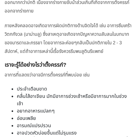
ออกมากกว่าปกติ เนื่องจากร่างกายขับน้ำส่วนเกินที่เกิดจากการตั้งครรภ์
ออกจากร่างกาย
ภายหลังคลอดอาจเกิดอาการผิดปกติทางด้านจิตใจได้ เช่น อาการซึมเศร้า
วิตกกังวล (มาม่าบลู) ซึ่งสาเหตุอาจเกิดจากปัญหาความสับสนในบทบาท
ของมารดาและภรรยา โดยอาการจะค่อยๆกลับเป็นปกติภายใน 2 - 3
สัปดาห์, แต่ถ้าอาการเหล่านี้เรื้อรังควรรีบพบสูตินรีแพทย์
เราจะรู้ได้อย่างไรว่าตั้งครรภ์?
อาการที่แสดงว่าอาจมีการตั้งครรภ์ที่พบบ่อย เช่น
ประจำเดือนขาด
คลื่นไส้อาเจียน มักมีอาการช่วงเช้าหรือมีอาการมากในช่วง
เช้า
อยากอาหารแปลกๆ
อ่อนเพลีย
อารมณ์แปรปรวน
อาจปวดหัวบ่อยขึ้นแต่ไม่รุนแรง