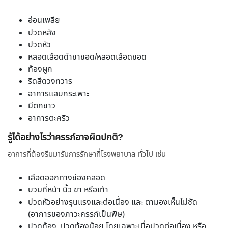
อ่อนเพลีย
ปวดหลัง
ปวดหัว
หลอดเลือดดำขาขอด/หลอดเลือดขอด
ท้องผูก
ริดสีดวงทวาร
อาการแสบกระเพาะ
มีตกขาว
อาการตะคริว
รู้ได้อย่างไรว่าครรภ์อาจผิดปกติ?
อาการที่ต้องรีบมารับการรักษาที่โรงพยาบาล ทั่วไป เช่น
เลือดออกทางช่องคลอด
บวมที่หน้า นิ้ว ขา หรือเท้า
ปวดหัวอย่างรุนแรงและต่อเนื่อง และ ตามองเห็นไม่ชัด
(อาการของภาวะครรภ์เป็นพิษ)
ปวดท้อง, ปวดท้องน้อย โดยเฉพาะเมื่อปวดต่อเนื่อง หรือ