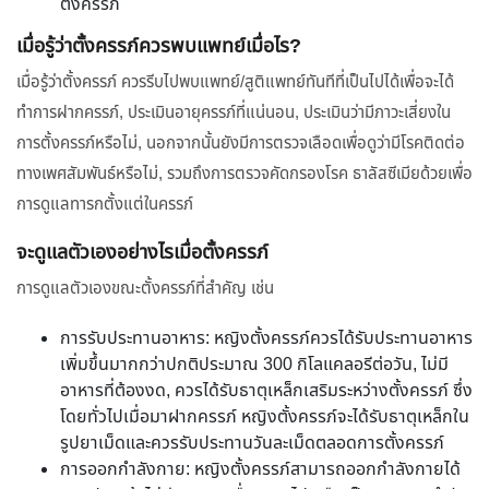
ตั้งครรภ์
เมื่อรู้ว่าตั้งครรภ์ควรพบแพทย์เมื่อไร?
เมื่อรู้ว่าตั้งครรภ์ ควรรีบไปพบแพทย์/สูติแพทย์ทันทีที่เป็นไปได้เพื่อจะได้
ทำการฝากครรภ์, ประเมินอายุครรภ์ที่แน่นอน, ประเมินว่ามีภาวะเสี่ยงใน
การตั้งครรภ์หรือไม่, นอกจากนั้นยังมีการตรวจเลือดเพื่อดูว่ามีโรคติดต่อ
ทางเพศสัมพันธ์หรือไม่, รวมถึงการตรวจคัดกรองโรค ธาลัสซีเมียด้วยเพื่อ
การดูแลทารกตั้งแต่ในครรภ์
จะดูแลตัวเองอย่างไรเมื่อตั้งครรภ์
การดูแลตัวเองขณะตั้งครรภ์ที่สำคัญ เช่น
การรับประทานอาหาร: หญิงตั้งครรภ์ควรได้รับประทานอาหาร
เพิ่มขึ้นมากกว่าปกติประมาณ 300 กิโลแคลอรีต่อวัน, ไม่มี
อาหารที่ต้องงด, ควรได้รับธาตุเหล็กเสริมระหว่างตั้งครรภ์ ซึ่ง
โดยทั่วไปเมื่อมาฝากครรภ์ หญิงตั้งครรภ์จะได้รับธาตุเหล็กใน
รูปยาเม็ดและควรรับประทานวันละเม็ดตลอดการตั้งครรภ์
การออกกำลังกาย: หญิงตั้งครรภ์สามารถออกกำลังกายได้