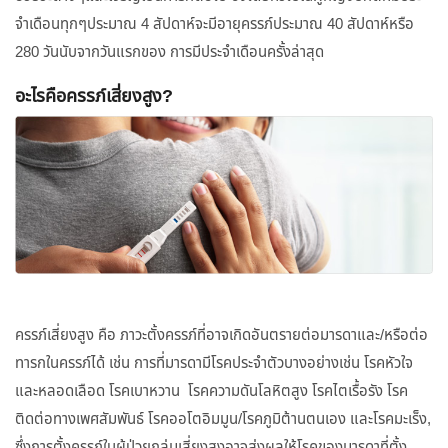
จำเดือนทุกๆประมาณ 4 สัปดาห์จะมีอายุครรภ์ประมาณ 40 สัปดาห์หรือ
280 วันนับจากวันแรกของ การมีประจำเดือนครั้งล่าสุด
อะไรคือครรภ์เสี่ยงสูง?
ครรภ์เสี่ยงสูง คือ ภาวะตั้งครรภ์ที่อาจเกิดอันตรายต่อมารดาและ/หรือต่อ
ทารกในครรภ์ได้ เช่น การที่มารดามีโรคประจำตัวบางอย่างเช่น โรคหัวใจ
และหลอดเลือด โรคเบาหวาน โรคความดันโลหิตสูง โรคไตเรื้อรัง โรค
ติดต่อทางเพศสัมพันธ์ โรคออโตอิมมูน/โรคภูมิต้านตนเอง และโรคมะเร็ง,
ซึ่งการตั้งครรภ์ในผู้ป่วยกลุ่มเสี่ยงสูงอาจส่งผลให้โรคของมารดาที่ตั้ง