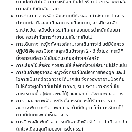
ตามปกติ ถ้าไม่มีอาการเหนื่อยเกินไป หรือ เป็นการออกกำลัง
กายชนิดที่เกิดอันตราย
การทำงาน: ควรหลีกเลี่ยงงานที่ต้องออกกำลังมาก, ไม่ควร
ทำงานต่อเนื่องจนเกิดอาการเหนื่อยมาก, ควรมีเวลาพัก
ระหว่างวัน, หญิงตั้งครรภ์ที่เคยคลอดบุตรน้ำหนักน้อยมา
ก่อน ควรจำกัดการทำงานไม่ให้มากเกินไป
การเดินทาง: หญิงตั้งครรภ์สามารถเดินทางได้ แต่มีข้อควร
ปฏิบัติ คือ ควรมีโอกาสลุกเดินบ้างทุก 2 - 3 ชั่วโมง, กรณีที่
นั่งรถยนต์ควรใช้เข็มขัดนิรภัยอย่างเคร่งครัด
การเลือกใช้เสื้อผ้า: ควรสวมใส่เสื้อผ้าที่สวมใส่สบายไม่รัดแน่น
การขับถ่ายอุจจาระ: หญิงตั้งครรภ์มักมีอาการท้องผูก และมี
โอกาสเป็นริดสีดวงทวาร ได้มากขึ้น จึงควรพยายามป้องกัน
ไม่ให้ท้องผูกโดยดื่มน้ำให้มากพอ, รับประทานอาหารที่มีใย
อาหารมากขึ้น (ผักและผลไม้), และออกกำลังกายพอสมควร
การดูแลสุขภาพฟัน: หญิงตั้งครรภ์ควรได้รับการตรวจ
สุขภาพฟันจากทันตแพทย์ และถ้ามีปัญหา ก็ทำการรักษาได้
ตามที่ทันตแพทย์เห็นสมควร
การมีเพศสัมพันธ์: สามารถมีเพศสัมพันธ์ได้ตามปกติ, ยกเว้น
ในช่วงเดือนสุดท้ายของการตั้งครรภ์