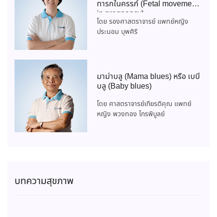
ทารกในครรภ์ (Fetal movement
in pregnancy)
โดย รองศาสตราจารย์ แพทย์หญิง
ประนอม บุพศิริ
มาม่าบลู (Mama blues) หรือ เบบี้
บลู (Baby blues)
โดย ศาสตราจารย์เกียรติคุณ แพทย์
หญิง พวงทอง ไกรพิบูลย์
บทความสุขภาพ