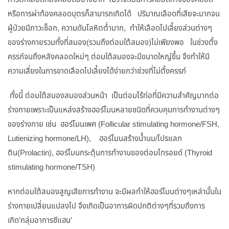
หรือการผ่าท้องคลอดบุตรก็สามารถเกิดได้ ปริมาณเลือดที่เสียจะมากจน
ผู้ป่วยมีภาวะช็อก, ความดันโลหิตต่ำมาก, ทำให้เลือดไปเลี้ยงส่วนต่างๆ
ของร่างกายรวมทั้งที่สมอง(รวมถึงต่อมใต้สมอง)ไม่เพียงพอ ในช่วงตั้ง
ครรภ์จนถึงหลังคลอดใหม่ๆ ต่อมใต้สมองจะมีขนาดใหญ่ขึ้น จึงทำให้มี
ความเสี่ยงในการขาดเลือดไปเลี้ยงได้ง่ายกว่าช่วงที่ไม่ตั้งครรภ์
ทั้งนี้ ต่อมใต้สมองสมองส่วนหน้า เป็นต่อมไร้ท่อที่มีความสำคัญมากต่อ
ร่างกายเพราะเป็นแหล่งสร้างฮอร์โมนหลายชนิดที่ควบคุมการทำงานต่างๆ
ของร่างกาย เช่น ฮอร์โมนเพศ (Follicular stimulating hormone/FSH,
Lutienizing hormone/LH), ฮอร์โมนสร้างน้ำนม/โปรแลก
ติน(Prolactin), ฮอร์โมนกระตุ้นการทำงานของต่อมไทรอยด์ (Thyroid
stimulating hormone/TSH)
หากต่อมใต้สมองสูญเสียการทำงาน จะมีผลทำให้ฮอร์โมนต่างๆเหล่านั้นใน
ร่างกายเปลี่ยนแปลงไป จึงเกิดเป็นอาการผิดปกติต่างๆที่รวมถึงการ
เกิด’กลุ่มอาการซีแฮน’