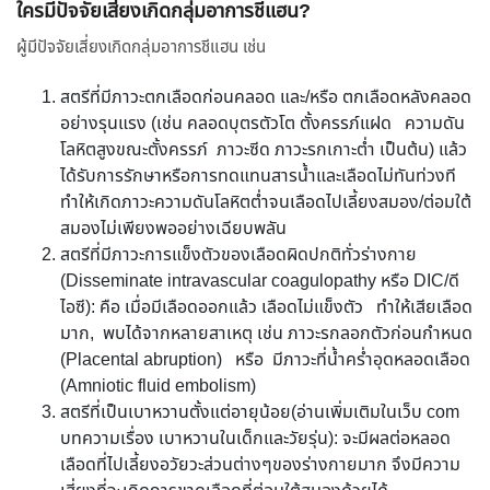
ใครมีปัจจัยเสี่ยงเกิดกลุ่มอาการชีแฮน?
ผู้มีปัจจัยเสี่ยงเกิดกลุ่มอาการชีแฮน เช่น
สตรีที่มีภาวะตกเลือดก่อนคลอด และ/หรือ ตกเลือดหลังคลอด
อย่างรุนแรง (เช่น คลอดบุตรตัวโต ตั้งครรภ์แฝด ความดัน
โลหิตสูงขณะตั้งครรภ์ ภาวะซีด ภาวะรกเกาะต่ำ เป็นต้น) แล้ว
ได้รับการรักษาหรือการทดแทนสารน้ำและเลือดไม่ทันท่วงที
ทำให้เกิดภาวะความดันโลหิตต่ำจนเลือดไปเลี้ยงสมอง/ต่อมใต้
สมองไม่เพียงพออย่างเฉียบพลัน
สตรีที่มีภาวะการแข็งตัวของเลือดผิดปกติทั่วร่างกาย
(Disseminate intravascular coagulopathy หรือ DIC/ดี
ไอซี): คือ เมื่อมีเลือดออกแล้ว เลือดไม่แข็งตัว ทำให้เสียเลือด
มาก, พบได้จากหลายสาเหตุ เช่น ภาวะรกลอกตัวก่อนกำหนด
(Placental abruption) หรือ มีภาวะที่น้ำคร่ำอุดหลอดเลือด
(Amniotic fluid embolism)
สตรีที่เป็นเบาหวานตั้งแต่อายุน้อย(อ่านเพิ่มเติมในเว็บ com
บทความเรื่อง เบาหวานในเด็กและวัยรุ่น): จะมีผลต่อหลอด
เลือดที่ไปเลี้ยงอวัยวะส่วนต่างๆของร่างกายมาก จึงมีความ