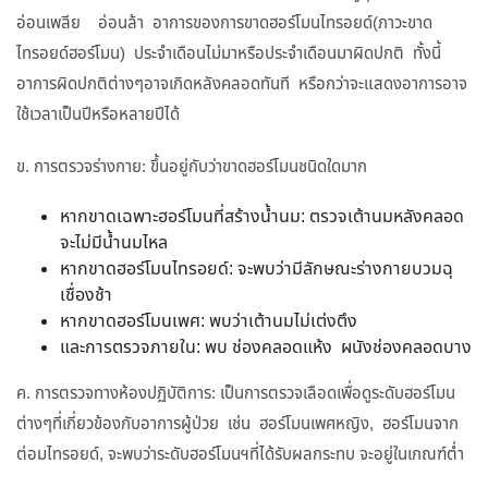
อ่อนเพลีย อ่อนล้า อาการของการขาดฮอร์โมนไทรอยด์(ภาวะขาด
ไทรอยด์ฮอร์โมน) ประจำเดือนไม่มาหรือประจำเดือนมาผิดปกติ ทั้งนี้
อาการผิดปกติต่างๆอาจเกิดหลังคลอดทันที หรือกว่าจะแสดงอาการอาจ
ใช้เวลาเป็นปีหรือหลายปีได้
ข. การตรวจร่างกาย: ขึ้นอยู่กับว่าขาดฮอร์โมนชนิดใดมาก
หากขาดเฉพาะฮอร์โมนที่สร้างน้ำนม: ตรวจเต้านมหลังคลอด
จะไม่มีน้ำนมไหล
หากขาดฮอร์โมนไทรอยด์: จะพบว่ามีลักษณะร่างกายบวมฉุ
เชื่องช้า
หากขาดฮอร์โมนเพศ: พบว่าเต้านมไม่เต่งตึง
และการตรวจภายใน: พบ ช่องคลอดแห้ง ผนังช่องคลอดบาง
ค. การตรวจทางห้องปฏิบัติการ: เป็นการตรวจเลือดเพื่อดูระดับฮอร์โมน
ต่างๆที่เกี่ยวข้องกับอาการผู้ป่วย เช่น ฮอร์โมนเพศหญิง, ฮอร์โมนจาก
ต่อมไทรอยด์, จะพบว่าระดับฮอร์โมนฯที่ได้รับผลกระทบ จะอยู่ในเกณฑ์ต่ำ