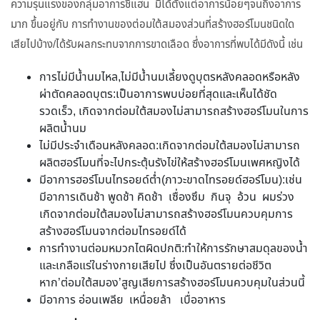
ความรุนแรงของกลุ่มอาการชีแฮน มีได้ตั้งแต่อาการน้อยๆจนถึงอาการ
มาก ขึ้นอยู่กับ การทำงานของต่อมใต้สมองส่วนที่สร้างฮอร์โมนชนิดใด
เสียไปบ้าง/ได้รับผลกระทบจากการขาดเลือด ซึ่งอาการที่พบได้มีดังนี้ เช่น
การไม่มีน้ำนมไหล,ไม่มีน้ำนมเลี้ยงดูบุตรหลังคลอดหรือหลัง
ผ่าตัดคลอดบุตร:เป็นอาการพบบ่อยที่สุดและเห็นได้ชัด
รวดเร็ว, เกิดจากต่อมใต้สมองไม่สามารถสร้างฮอร์โมนในการ
ผลิตน้ำนม
ไม่มีประจำเดือนหลังคลอด:เกิดจากต่อมใต้สมองไม่สามารถ
ผลิตฮอร์โมนที่จะไปกระตุ้นรังไข่ให้สร้างฮอร์โมนเพศหญิงได้
มีอาการฮอร์โมนไทรอยด์ต่ำ(ภาวะขาดไทรอยด์ฮอร์โมน):เช่น
มีอาการเดินช้า พูดช้า คิดช้า เซื่องซึม กินจุ อ้วน ผมร่วง
เกิดจากต่อมใต้สมองไม่สามารถสร้างฮอร์โมนควบคุมการ
สร้างฮอร์โมนจากต่อมไทรอยด์ได้
การทำงานต่อมหมวกไตผิดปกติ:ทำให้การรักษาสมดุลของน้ำ
และเกลือแร่ในร่างกายเสียไป ซึ่งเป็นอันตรายต่อชีวิต
หาก’ต่อมใต้สมอง’สูญเสียการสร้างฮอร์โมนควบคุมในส่วนนี้
มีอาการ อ่อนเพลีย เหนื่อยล้า เบื่ออาหาร