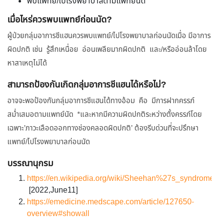
พบแพทย์/ไปโรงพยาบาลตามแพทย์นัด
เมื่อไหร่ควรพบแพทย์ก่อนนัด?
ผู้ป่วยกลุ่มอาการชีแฮนควรพบแพทย์/ไปโรงพยาบาลก่อนนัดเมื่อ มีอาการ
ผิดปกติ เช่น รู้สึกเหนื่อย อ่อนเพลียมากผิดปกติ และ/หรืออ่อนล้าโดย
หาสาเหตุไม่ได้
สามารถป้องกันเกิดกลุ่มอาการชีแฮนได้หรือไม่?
อาจจะพอป้องกันกลุ่มอาการชีแฮนได้ทางอ้อม คือ มีการฝากครรภ์
สม่ำเสมอตามแพทย์นัด *และหากมีความผิดปกติระหว่างตั้งครรภ์โดย
เฉพาะ’ภาวะเลือดออกทางช่องคลอดผิดปกติ’ ต้องรีบด่วนที่จะปรึกษา
แพทย์/ไปโรงพยาบาลก่อนนัด
บรรณานุกรม
https://en.wikipedia.org/wiki/Sheehan%27s_syndrome
[2022,June11]
https://emedicine.medscape.com/article/127650-
overview#showall