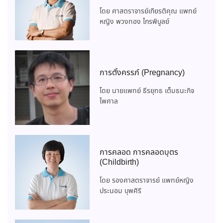
โดย ศาสตราจารย์เกียรติคุณ แพทย์
หญิง พวงทอง ไกรพิบูลย์
การตั้งครรภ์ (Pregnancy)
โดย นายแพทย์ ธีรยุทธ เต็มธนะกิจ
ไพศาล
การคลอด การคลอดบุตร
(Childbirth)
โดย รองศาสตราจารย์ แพทย์หญิง
ประนอม บุพศิริ