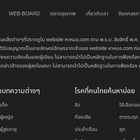
WEB-BOARD
ตลาดสุขภาพ
เกี่ยวกับเรา
ข้อตกลงกา
ละสิ่งต่างๆที่ปรากฏใน website หาหมอ.com ตาม พ.ร.บ. ลิขสิทธิ์ พ.ศ.
่จะได้รับอนุญาตเป็นลายลักษณ์อักษรจากเจ้าของ website หาหมอ.com ก
ียงความคิดเห็นของผู้เขียน ไม่สามารถนำไปเป็นหลักฐานในการฟ้องร้อง
นการกล่าวอ้างของผู้ลงโฆษณา ไม่สามารถนำไปเป็นหลักฐานในการฟ้องร้อง 
ดบทความต่างๆ
โรคที่คนไทยค้นหาบ่อย
เด็ก
สิว
ไข้เลือดอ
ผู้หญิง
ท้องเสีย
ตากระตุก
ู้สูงอายุ
ประจำเดือน
หูด