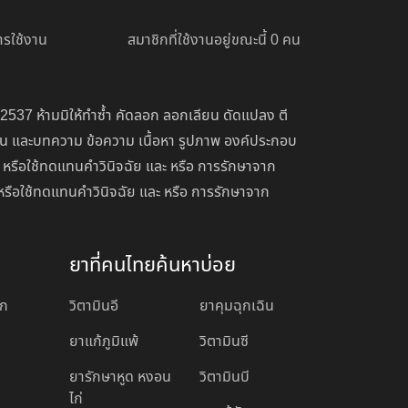
รใช้งาน
สมาชิกที่ใช้งานอยู่ขณะนี้ 0 คน
 2537 ห้ามมิให้ทำซ้ำ คัดลอก ลอกเลียน ดัดแปลง ตี
่อน และบทความ ข้อความ เนื้อหา รูปภาพ องค์ประกอบ
 หรือใช้ทดแทนคำวินิจฉัย และ หรือ การรักษาจาก
หรือใช้ทดแทนคำวินิจฉัย และ หรือ การรักษาจาก
ยาที่คนไทยค้นหาบ่อย
อก
วิตามินอี
ยาคุมฉุกเฉิน
ยาแก้ภูมิแพ้
วิตามินซี
ยารักษาหูด หงอน
วิตามินบี
ไก่