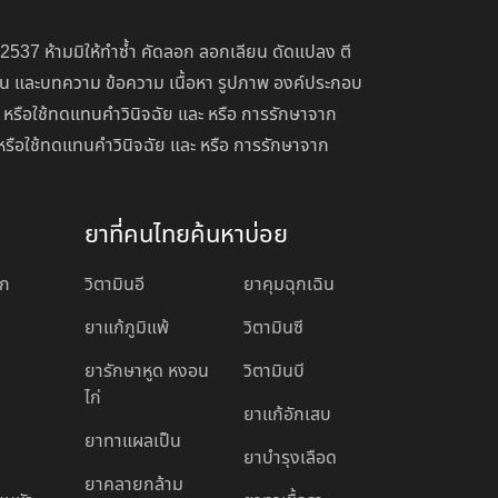
 2537 ห้ามมิให้ทำซ้ำ คัดลอก ลอกเลียน ดัดแปลง ตี
่อน และบทความ ข้อความ เนื้อหา รูปภาพ องค์ประกอบ
 หรือใช้ทดแทนคำวินิจฉัย และ หรือ การรักษาจาก
หรือใช้ทดแทนคำวินิจฉัย และ หรือ การรักษาจาก
ยาที่คนไทยค้นหาบ่อย
อก
วิตามินอี
ยาคุมฉุกเฉิน
ยาแก้ภูมิแพ้
วิตามินซี
ยารักษาหูด หงอน
วิตามินบี
ไก่
ยาแก้อักเสบ
ยาทาแผลเป็น
ยาบํารุงเลือด
ยาคลายกล้าม