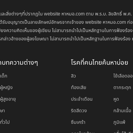
ละสิ่งต่างๆที่ปรากฏใน website หาหมอ.com ตาม พ.ร.บ. ลิขสิทธิ์ พ.ศ.
่จะได้รับอนุญาตเป็นลายลักษณ์อักษรจากเจ้าของ website หาหมอ.com ก
ียงความคิดเห็นของผู้เขียน ไม่สามารถนำไปเป็นหลักฐานในการฟ้องร้อง
นการกล่าวอ้างของผู้ลงโฆษณา ไม่สามารถนำไปเป็นหลักฐานในการฟ้องร้อง 
ดบทความต่างๆ
โรคที่คนไทยค้นหาบ่อย
เด็ก
สิว
ไข้เลือดอ
ผู้หญิง
ท้องเสีย
ตากระตุก
ู้สูงอายุ
ประจำเดือน
หูด
กษา
ริดสีดวง
กล้ามเนื้อ
ทั่วไป
ซึมเศร้า
ภูมิแพ้