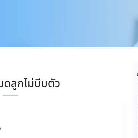
มดลูกไม่บีบตัว
ร