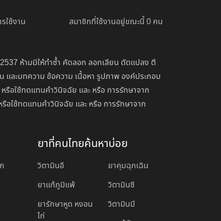
รใช้งาน
สมาชิกที่ใช้งานอยู่ขณะนี้ 0 คน
 2537 ห้ามมิให้ทำซ้ำ คัดลอก ลอกเลียน ดัดแปลง ตี
่อน และบทความ ข้อความ เนื้อหา รูปภาพ องค์ประกอบ
 หรือใช้ทดแทนคำวินิจฉัย และ หรือ การรักษาจาก
หรือใช้ทดแทนคำวินิจฉัย และ หรือ การรักษาจาก
ยาที่คนไทยค้นหาบ่อย
อก
วิตามินอี
ยาคุมฉุกเฉิน
ยาแก้ภูมิแพ้
วิตามินซี
ยารักษาหูด หงอน
วิตามินบี
ไก่