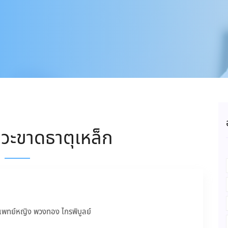
าวะขาดธาตุเหล็ก
แพทย์หญิง พวงทอง ไกรพิบูลย์