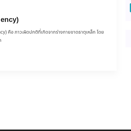
ciency)
ncy) คือ ภาวะผิดปกติที่เกิดจากร่างกายขาดธาตุเหล็ก โดย
ค