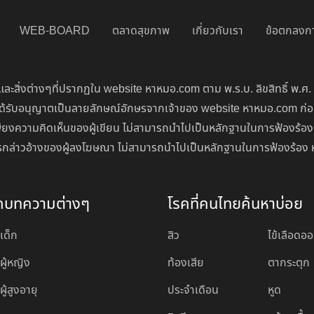
WEB-BOARD
ตลาดสุขภาพ
เกี่ยวกับเรา
ข้อตกลงกา
ละสิ่งต่างๆที่ปรากฏใน website หาหมอ.com ตาม พ.ร.บ. ลิขสิทธิ์ พ.ศ.
่จะได้รับอนุญาตเป็นลายลักษณ์อักษรจากเจ้าของ website หาหมอ.com ก
ียงความคิดเห็นของผู้เขียน ไม่สามารถนำไปเป็นหลักฐานในการฟ้องร้อง
นการกล่าวอ้างของผู้ลงโฆษณา ไม่สามารถนำไปเป็นหลักฐานในการฟ้องร้อง 
ดบทความต่างๆ
โรคที่คนไทยค้นหาบ่อย
เด็ก
สิว
ไข้เลือดอ
ผู้หญิง
ท้องเสีย
ตากระตุก
ู้สูงอายุ
ประจำเดือน
หูด