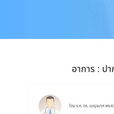
อาการ : ปา
โดย ร.ศ. ดร. เบญจมาศ พระธา