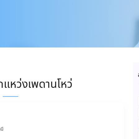
กแหว่งเพดานโหว่
นี