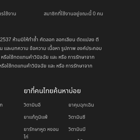
รใช้งาน
สมาชิกที่ใช้งานอยู่ขณะนี้ 0 คน
 2537 ห้ามมิให้ทำซ้ำ คัดลอก ลอกเลียน ดัดแปลง ตี
่อน และบทความ ข้อความ เนื้อหา รูปภาพ องค์ประกอบ
 หรือใช้ทดแทนคำวินิจฉัย และ หรือ การรักษาจาก
หรือใช้ทดแทนคำวินิจฉัย และ หรือ การรักษาจาก
ยาที่คนไทยค้นหาบ่อย
อก
วิตามินอี
ยาคุมฉุกเฉิน
ยาแก้ภูมิแพ้
วิตามินซี
ยารักษาหูด หงอน
วิตามินบี
ไก่