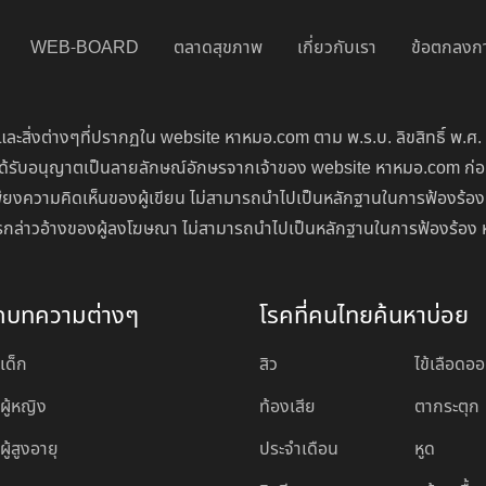
WEB-BOARD
ตลาดสุขภาพ
เกี่ยวกับเรา
ข้อตกลงกา
ละสิ่งต่างๆที่ปรากฏใน website หาหมอ.com ตาม พ.ร.บ. ลิขสิทธิ์ พ.ศ.
่จะได้รับอนุญาตเป็นลายลักษณ์อักษรจากเจ้าของ website หาหมอ.com ก
ียงความคิดเห็นของผู้เขียน ไม่สามารถนำไปเป็นหลักฐานในการฟ้องร้อง
นการกล่าวอ้างของผู้ลงโฆษณา ไม่สามารถนำไปเป็นหลักฐานในการฟ้องร้อง 
ดบทความต่างๆ
โรคที่คนไทยค้นหาบ่อย
เด็ก
สิว
ไข้เลือดอ
ผู้หญิง
ท้องเสีย
ตากระตุก
ู้สูงอายุ
ประจำเดือน
หูด