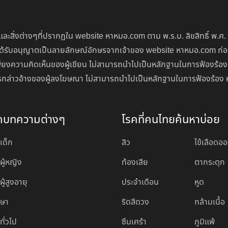
ละสิ่งต่างๆที่ปรากฏใน website หาหมอ.com ตาม พ.ร.บ. ลิขสิทธิ์ พ.ศ.
่จะได้รับอนุญาตเป็นลายลักษณ์อักษรจากเจ้าของ website หาหมอ.com ก
ียงความคิดเห็นของผู้เขียน ไม่สามารถนำไปเป็นหลักฐานในการฟ้องร้อง
นการกล่าวอ้างของผู้ลงโฆษณา ไม่สามารถนำไปเป็นหลักฐานในการฟ้องร้อง 
ดบทความต่างๆ
โรคที่คนไทยค้นหาบ่อย
เด็ก
สิว
ไข้เลือดอ
ผู้หญิง
ท้องเสีย
ตากระตุก
ู้สูงอายุ
ประจำเดือน
หูด
กษา
ริดสีดวง
กล้ามเนื้อ
ทั่วไป
ซึมเศร้า
ภูมิแพ้