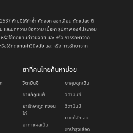
 2537 ห้ามมิให้ทำซ้ำ คัดลอก ลอกเลียน ดัดแปลง ตี
่อน และบทความ ข้อความ เนื้อหา รูปภาพ องค์ประกอบ
 หรือใช้ทดแทนคำวินิจฉัย และ หรือ การรักษาจาก
หรือใช้ทดแทนคำวินิจฉัย และ หรือ การรักษาจาก
ยาที่คนไทยค้นหาบ่อย
อก
วิตามินอี
ยาคุมฉุกเฉิน
ยาแก้ภูมิแพ้
วิตามินซี
ยารักษาหูด หงอน
วิตามินบี
ไก่
ยาแก้อักเสบ
ยาทาแผลเป็น
ยาบํารุงเลือด