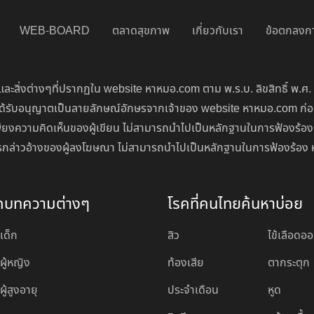
WEB-BOARD
ตลาดสุขภาพ
เกี่ยวกับเรา
ข้อตกลงกา
ละสิ่งต่างๆที่ปรากฏใน website หาหมอ.com ตาม พ.ร.บ. ลิขสิทธิ์ พ.ศ.
่จะได้รับอนุญาตเป็นลายลักษณ์อักษรจากเจ้าของ website หาหมอ.com ก
ียงความคิดเห็นของผู้เขียน ไม่สามารถนำไปเป็นหลักฐานในการฟ้องร้อง
นการกล่าวอ้างของผู้ลงโฆษณา ไม่สามารถนำไปเป็นหลักฐานในการฟ้องร้อง 
ดบทความต่างๆ
โรคที่คนไทยค้นหาบ่อย
เด็ก
สิว
ไข้เลือดอ
ผู้หญิง
ท้องเสีย
ตากระตุก
ู้สูงอายุ
ประจำเดือน
หูด