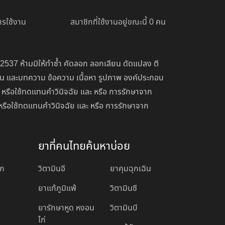
รใช้งาน
สมาชิกที่ใช้งานอยู่ขณะนี้ 0 คน
 2537 ห้ามมิให้ทำซ้ำ คัดลอก ลอกเลียน ดัดแปลง ตี
่อน และบทความ ข้อความ เนื้อหา รูปภาพ องค์ประกอบ
 หรือใช้ทดแทนคำวินิจฉัย และ หรือ การรักษาจาก
หรือใช้ทดแทนคำวินิจฉัย และ หรือ การรักษาจาก
ยาที่คนไทยค้นหาบ่อย
อก
วิตามินอี
ยาคุมฉุกเฉิน
ยาแก้ภูมิแพ้
วิตามินซี
ยารักษาหูด หงอน
วิตามินบี
ไก่