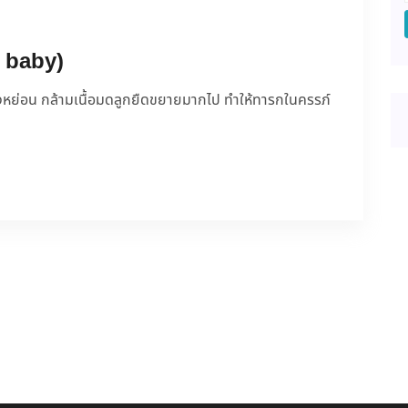
e baby)
ท้องหย่อน กล้ามเนื้อมดลูกยืดขยายมากไป ทำให้ทารกในครรภ์