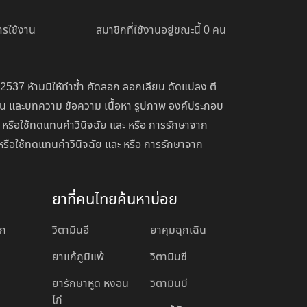
รใช้งาน
สมาชิกที่ใช้งานอยู่ขณะนี้ 0 คน
 2537 ห้ามมิให้ทำซ้ำ คัดลอก ลอกเลียน ดัดแปลง ตี
่อน และบทความ ข้อความ เนื้อหา รูปภาพ องค์ประกอบ
 หรือใช้ทดแทนคำวินิจฉัย และ หรือ การรักษาจาก
หรือใช้ทดแทนคำวินิจฉัย และ หรือ การรักษาจาก
ยาที่คนไทยค้นหาบ่อย
อก
วิตามินอี
ยาคุมฉุกเฉิน
ยาแก้ภูมิแพ้
วิตามินซี
ยารักษาหูด หงอน
วิตามินบี
ไก่