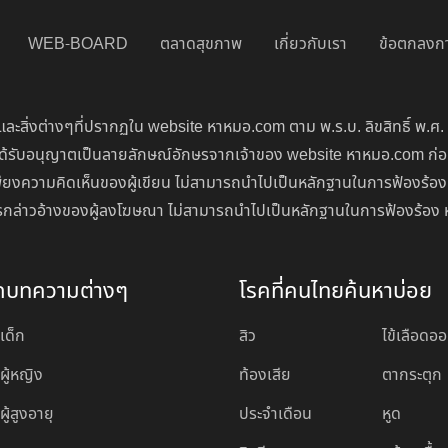
WEB-BOARD
ตลาดสุขภาพ
เกี่ยวกับเรา
ข้อตกลงกา
ละสิ่งต่างๆที่ปรากฏใน website หาหมอ.com ตาม พ.ร.บ. ลิขสิทธิ์ พ.ศ.
่จะได้รับอนุญาตเป็นลายลักษณ์อักษรจากเจ้าของ website หาหมอ.com ก
ียงความคิดเห็นของผู้เขียน ไม่สามารถนำไปเป็นหลักฐานในการฟ้องร้อง
นการกล่าวอ้างของผู้ลงโฆษณา ไม่สามารถนำไปเป็นหลักฐานในการฟ้องร้อง 
ดบทความต่างๆ
โรคที่คนไทยค้นหาบ่อย
เด็ก
สิว
ไข้เลือดอ
ผู้หญิง
ท้องเสีย
ตากระตุก
ู้สูงอายุ
ประจำเดือน
หูด