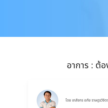
อาการ : ต้อ
โดย เภสัชกร อภัย ราษฎรวิจิต