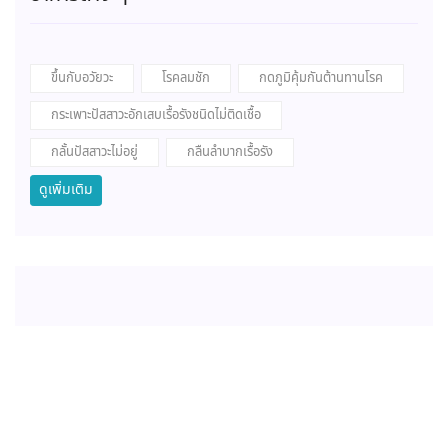
ขึ้นกับอวัยวะ
โรคลมชัก
กดภูมิคุ้มกันต้านทานโรค
กระเพาะปัสสาวะอักเสบเรื้อรังชนิดไม่ติดเชื้อ
กลั้นปัสสาวะไม่อยู่
กลืนลำบากเรื้อรัง
ดูเพิ่มเติม