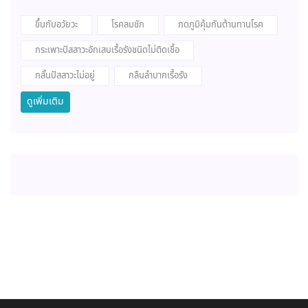
ขึ้นกับอวัยวะ
โรคลมชัก
กดภูมิคุ้มกันต้านทานโรค
กระเพาะปัสสาวะอักเสบเรื้อรังชนิดไม่ติดเชื้อ
กลั้นปัสสาวะไม่อยู่
กลืนลำบากเรื้อรัง
ดูเพิ่มเติม