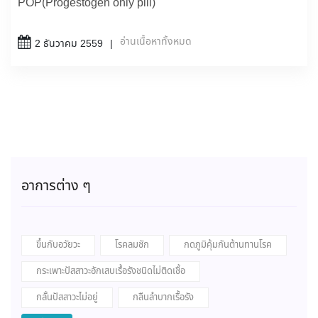
POP(Progestogen only pill)
อ่านเนื้อหาทั้งหมด
2 ธันวาคม 2559
อาการต่าง ๆ
ขึ้นกับอวัยวะ
โรคลมชัก
กดภูมิคุ้มกันต้านทานโรค
กระเพาะปัสสาวะอักเสบเรื้อรังชนิดไม่ติดเชื้อ
กลั้นปัสสาวะไม่อยู่
กลืนลำบากเรื้อรัง