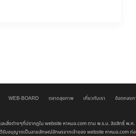
WEB-BOARD
ตลาดสุขภาพ
เกี่ยวกับเรา
ข้อตกลงกา
ละสิ่งต่างๆที่ปรากฏใน website หาหมอ.com ตาม พ.ร.บ. ลิขสิทธิ์ พ.ศ.
่จะได้รับอนุญาตเป็นลายลักษณ์อักษรจากเจ้าของ website หาหมอ.com ก