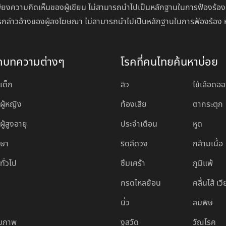
ียงความคิดเห็นของผู้เขียน ไม่สามารถนำไปเป็นหลักฐานในการฟ้องร้อง
นการกล่าวอ้างของผู้ลงโฆษณา ไม่สามารถนำไปเป็นหลักฐานในการฟ้องร้อง 
ดบทความต่างๆ
โรคที่คนไทยค้นหาบ่อย
เด็ก
สิว
ไข้เลือดอ
ผู้หญิง
ท้องเสีย
ตากระตุก
ู้สูงอายุ
ประจำเดือน
หูด
กษา
ริดสีดวง
กล้ามเนื้อ
ทั่วไป
ซึมเศร้า
ภูมิแพ้
กรดไหลย้อน
คลื่นไส้ เว
นิ่ว
ลมพิษ
ุขภาพ
งูสวัด
วัณโรค