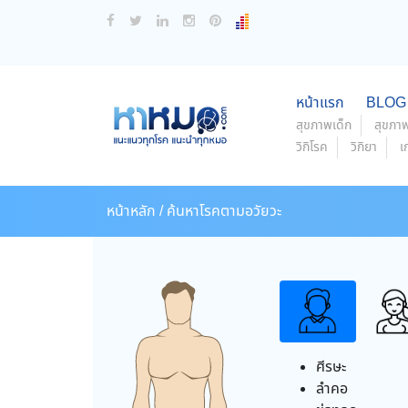
หน้าแรก
BLOG
สุขภาพเด็ก
สุขภาพ
วิกิโรค
วิกิยา
เ
หน้าหลัก /
ค้นหาโรคตามอวัยวะ
ศีรษะ
ลำคอ